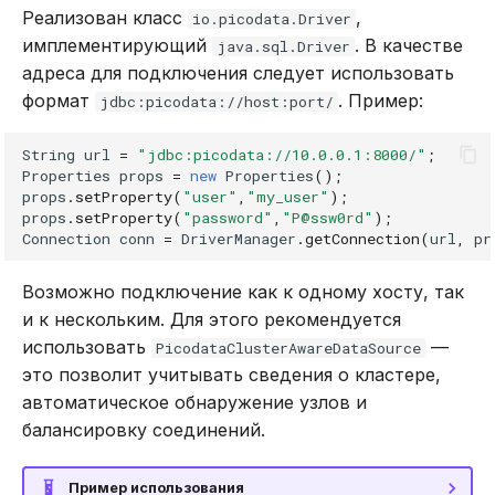
Реализован класс
,
REVOKE
io.picodata.Driver
имплементирующий
. В качестве
java.sql.Driver
адреса для подключения следует использовать
SELECT
формат
. Пример:
jdbc:picodata://host:port/
TRUNCATE TABLE
String
url
=
"jdbc:picodata://10.0.0.1:8000/"
;
Properties
props
=
new
Properties
();
UPDATE
props
.
setProperty
(
"user"
,
"my_user"
);
props
.
setProperty
(
"password"
,
"P@ssw0rd"
);
VALUES
Connection
conn
=
DriverManager
.
getConnection
(
url
,
pr
Возможно подключение как к одному хосту, так
и к нескольким. Для этого рекомендуется
использовать
—
PicodataClusterAwareDataSource
это позволит учитывать сведения о кластере,
автоматическое обнаружение узлов и
балансировку соединений.
Пример использования