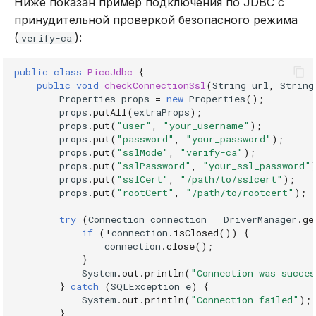
Ниже показан пример подключения по JDBC с
принудительной проверкой безопасного режима
(
):
verify-ca
public
class
PicoJdbc
{
public
void
checkConnectionSsl
(
String
url
,
String
Properties
props
=
new
Properties
();
props
.
putAll
(
extraProps
);
props
.
put
(
"user"
,
"your_username"
);
props
.
put
(
"password"
,
"your_password"
);
props
.
put
(
"sslMode"
,
"verify-ca"
);
props
.
put
(
"sslPassword"
,
"your_ssl_password"
props
.
put
(
"sslCert"
,
"/path/to/sslcert"
);
props
.
put
(
"rootCert"
,
"/path/to/rootcert"
);
try
(
Connection
connection
=
DriverManager
.
ge
if
(
!
connection
.
isClosed
())
{
connection
.
close
();
}
System
.
out
.
println
(
"Connection was succes
}
catch
(
SQLException
e
)
{
System
.
out
.
println
(
"Connection failed"
);
}