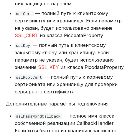
них защищено паролем
— полный путь к клиентскому
sslCert
сертификату или хранилищу. Если параметр
не указан, будет использовано значение
SSL_CERT
из класса PicodataProperty
— полный путь к клиентскому
sslKey
закрытому ключу или хранилищу. Если
параметр не указан, будет использовано
значение
SSL_KEY
из класса PicodataProperty
— полный путь к корневому
sslRootCert
сертификата или хранилищу для проверки
серверного сертификата
Дополнительные параметры подключения:
— полное имя класса
sslPasswordCallback
собственной реализации CallbackHandler.
Если хотя бы одно из хранилищ защищено