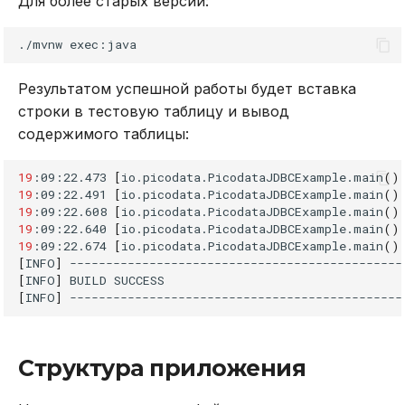
Для более старых версий:
./mvnw
Результатом успешной работы будет вставка
строки в тестовую таблицу и вывод
содержимого таблицы:
19
:09:22.473
[
io.picodata.PicodataJDBCExample.main
()
19
:09:22.491
[
io.picodata.PicodataJDBCExample.main
()
19
:09:22.608
[
io.picodata.PicodataJDBCExample.main
()
19
:09:22.640
[
io.picodata.PicodataJDBCExample.main
()
19
:09:22.674
[
io.picodata.PicodataJDBCExample.main
()
[
INFO
]
[
INFO
]
BUILD
[
INFO
]
Структура приложения