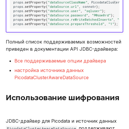
props
.
setProperty
(
"dataSourceClassName"
,
PicodataClusterAwar
props
.
setProperty
(
"dataSource.url"
,
connstr
);
props
.
setProperty
(
"dataSource.user"
,
"sqluser"
);
props
.
setProperty
(
"dataSource.password"
,
"P@ssw0rd"
);
props
.
setProperty
(
"dataSource.reWriteBatchedInserts"
,
"true
props
.
setProperty
(
"dataSource.prepareThreshold"
,
"1"
);
Полный список поддерживаемых возможностей
приведен в документации API JDBC-драйвера:
Все поддерживаемые опции драйвера
настройка источника данных
PicodataClusterAwareDataSource
Использование шифрования
JDBC-драйвер для Picodata и источник данных
поддерживают
PicodataClusterAwareDataSource