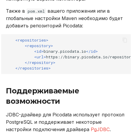
DROP INDEX
Также в
вашего приложения или в
pom.xml
Использование журнала
глобальные настройки Maven необходимо будет
аудита
DROP PLUGIN
добавить репозиторий Picodata:
Рекомендации по
DROP PROCEDURE
<repositories>
сайзингу
<repository>
DROP ROLE
<id>
binary.picodata.io
</id>
Настройка Systemd
<url>
https://binary.picodata.io/repositor
</repository>
DROP TABLE
</repositories>
Устранение неполадок
DROP USER
Поддерживаемые
EXPLAIN
возможности
GRANT
JDBC-драйвер для Picodata использует протокол
PostgreSQL и поддерживает некоторые
INSERT
настройки подключения драйвера
PgJDBC
.