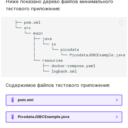
Ниже показано дерево файлов минимального
тестового приложения:
    ├── pom.xml
    └── src
        └── main
            ├── java
            │   └── io
            │       └── picodata
            │           └── PicodataJDBCExample.java
            └── resources
                ├── docker-compose.yaml
                └── logback.xml
Содержимое файлов тестового приложения:
pom.xml
PicodataJDBCExample.java