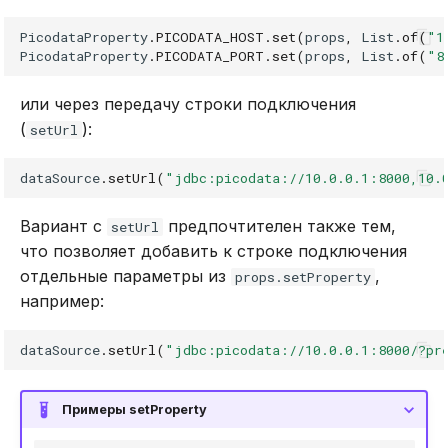
PicodataProperty
.
PICODATA_HOST
.
set
(
props
,
List
.
of
(
"1
PicodataProperty
.
PICODATA_PORT
.
set
(
props
,
List
.
of
(
"8
или через передачу строки подключения
(
):
setUrl
dataSource
.
setUrl
(
"jdbc:picodata://10.0.0.1:8000,10.
Вариант с
предпочтителен также тем,
setUrl
что позволяет добавить к строке подключения
отдельные параметры из
,
props.setProperty
например:
dataSource
.
setUrl
(
"jdbc:picodata://10.0.0.1:8000/?pr
Примеры setProperty