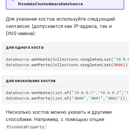
PicodataClusterAwareDataSource
Для указания хостов используйте следующий
синтаксис (допускается как IP-адреса, так и
DNS-имена):
для одного хоста
dataSource
.
setHosts
(
Collections
.
singletonList
(
"10.0.
dataSource
.
setPorts
(
Collections
.
singletonList
(
8000
))
для нескольких хостов
dataSource
.
setHosts
(
List
.
of
(
"10.0.0.1"
,
"10.0.0.2"
,
"1
dataSource
.
setPorts
(
List
.
of
(
"8000"
,
"8001"
,
"8002"
));
Несколько хостов можно указать и другими
способами. Например, с помощью опции
:
PicodataProperty