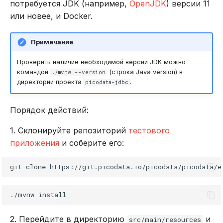
потребуется JDK (например,
OpenJDK
) версии 11
или новее, и Docker.
Примечание
Проверить наличие необходимой версии JDK можно
командой
(строка Java version) в
./mvnw --version
директории проекта
.
picodata-jdbc
Порядок действий:
1. Склонируйте репозиторий
тестового
приложения
и соберите его:
git
clone
./mvnw
2. Перейдите в директорию
и
src/main/resources