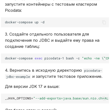
запустите контейнеры с тестовым кластером
Picodata:
docker-compose
up
3. Создайте отдельного пользователя для
подключения по JDBC и выдайте ему права на
создание таблиц:
docker-compose
exec
picodata-1
bash
-c
"echo -ne \"CR
4. Вернитесь в исходную директорию
picodata-
и запустите тестовое приложение.
jdbc-example
Для версии JDK 17 и выше:
_JAVA_OPTIONS
=
"--add-exports=java.base/sun.nio.ch=AL