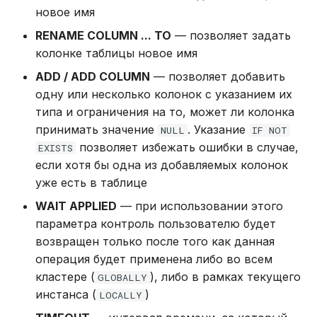
новое имя
Использование журнала
RENAME COLUMN ... TO
— позволяет задать
аудита
колонке таблицы новое имя
ADD / ADD COLUMN
— позволяет добавить
Рекомендации по
одну или несколько колонок с указанием их
сайзингу
типа и ограничения на то, может ли колонка
принимать значение
. Указание
NULL
IF NOT
Настройка Systemd
позволяет избежать ошибки в случае,
EXISTS
если хотя бы одна из добавляемых колонок
Устранение неполадок
уже есть в таблице
WAIT APPLIED
— при использовании этого
параметра контроль пользователю будет
возвращен только после того как данная
операция будет применена либо во всем
кластере (
), либо в рамках текущего
GLOBALLY
инстанса (
)
LOCALLY