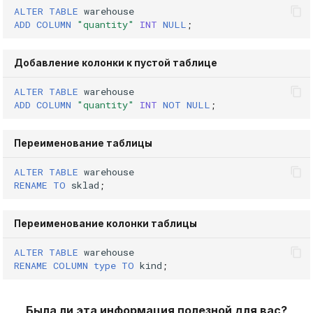
ALTER
TABLE
warehouse
ADD
COLUMN
"quantity"
INT
NULL
;
Добавление колонки к пустой таблице
ALTER
TABLE
warehouse
ADD
COLUMN
"quantity"
INT
NOT
NULL
;
Переименование таблицы
ALTER
TABLE
warehouse
RENAME
TO
sklad
;
Переименование колонки таблицы
ALTER
TABLE
warehouse
RENAME
COLUMN
type
TO
kind
;
Была ли эта информация полезной для вас?