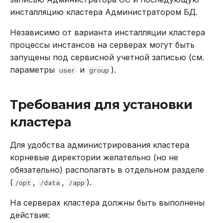
инсталляцию кластера Администратором БД.
DROP INDEX
Независимо от варианта инсталляции кластера
DROP PLUGIN
процессы инстансов на серверах могут быть
запущены под сервисной учетной записью (см.
DROP PROCEDURE
параметры
и
).
user
group
DROP ROLE
Требования для установки
DROP TABLE
кластера
DROP USER
Для удобства администрирования кластера
корневые директории желательно (но не
EXPLAIN
обязательно) располагать в отдельном разделе
(
,
,
).
GRANT
/opt
/data
/app
На серверах кластера должны быть выполнены
INSERT
действия: