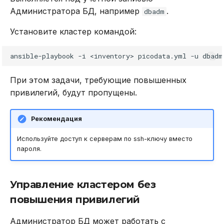
Администратора БД, например
.
dbadm
Установите кластер командой:
ansible-playbook
-i
<inventory>
picodata.yml
-u
dbadm
При этом задачи, требующие повышенных
привилегий, будут пропущены.
Рекомендация
Используйте доступ к серверам по ssh-ключу вместо
пароля.
Управление кластером без
повышения привилегий
Администратор БД может работать с