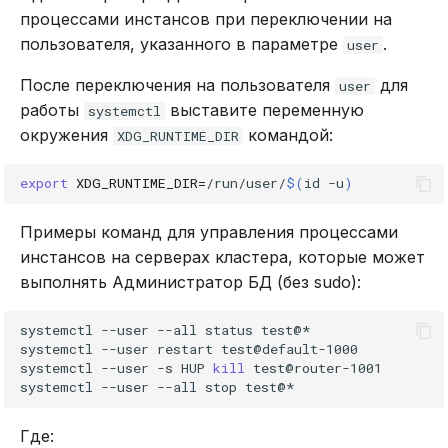
процессами инстансов при переключении на
пользователя, указанного в параметре
.
user
После переключения на пользователя
для
user
работы
выставите переменную
systemctl
окружения
командой:
XDG_RUNTIME_DIR
export
XDG_RUNTIME_DIR
=
/run/user/
$(
id
-u
)
Примеры команд для управления процессами
инстансов на серверах кластера, которые может
выполнять Администратор БД (без sudo):
systemctl
--user
--all
status
test@*

systemctl
--user
restart
test@default-1000

systemctl
--user
-s
HUP
kill
test@router-1001

systemctl
--user
--all
stop
Где: