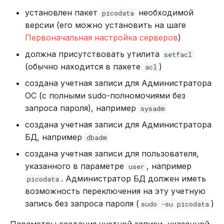
REVOKE
установлен пакет
необходимой
picodata
версии (его можно установить на шаге
SELECT
Первоначальная настройка серверов
)
должна присутствовать утилита
setfacl
TRUNCATE TABLE
(обычно находится в пакете
)
acl
UPDATE
создана учетная записи для Администратора
ОС (с полными sudo-полномочиями без
VALUES
запроса пароля), например
sysadm
создана учетная записи для Администратора
БД, например
dbadm
создана учетная записи для пользователя,
указанного в параметре
, например
user
. Администратор БД должен иметь
picodata
возможность переключения на эту учетную
запись без запроса пароля (
)
sudo -su picodata