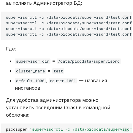
выполнять Администратор БД:
supervisorctl
-c
/data/picodata/supervisord/test.conf
supervisorctl
-c
/data/picodata/supervisord/test.conf
supervisorctl
-c
/data/picodata/supervisord/test.conf
supervisorctl
-c
/data/picodata/supervisord/test.conf
Где:
=
supervisor_dir
/data/picodata/supervisord
=
cluster_name
test
,
— названия
default-1000
router-1001
инстансов
Для удобства администратора можно
установить псевдоним (alias) в командной
оболочке:
picosuper
=
'supervisorctl -c /data/picodata/supervisor