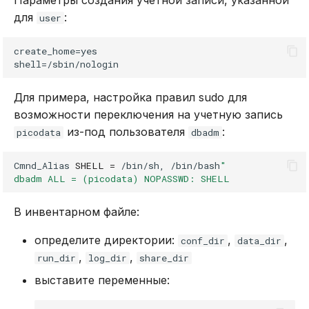
Параметры создания учетной записи, указанной
для
:
user
create_home=yes

Для примера, настройка правил sudo для
возможности переключения на учетную запись
из-под пользователя
:
picodata
dbadm
Cmnd_Alias
SHELL
=
/bin/sh,
/bin/bash
"
dbadm ALL = (picodata) NOPASSWD: SHELL
В инвентарном файле:
определите директории:
,
,
conf_dir
data_dir
,
,
run_dir
log_dir
share_dir
выставите переменные: