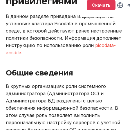
привилегиями
Версионирование
без повышения
Именование объектов
Sirin
т
Скачать
привилегий
Подключение и работа в
Описание системных
BACKUP
LOWER
а
консоли
таблиц
Типы данных
Synapse
В данном разделе приведена информация по
Удаление кластера
CALL
SUBSTR
установке кластера Picodata в промышленной
т
Подключение через
Интерфейс RPC API
Параметризованные
Ouroboros
среде, в которой действуют ранее настроенные
ь
DBeaver
Очистка серверов от
запросы
CREATE INDEX
SUBSTRING
политики безопасности. Информация дополняет
системных файлов
Файберы, потоки и
инструкцию по использованию роли
picodata-
д
кластера
Работа с данными SQL
многозадачность
Транзакции
CREATE PLUGIN
TRIM
ansible
.
л
Настройки для
Работа в веб-интерфейсе
Совместимость с ANSI
CREATE PROCEDURE
UPPER
я
Общие сведения
Supervisord
п
Команды
CREATE ROLE
Агрегатные функции
В крупных организациях роли системного
Работа с кластером
о
через Supervisord
администратора (Администратора ОС) и
Использование
CREATE TABLE
Встроенные оконные
и
Администратора БД разделены с целью
функции
обеспечения информационной безопасности. В
Функции и выражения
CREATE USER
с
этом случае роль позволяет выполнить
Функции даты и време
к
первоначальную настройку серверов с учетной
DELETE
записью Администратора ОС и последующую
Системные функции
а