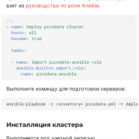
взят из
руководства по роли Ansible
.
---
-
name
:
Deploy picodata cluster
hosts
:
all
become
:
true
tasks
:
-
name
:
Import picodata-ansible role
ansible.builtin.import_role
:
name
:
picodata-ansible
Выполните команду для подготовки серверов:
ansible-playbook
-i
<inventory>
picodata.yml
-t
deplo
Инсталляция кластера
Выполняется под учетной записью