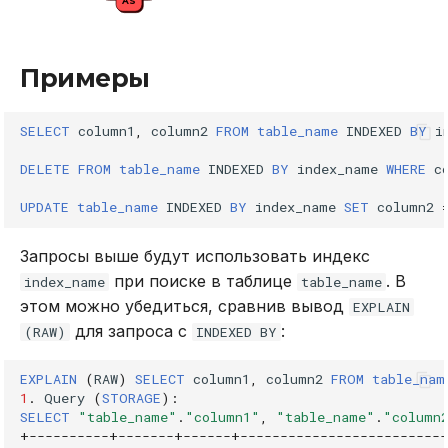
AS
DROP INDEX
Использование журнала
аудита
Примеры
DROP PLUGIN
Рекомендации по
DROP PROCEDURE
SELECT
column1
,
column2
FROM
table_name
INDEXED
BY
i
сайзингу
DELETE
FROM
table_name
INDEXED
BY
index_name
WHERE
c
DROP ROLE
Настройка Systemd
UPDATE
table_name
INDEXED
BY
index_name
SET
column2
DROP TABLE
Устранение неполадок
Запросы выше будут использовать индекс
DROP USER
при поиске в таблице
. В
index_name
table_name
этом можно убедиться, сравнив вывод
EXPLAIN
EXPLAIN
для запроса с
:
(RAW)
INDEXED BY
GRANT
EXPLAIN
(
RAW
)
SELECT
column1
,
column2
FROM
table_nam
1
.
Query
(
STORAGE
):
INSERT
SELECT
"table_name"
.
"column1"
,
"table_name"
.
"column
+
----------+-------+------+--------------------------