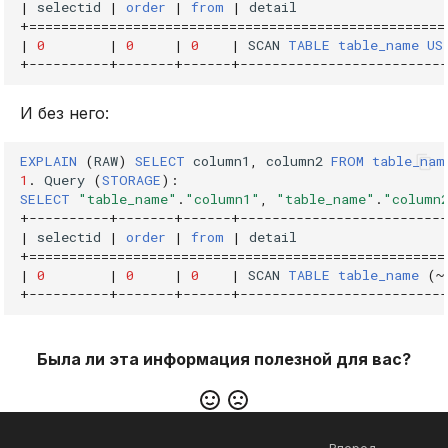
|
selectid
|
order
|
from
|
detail
REVOKE
+====================================================
|
0
|
0
|
0
|
SCAN
TABLE
table_name
US
+
----------+-------+------+--------------------------
SELECT
И без него:
TRUNCATE TABLE
EXPLAIN
(
RAW
)
SELECT
column1
,
column2
FROM
table_nam
UPDATE
1
.
Query
(
STORAGE
):
SELECT
"table_name"
.
"column1"
,
"table_name"
.
"column
VALUES
+
----------+-------+------+-------------------------
|
selectid
|
order
|
from
|
detail
+====================================================
|
0
|
0
|
0
|
SCAN
TABLE
table_name
(
~
+
----------+-------+------+-------------------------
Была ли эта информация полезной для вас?