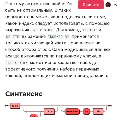
привилегиями
Версионирование
Sirin
Поэтому автоматический выбор индексов может
т
Скачать
Подключение и работа в
Описание системных
BACKUP
LOWER
быть не оптимальным. В таких случаях
а
Обновление кластера
консоли
таблиц
Synapse
пользователь может явно подсказать системе,
CALL
SUBSTR
т
какой индекс следует использовать, с помощью
Тестирование
Подключение через
Интерфейс RPC API
Ouroboros
выражения
. Для команд
и
INDEXED BY
UPDATE
ь
производительности
DBeaver
CREATE INDEX
SUBSTRING
выражение
применяется
DELETE
INDEXED BY
Файберы, потоки и
д
только к их читающей части - она влияет на
Резервное копирование
Работа с данными SQL
многозадачность
CREATE PLUGIN
TRIM
способ отбора строк. Сама модификация данных
л
и восстановление
всегда выполняется по первичному ключу, а
Работа в веб-интерфейсе
CREATE PROCEDURE
UPPER
я
может использоваться лишь для
INDEXED BY
Управление доступом
эффективного получения набора первичных
п
CREATE ROLE
Агрегатные функции
ключей, подлежащих изменению или удалению.
Аутентификация с
о
помощью LDAP
CREATE TABLE
Встроенные оконные
и
функции
Синтаксис
Подключение к кластеру
CREATE USER
с
в Oracle Weblogic
Функции даты и времени
table
к
DELETE
name
INDEXED
BY
index
Безопасность кластера
Системные функции
а