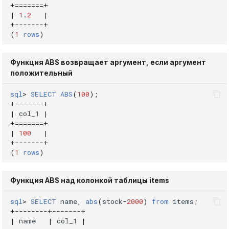
+=======+
DROP INDEX
|
1
.
2
|
Использование журнала
+
-------+
(
1
rows
)
аудита
DROP PLUGIN
Рекомендации по
DROP PROCEDURE
Функция ABS возвращает аргумент, если аргумент
сайзингу
положительный
DROP ROLE
sql
>
SELECT
ABS
(
100
);
Настройка Systemd
+
-------+
DROP TABLE
|
col_1
|
Устранение неполадок
+=======+
|
100
|
DROP USER
+
-------+
(
1
rows
)
EXPLAIN
Функция ABS над колонкой таблицы items
GRANT
sql
>
SELECT
name
,
abs
(
stock
-
2000
)
from
items
;
+
--------+-------+
INSERT
|
name
|
col_1
|