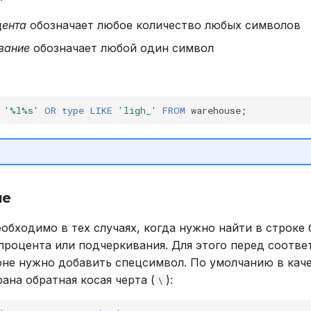
цента
обозначает любое количество любых символов
вание
обозначает любой один символ
'%l%s'
OR
type
LIKE
'ligh_'
FROM
warehouse
;
ие
обходимо в тех случаях, когда нужно найти в строке 
процента или подчеркивания. Для этого перед соотв
не нужно добавить спецсимвол. По умолчанию в кач
ана обратная косая черта (
):
\