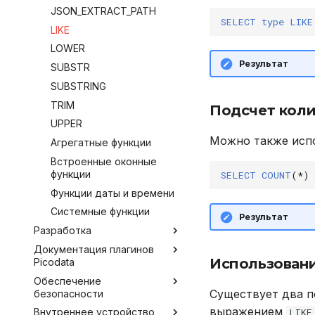
BACKUP
JSON_EXTRACT_PATH
Настройка Systemd
SELECT
type
LIKE
CALL
LIKE
Устранение неполадок
CREATE INDEX
LOWER
Результат
CREATE PLUGIN
SUBSTR
CREATE PROCEDURE
SUBSTRING
CREATE ROLE
TRIM
Подсчет коли
CREATE TABLE
UPPER
Можно также исп
CREATE USER
Агрегатные функции
DELETE
Встроенные оконные
функции
SELECT
COUNT
(
*
)
DROP INDEX
Функции даты и времени
DROP PLUGIN
Системные функции
Результат
DROP PROCEDURE
Разработка
DROP ROLE
Документация плагинов
Инструментарий
DROP TABLE
Использовани
Picodata
разработчика
DROP USER
Обеспечение
Внешние коннекторы
Обзор доступных плагинов
Существует два п
EXPLAIN
безопасности
Работа с плагинами
Argus
JDBC
выражением
GRANT
LIKE
Внутреннее устройство
Работа в защищенной ОС