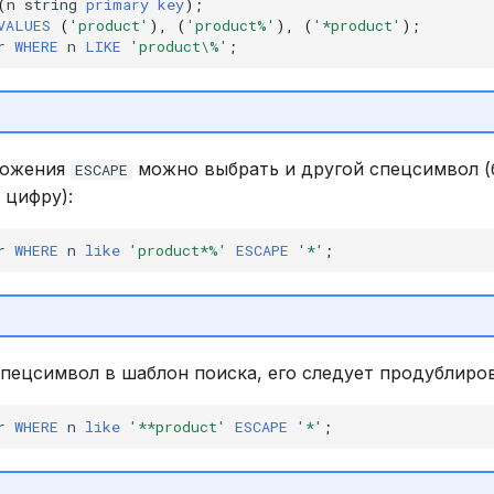
(
n
string
primary
key
);
VALUES
(
'product'
),
(
'product%'
),
(
'*product'
);
r
WHERE
n
LIKE
'product\%'
;
ложения
можно выбрать и другой спецсимвол (б
ESCAPE
 цифру):
r
WHERE
n
like
'product*%'
ESCAPE
'*'
;
пецсимвол в шаблон поиска, его следует продублиров
r
WHERE
n
like
'**product'
ESCAPE
'*'
;