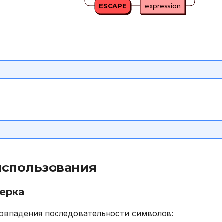
ESCAPE
expression
спользования
ерка
овпадения последовательности символов: