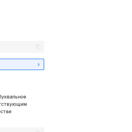
буквальное
етствующим
естве