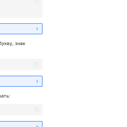
укву, знак
ать: