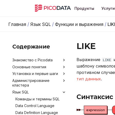
Продукты
Услуги
Главная
/
Язык SQL
/
Функции и выражения
/
LIK
LIKE
Содержание
Выражение
и
LIKE
Знакомство с Picodata
шаблону символов
Основные понятия
Общее описание продукта
противном случа
Установка и первые шаги
Преимущества Picodata
Типы таблиц
тип данных
.
Администрирование
Сценарии использования
Установка Picodata
кластера
Picodata
Запуск Picodata
Язык SQL
Обратная связь и
Конфигурирование
Создание кластера
Синтаксис
получение помощи
Мониторинг
Команды и термины SQL
Обзор методов
Развёртывание кластера
Лицензирование
конфигурирования
через Kubernetes Operator
Развертывание кластера
Data Control Language
Получение данных о
expression
Версионирование
через Ansible
Аргументы командной
кластере
Добавление узлов
Data Definition Language
строки