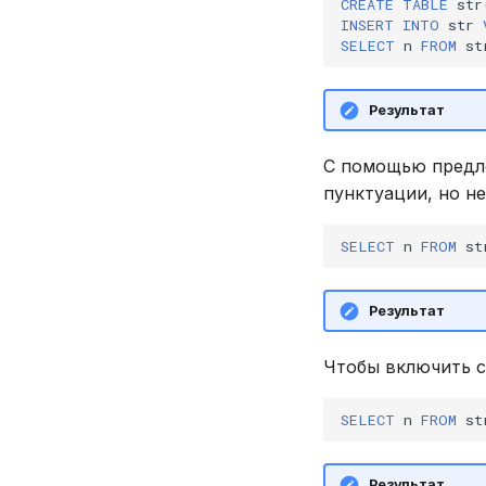
CREATE
TABLE
str
INSERT
INTO
str
SELECT
n
FROM
st
Результат
C помощью пред
пунктуации, но не
SELECT
n
FROM
st
Результат
Чтобы включить с
SELECT
n
FROM
st
Результат