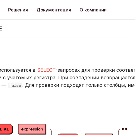
Решения
Документация
О компании
E
спользуется в
SELECT
-запросах для проверки соотве
 c учетом их регистра. При совпадении возвращаетс
е —
. Для проверки подходят только столбцы, 
false
LIKE
expression