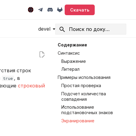
Скачать
devel
Начните печатать для поиска
Содержание
Синтаксис
Выражение
Литерал
тствия строк
Примеры использования
я
, в
true
имеющие
строковый
Простая проверка
Подсчет количества
совпадения
Использование
подстановочных знаков
Экранирование