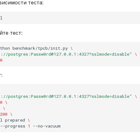
висимости теста:
те тест:
thon
benchmark/tpcb/init.py
\
s://postgres:Passw0rd@127.0.0.1:4327?sslmode=disable"
\
0
:
s://postgres:Passw0rd@127.0.0.1:4327?sslmode=disable"
\
0
\
0
\
200
\
l
prepared
\
--progress
1