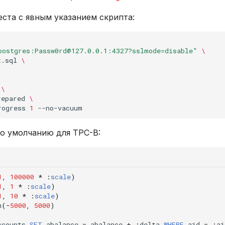
еста с явным указанием скрипта:
postgres:Passw0rd@127.0.0.1:4327?sslmode=disable"
\
t.sql
\
\
repared
\
rogress
1
о умолчанию для TPC-B:
1
,
100000
*
:
scale
)
1
,
1
*
:
scale
)
1
,
10
*
:
scale
)
m
(
-
5000
,
5000
)
ccounts
SET
abalance
=
abalance
+
:
delta
WHERE
aid
=
:
ai