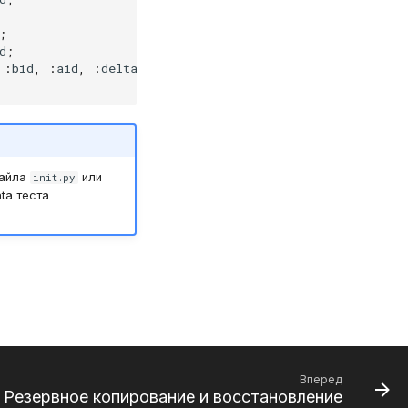
;
d
;
:
bid
,
:
aid
,
:
delta
,
CURRENT_TIMESTAMP
);
файла
или
init.py
ta теста
Вперед
Резервное копирование и восстановление