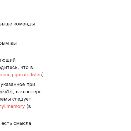
 выше команды
орым вы
мающий
едитесь, что в
tance.pgproto.listen
)
 указанное при
, в кластере
scale
лемы следует
inyl.memory
(в
 есть смысла