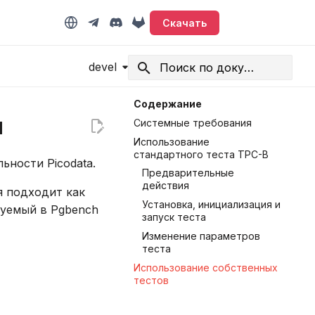
Скачать
devel
Начните печатать для поиска
Содержание
и
Системные требования
Использование
стандартного теста TPC-B
ьности Picodata.
Предварительные
действия
я подходит как
Установка, инициализация и
ьзуемый в Pgbench
запуск теста
Изменение параметров
теста
Использование собственных
тестов