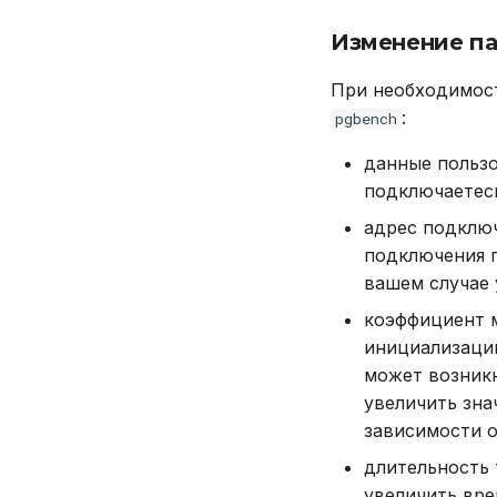
Системные функции
DROP PROCEDURE
Изменение па
DROP ROLE
DROP TABLE
При необходимос
DROP USER
:
pgbench
EXPLAIN
данные пользо
GRANT
подключаетесь
INSERT
адрес подклю
REVOKE
подключения п
SELECT
вашем случае 
TRUNCATE TABLE
коэффициент 
UPDATE
инициализации
VALUES
может возникн
увеличить зн
зависимости 
длительность 
увеличить вре