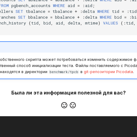
FROM
pgbench_accounts
WHERE
aid
=
:
aid
;
ellers
SET
tbalance
=
tbalance
+
:
delta
WHERE
tid
=
:
tid
ranches
SET
bbalance
=
bbalance
+
:
delta
WHERE
bid
=
:
bi
nch_history
(
tid
,
bid
,
aid
,
delta
,
mtime
)
VALUES
(:
tid
,
собственного скрипта может потребоваться изменить содержимое 
венный способ инициализации теста. Файлы поставляемого с Picoda
 находятся в директории
в
git-репозитории Picodata
.
benchmark/tpcb
Была ли эта информация полезной для вас?