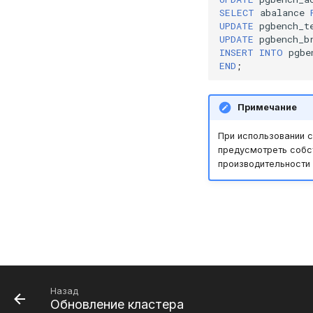
SELECT
abalance
UPDATE
pgbench_t
UPDATE
pgbench_b
INSERT
INTO
pgbe
END
;
Примечание
При использовании 
предусмотреть собст
производительности
Назад
Обновление кластера