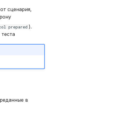
 от сценария,
рону
).
col prepared
 теста
ереданные в