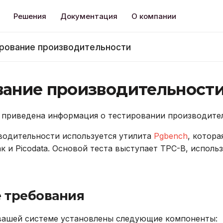
Решения
Документация
О компании
рование производительности
вание производительност
 приведена информация о тестировании производител
водительности используется утилита
Pgbench
, котора
ак и Picodata. Основой теста выступает TPC-B, испол
 требования
 вашей системе установлены следующие компоненты: