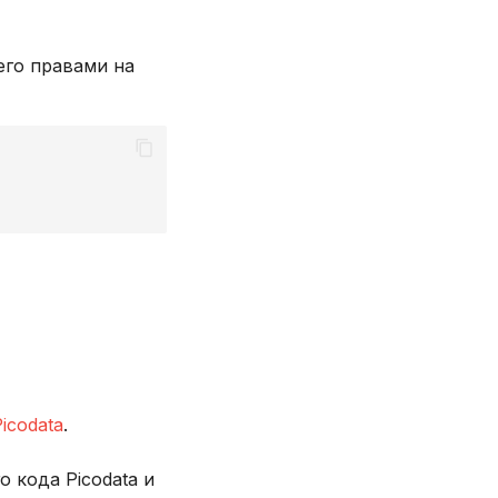
его правами на
icodata
.
 кода Picodata и