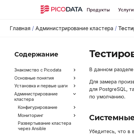
Продукты
Услуги
Главная
/
Администрирование кластера
/
Тести
Тестиро
Содержание
В данном разделе
Знакомство с Picodata
Основные понятия
Общее описание продукта
Для замера произ
Установка и первые шаги
Преимущества Picodata
Типы таблиц
для PostgreSQL, т
Администрирование
Сценарии использования
Установка Picodata
по умолчанию.
кластера
Picodata
Запуск Picodata
Обратная связь и
Конфигурирование
Создание кластера
получение помощи
Мониторинг
Обзор методов
Системные
Развёртывание кластера
Лицензирование
конфигурирования
через Kubernetes Operator
Развертывание кластера
Получение данных о
Версионирование
через Ansible
Аргументы командной
кластере
Убедитесь, что в
Добавление узлов
строки