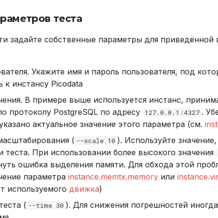
раметров теста
ти задайте собственные параметры для приведённой
вателя. Укажите имя и пароль пользователя, под кот
 к инстансу Picodata
чения. В примере выше используется инстанс, прини
о протоколу PostgreSQL по адресу
. Уб
127.0.0.1:4327
указано актуальное значение этого параметра (см.
ins
масштабирования (
). Используйте значение,
--scale 10
 теста. При использовании более высокого значения
уть ошибка выделения памяти. Для обхода этой проб
ачение параметра
instance.memtx.memory
или
instance.v
от используемого
движка
)
теста (
). Для снижения погрешностей иногда
--time 30
мя