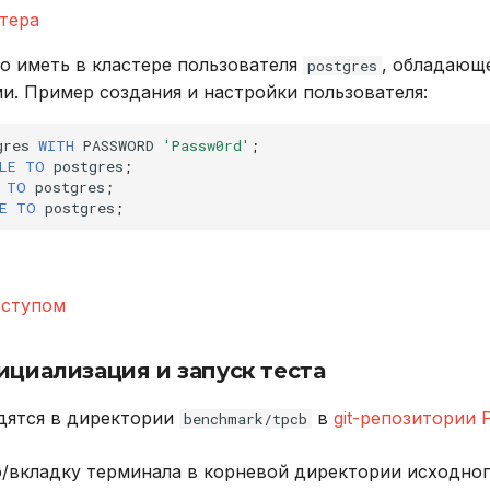
тера
о иметь в кластере пользователя
, обладающ
postgres
ми. Пример создания и настройки пользователя:
gres
WITH
PASSWORD
'Passw0rd'
;
LE
TO
postgres
;
TO
postgres
;
E
TO
postgres
;
оступом
ициализация и запуск теста
дятся в директории
в
git-репозитории P
benchmark/tpcb
/вкладку терминала в корневой директории исходного