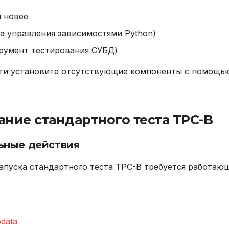
и новее
а управления зависимостями Python)
румент тестирования СУБД)
ти установите отсутствующие компоненты с помощью
ние стандартного теста TPC-B
ьные действия
запуска стандартного теста TPC-B требуется работаю
data