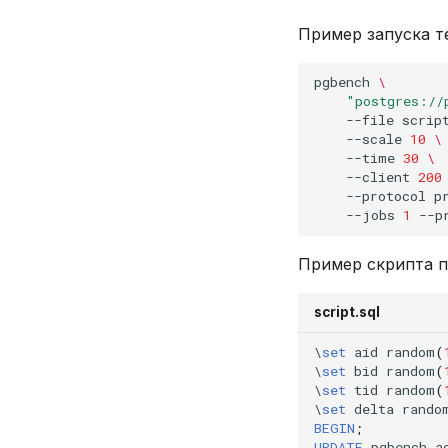
Пример запуска т
pgbench
\
"postgres://
--file
scrip
--scale
10
\
--time
30
\
--client
200
--protocol
p
--jobs
1
--p
Пример скрипта п
script.sql
\
set
aid
random
(
\
set
bid
random
(
\
set
tid
random
(
\
set
delta
rando
BEGIN
;
UPDATE
pgbench_a