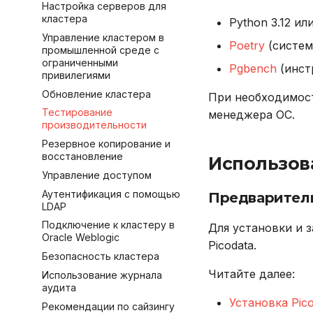
Настройка серверов для
Dashboard для Grafana
Удаление узлов
кластера
Файл конфигурации
Python 3.12 ил
Подключение и работа в
Управление кластером в
Параметры конфигурации
консоли
Poetry
(систем
промышленной среде с
СУБД
Подключение через
ограниченными
Pgbench
(инст
DBeaver
привилегиями
Работа с данными SQL
Обновление кластера
При необходимос
Работа в веб-интерфейсе
Тестирование
менеджера ОС.
производительности
Резервное копирование и
восстановление
Использова
Управление доступом
Аутентификация с помощью
Предварител
LDAP
Подключение к кластеру в
Для установки и 
Oracle Weblogic
Picodata.
Безопасность кластера
Читайте далее:
Использование журнала
аудита
Установка Pico
Рекомендации по сайзингу