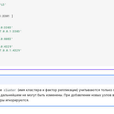
/i3'
1
:
3301
]
.0:3303'
7.0.0.1:3303'
.0:8083'
.0:4329'
7.0.0.1:4329'
ле
(имя кластера и фактор репликации) учитываются только
cluster
 дальнейшем не могут быть изменены. При добавлении новых узлов
ры игнорируются.