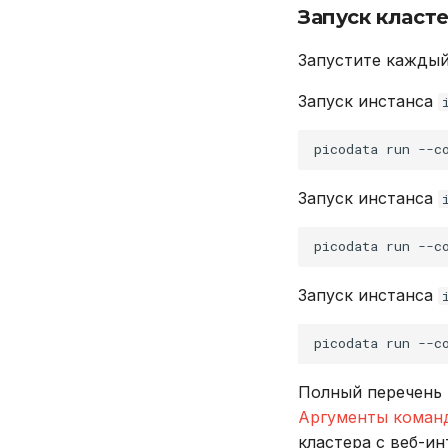
Запуск класт
Запустите каждый
Запуск инстанса
picodata
run
--c
Запуск инстанса
picodata
run
--c
Запуск инстанса
picodata
run
--c
Полный перечень 
Аргументы коман
кластера с веб-и