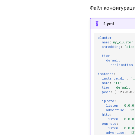
CREATE ROLE
TRIM
Файл конфигураци
CREATE TABLE
UPPER
CREATE USER
Агрегатные функции
i1.yml
DELETE
Встроенные оконные
функции
cluster
:
DROP INDEX
name
:
my_cluster
Функции даты и времени
shredding
:
False
DROP PLUGIN
Системные функции
DROP PROCEDURE
tier
:
default
:
DROP ROLE
replication_
DROP TABLE
instance
:
instance_dir
:
'.
DROP USER
name
:
'i1'
EXPLAIN
tier
:
'default'
peer
:
[
127.0.0.
GRANT
iproto
:
INSERT
listen
:
'0.0.0
advertise
:
'12
REVOKE
http
:
listen
:
'0.0.0
SELECT
pgproto
:
TRUNCATE TABLE
listen
:
'0.0.0
advertise
:
'12