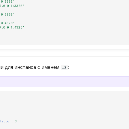
.0:3302'
7.0.0.1:3302'
.0:8082'
.0:4328'
7.0.0.1:4328'
и для инстанса с именем
:
i3
factor
:
3