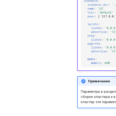
instance
:
instance_dir
:
'.
name
:
'i3'
tier
:
'default'
peer
:
[
127.0.0.
iproto
:
listen
:
'0.0.0
advertise
:
'12
http
:
listen
:
'0.0.0
pgproto
:
listen
:
'0.0.0
advertise
:
'12
memtx
:
memory
:
64M
Примечание
Параметры в разде
сборке кластера и в
кластер эти парамет