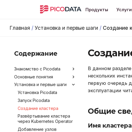
Продукты
Услуги
Главная
/
Установка и первые шаги
/
Создание 
Создани
Содержание
В данном разделе
Знакомство с Picodata
нескольких инста
Основные понятия
Общее описание продукта
первую очередь д
Установка и первые шаги
Преимущества Picodata
Типы таблиц
эксплуатации чит
Сценарии использования
Установка Picodata
Picodata
Запуск Picodata
Обратная связь и
Создание кластера
Общие све
получение помощи
Развёртывание кластера
Лицензирование
через Kubernetes Operator
Имя кластера
Версионирование
Добавление узлов