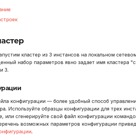
ание
астроек
ластер
апустим кластер из 3 инстансов на локальном сетево
денный набор параметров явно задает имя кластера "c
и 3.
урации
йла конфигурации — более удобный способ управлен
ра. Используйте образцы конфигурации для трех инст
, или сгенерируйте свой файл конфигурации команд
перечень возможных параметров конфигурации привед
онфигурации
.