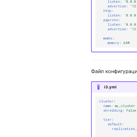
listen
:
'0.0.0
advertise
:
'12
http
:
listen
:
'0.0.0
pgproto
:
listen
:
'0.0.0
advertise
:
'12
memtx
:
memory
:
64M
Файл конфигураци
i3.yml
cluster
:
name
:
my_cluster
shredding
:
False
tier
:
default
:
replication_