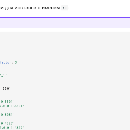
и для инстанса с именем
:
i1
factor
:
3
/i1'
1
:
3301
]
.0:3301'
7.0.0.1:3301'
.0:8081'
.0:4327'
7.0.0.1:4327'