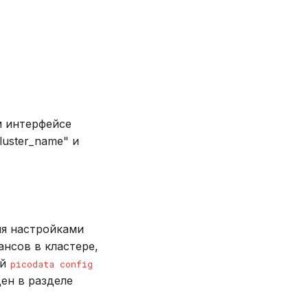
м интерфейсе
luster_name" и
ия настройками
ансов в кластере,
ой
picodata config
ен в разделе