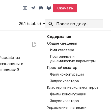
Скачать
26.1 (stable)
Начните печатать для поиска
Содержание
Общие сведения
Имя кластера
Постоянные и
codata из
динамические параметры
назначены в
Простой кластер
мышленной
Файл конфигурации
Запуск кластера
Кластер из нескольких тиров
Файлы конфигурации
Запуск кластера
Управление плагинами