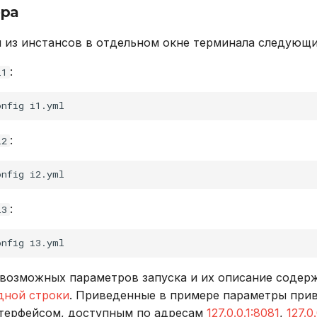
ера
 из инстансов в отдельном окне терминала следующ
:
i1
onfig
:
i2
onfig
:
i3
onfig
возможных параметров запуска и их описание содерж
дной строки
. Приведенные в примере параметры при
нтерфейсом, доступным по адресам
127.0.0.1:8081
,
127.0