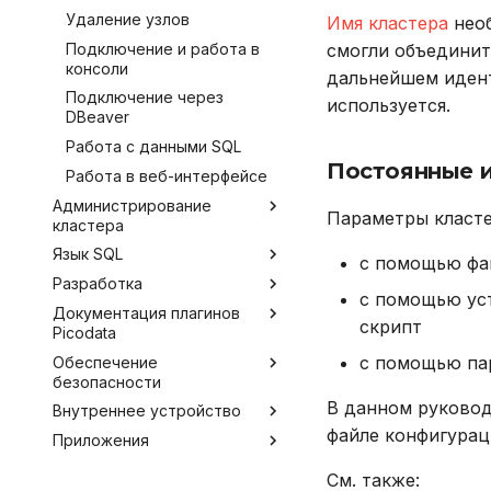
Удаление узлов
Имя кластера
необ
Подключение и работа в
смогли объединит
консоли
дальнейшем иден
Подключение через
используется.
DBeaver
Работа с данными SQL
Постоянные 
Работа в веб-интерфейсе
Администрирование
Параметры класте
кластера
Язык SQL
Конфигурирование
с помощью фа
Разработка
Мониторинг
Команды и термины SQL
Обзор методов
с помощью уст
конфигурирования
Документация плагинов
Развертывание кластера
Data Control Language
Инструментарий
Получение данных о
скрипт
Picodata
через Ansible
разработчика
Аргументы командной
кластере
Data Definition Language
строки
с помощью па
Обеспечение
Настройка серверов для
Внешние коннекторы
Обзор доступных плагинов
Dashboard для Grafana
Data Manipulation Language
безопасности
кластера
Файл конфигурации
Работа с плагинами
Argus
JDBC
Data Query Language
В данном руковод
Внутреннее устройство
Управление кластером в
Работа в защищенной ОС
Параметры конфигурации
Franz
Go
Механизм плагинов
Неблокирующие запросы
промышленной среде с
СУБД
файле конфигурац
Приложения
Ограничение программной
Распределенный SQL
Kirovets
Rust
Создание плагина
ограниченными
Именование объектов
среды
Алгоритм discovery
Переменные,
привилегиями
См. также:
Radix
Picopyn
Управление плагинами
Типы данных
Журнал аудита в
используемые в роли