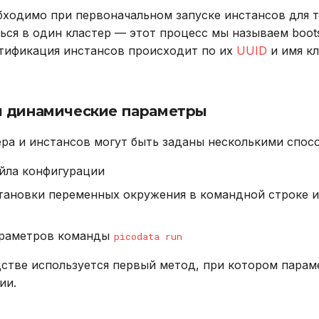
ходимо при первоначальном запуске инстансов для т
ься в один кластер — этот процесс мы называем boots
тификация инстансов происходит по их
UUID
и имя кл
и динамические параметры
ра и инстансов могут быть заданы несколькими спос
йла конфигурации
ановки переменных окружения в командной строке или
раметров команды
picodata run
стве используется первый метод, при котором парам
ии.