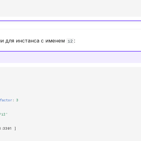
и для инстанса с именем
:
i2
factor
:
3
/i2'
1
:
3301
]