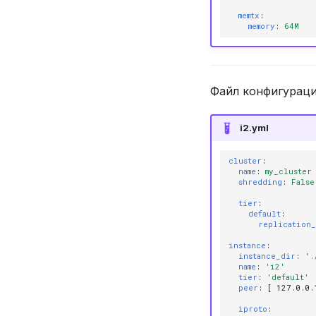
UPDATE
memtx
:
VALUES
memory
:
64M
Файл конфигураци
i2.yml
cluster
:
name
:
my_cluster
shredding
:
False
tier
:
default
:
replication_
instance
:
instance_dir
:
'.
name
:
'i2'
tier
:
'default'
peer
:
[
127.0.0.
iproto
: