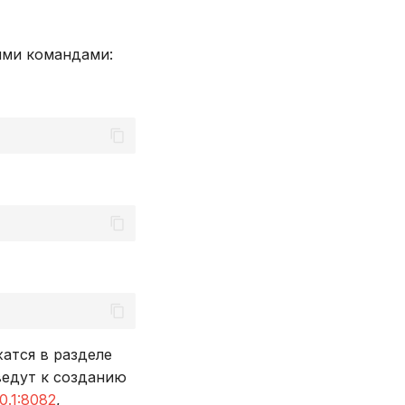
ими командами:
атся в разделе
ведут к созданию
.0.1:8082
,