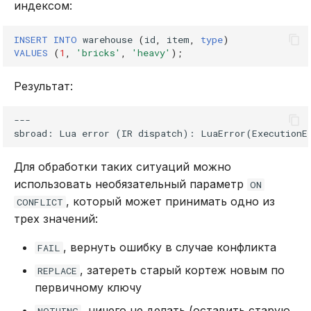
индексом:
INSERT
INTO
warehouse
(
id
,
item
,
type
)
VALUES
(
1
,
'bricks'
,
'heavy'
);
Результат:
---

Для обработки таких ситуаций можно
использовать необязательный параметр
ON
, который может принимать одно из
CONFLICT
трех значений:
, вернуть ошибку в случае конфликта
FAIL
, затереть старый кортеж новым по
REPLACE
первичному ключу
, ничего не делать (оставить старую