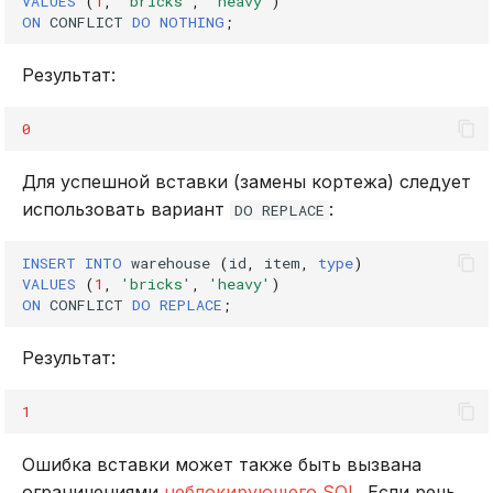
VALUES
(
1
,
'bricks'
,
'heavy'
)
ON
CONFLICT
DO
NOTHING
;
Результат:
0
Для успешной вставки (замены кортежа) следует
использовать вариант
:
DO REPLACE
INSERT
INTO
warehouse
(
id
,
item
,
type
)
VALUES
(
1
,
'bricks'
,
'heavy'
)
ON
CONFLICT
DO
REPLACE
;
Результат:
1
Ошибка вставки может также быть вызвана
ограничениями
неблокирующего SQL
. Если речь