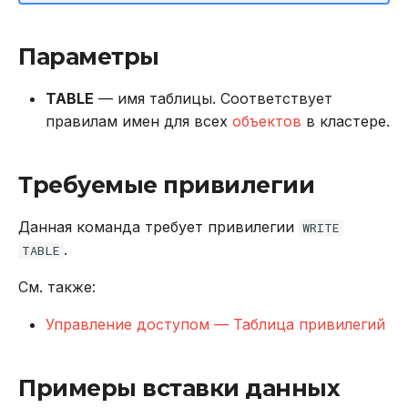
Использование журнала
Параметры
аудита
TABLE
— имя таблицы. Соответствует
Рекомендации по
правилам имен для всех
объектов
в кластере.
сайзингу
Настройка Systemd
Требуемые привилегии
Устранение неполадок
Данная команда требует привилегии
WRITE
.
TABLE
См. также:
Управление доступом — Таблица привилегий
Примеры вставки данных