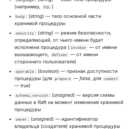
(например,
)
SQL
: (
string
) — тело основной части
body
хранимой процедуры
: (
string
) — режим безопасности,
security
определяющий, от чьего имени будет
исполнена процедура (
— от имени
invoker
вызывающего,
— от имени
definer
стороннего пользователя)
: (
boolean
) — признак доступности
operable
процедуры (для
—
false
, для
prepare
commit
—
true
)
: (
unsigned
) — версия схемы
schema_version
данных в Raft на момент изменения хранимой
процедуры
: (
unsigned
) — идентификатор
owner
владельца (создателя) хранимой процедуры