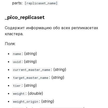
parts:
[replicaset_name]
_pico_replicaset
Содержит информацию обо всех репликасетах
кластера.
Поля:
: (
string
)
name
: (
string
)
uuid
: (
string
)
current_master_name
: (
string
)
target_master_name
: (
string
)
tier
: (
double
)
weight
: (
string
)
weight_origin