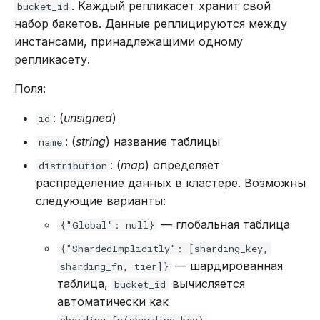
. Каждый репликасет хранит свой
bucket_id
DROP INDEX
набор бакетов. Данные реплицируются между
Использование журнала
Описание плагинов
инстансами, принадлежащими одному
аудита
DROP PLUGIN
репликасету.
_pico_plugin
Рекомендации по
DROP PROCEDURE
Поля:
сайзингу
_pico_service
: (
unsigned
)
id
DROP ROLE
Настройка Systemd
_pico_service_route
: (
string
) название таблицы
name
DROP TABLE
: (
map
) определяет
distribution
Устранение неполадок
_pico_plugin_migration
распределение данных в кластере. Возможны
DROP USER
следующие варианты:
_pico_plugin_config
— глобальная таблица
{"Global": null}
EXPLAIN
{"ShardedImplicitly": [sharding_key,
GRANT
— шардированная
sharding_fn, tier]}
таблица,
вычисляется
bucket_id
INSERT
автоматически как