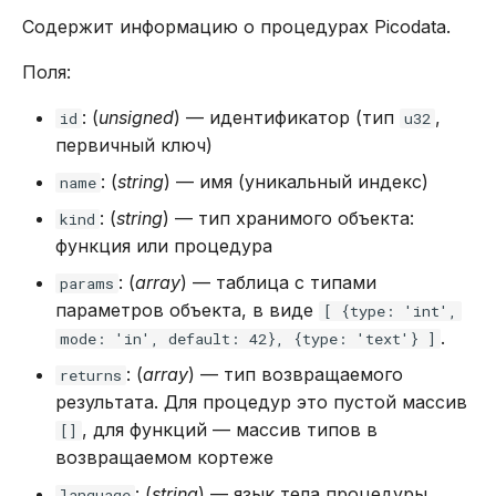
Содержит информацию о процедурах Picodata.
Поля:
: (
unsigned
) — идентификатор (тип
,
id
u32
первичный ключ)
: (
string
) — имя (уникальный индекс)
name
: (
string
) — тип хранимого объекта:
kind
функция или процедура
: (
array
) — таблица с типами
params
параметров объекта, в виде
[ {type: 'int',
.
mode: 'in', default: 42}, {type: 'text'} ]
: (
array
) — тип возвращаемого
returns
результата. Для процедур это пустой массив
, для функций — массив типов в
[]
возвращаемом кортеже
: (
string
) — язык тела процедуры
language