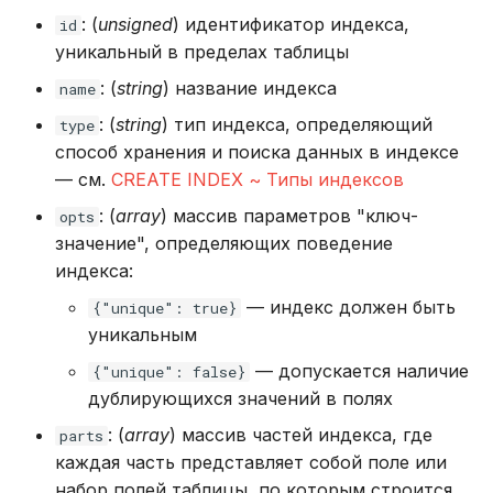
: (
unsigned
) идентификатор индекса,
id
уникальный в пределах таблицы
: (
string
) название индекса
name
: (
string
) тип индекса, определяющий
type
способ хранения и поиска данных в индексе
— см.
CREATE INDEX ~ Типы индексов
: (
array
) массив параметров "ключ-
opts
значение", определяющих поведение
индекса:
— индекс должен быть
{"unique": true}
уникальным
— допускается наличие
{"unique": false}
дублирующихся значений в полях
: (
array
) массив частей индекса, где
parts
каждая часть представляет собой поле или
набор полей таблицы, по которым строится