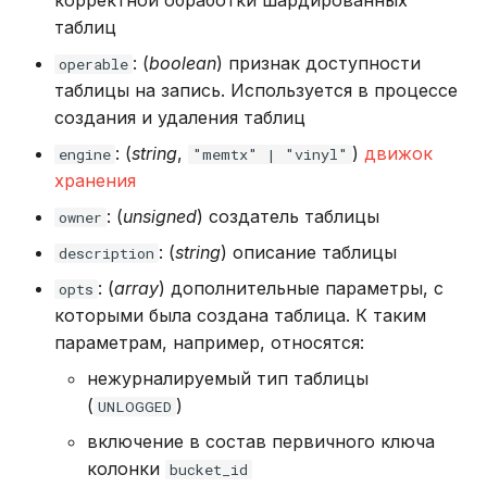
корректной обработки шардированных
таблиц
: (
boolean
) признак доступности
operable
таблицы на запись. Используется в процессе
создания и удаления таблиц
: (
string
,
)
движок
engine
"memtx" | "vinyl"
хранения
: (
unsigned
) создатель таблицы
owner
: (
string
) описание таблицы
description
: (
array
) дополнительные параметры, с
opts
которыми была создана таблица. К таким
параметрам, например, относятся:
нежурналируемый тип таблицы
(
)
UNLOGGED
включение в состав первичного ключа
колонки
bucket_id