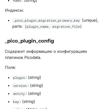
: (
string
)
hash
Индексы:
(unique),
_pico_plugin_migration_primary_key
parts:
[plugin_name, migration_file]
_pico_plugin_config
Содержит информацию о конфигурациях
плагинов Picodata.
Поля:
: (
string
)
plugin
: (
string
)
version
: (
string
)
entity
: (
string
)
key