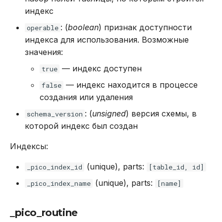
индекс
: (
boolean
) признак доступности
operable
индекса для использования. Возможные
значения:
— индекс доступен
true
— индекс находится в процессе
false
создания или удаления
: (
unsigned
) версия схемы, в
schema_version
которой индекс был создан
Индексы:
(unique), parts:
_pico_index_id
[table_id, id]
(unique), parts:
_pico_index_name
[name]
_pico_routine