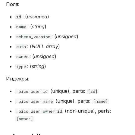
Поля:
: (
unsigned
)
id
: (
string
)
name
: (
unsigned
)
schema_version
: (
NULL
array
)
auth
: (
unsigned
)
owner
: (
string
)
type
Индексы:
(unique), parts:
_pico_user_id
[id]
(unique), parts:
_pico_user_name
[name]
(non-unique), parts:
_pico_user_owner_id
[owner]