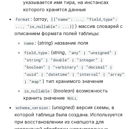
указывается имя тира, на инстансах
которого хранятся данные
: (
array
,
format
[{"name": ..., "field_type":
) массив словарей с
..., "is_nullable": ...}]
описанием формата полей таблицы:
: (
string
) название поля
name
: (
string
,
field_type
"any" | "unsigned" |
"string" | "double" | "integer" |
"boolean" | "varbinary" | "decimal" |
"uuid" | "datetime" | "interval" | "array"
) тип хранимого значения
| "map"
: (
boolean
) возможность
is_nullable
хранить значение
NULL
: (
unsigned
) версия схемы, в
schema_version
которой таблица была создана. Используется
при восстановлении из снапшота для