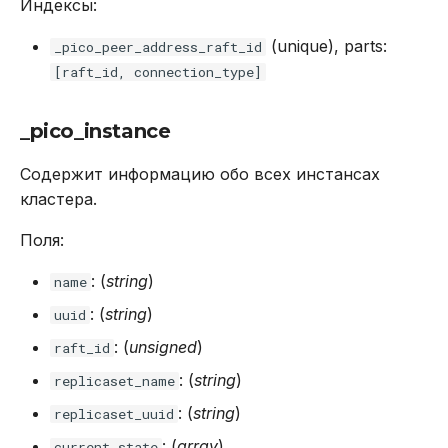
Индексы:
(unique), parts:
_pico_peer_address_raft_id
[raft_id, connection_type]
_pico_instance
Содержит информацию обо всех инстансах
кластера.
Поля:
: (
string
)
name
: (
string
)
uuid
: (
unsigned
)
raft_id
: (
string
)
replicaset_name
: (
string
)
replicaset_uuid
: (
array
)
current_state