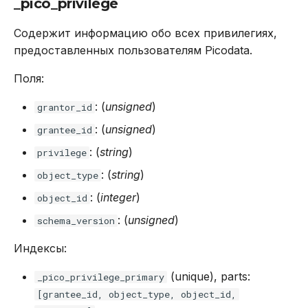
_pico_privilege
Содержит информацию обо всех привилегиях,
предоставленных пользователям Picodata.
Поля:
: (
unsigned
)
grantor_id
: (
unsigned
)
grantee_id
: (
string
)
privilege
: (
string
)
object_type
: (
integer
)
object_id
: (
unsigned
)
schema_version
Индексы:
(unique), parts:
_pico_privilege_primary
[grantee_id, object_type, object_id,