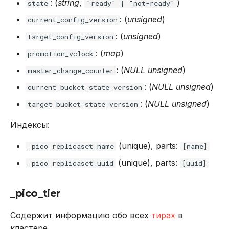
: (
string
,
)
state
"ready" | "not-ready"
: (
unsigned
)
current_config_version
: (
unsigned
)
target_config_version
: (
map
)
promotion_vclock
: (
NULL
unsigned
)
master_change_counter
: (
NULL
unsigned
)
current_bucket_state_version
: (
NULL
unsigned
)
target_bucket_state_version
Индексы:
(unique), parts:
_pico_replicaset_name
[name]
(unique), parts:
_pico_replicaset_uuid
[uuid]
_pico_tier
Содержит информацию обо всех
тирах
в
кластере.