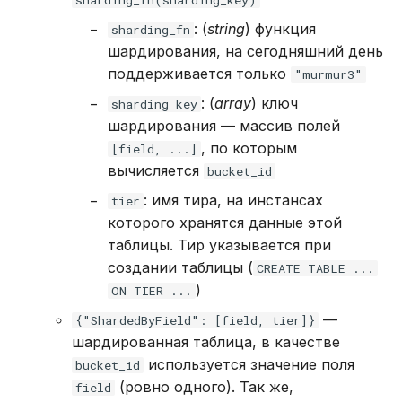
sharding_fn(sharding_key)
REVOKE
: (
string
) функция
sharding_fn
шардирования, на сегодняшний день
SELECT
поддерживается только
"murmur3"
: (
array
TRUNCATE TABLE
) ключ
sharding_key
шардирования — массив полей
UPDATE
, по которым
[field, ...]
вычисляется
bucket_id
VALUES
: имя тира, на инстансах
tier
которого хранятся данные этой
таблицы. Тир указывается при
создании таблицы (
CREATE TABLE ...
)
ON TIER ...
—
{"ShardedByField": [field, tier]}
шардированная таблица, в качестве
используется значение поля
bucket_id
(ровно одного). Так же,
field