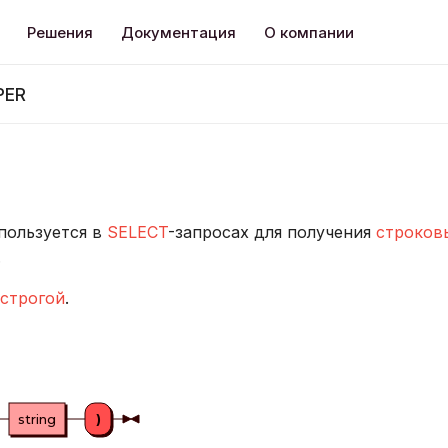
Решения
Документация
О компании
PER
пользуется в
SELECT
-запросах для получения
строков
.
строгой
.
string
)