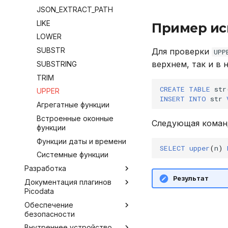
BACKUP
JSON_EXTRACT_PATH
Настройка Systemd
CALL
LIKE
Устранение неполадок
Пример ис
CREATE INDEX
LOWER
CREATE PLUGIN
SUBSTR
Для проверки
UPP
верхнем, так и в 
CREATE PROCEDURE
SUBSTRING
CREATE ROLE
TRIM
CREATE
TABLE
str
CREATE TABLE
UPPER
INSERT
INTO
str
CREATE USER
Агрегатные функции
DELETE
Встроенные оконные
Следующая команд
функции
DROP INDEX
Функции даты и времени
DROP PLUGIN
SELECT
upper
(
n
)
Системные функции
DROP PROCEDURE
Разработка
DROP ROLE
Результат
Документация плагинов
Инструментарий
DROP TABLE
Picodata
разработчика
DROP USER
Обеспечение
Внешние коннекторы
Обзор доступных плагинов
EXPLAIN
безопасности
Работа с плагинами
Argus
JDBC
GRANT
Внутреннее устройство
Работа в защищенной ОС