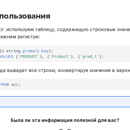
пользования
используем таблицу, содержащую строковые значе
ER
нижнем регистре:
(
n
string
primary
key
);
VALUES
(
'PRODUCT'
),
(
'Product'
),
(
'prod_1'
);
а выведет все строки, конвертируя значения в верхн
FROM
str
;
Была ли эта информация полезной для вас?