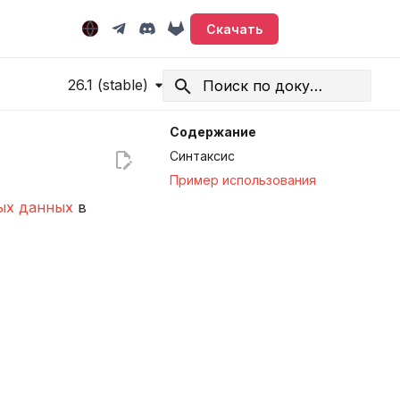
Скачать
26.1 (stable)
Начните печатать для поиска
Содержание
Синтаксис
Пример использования
ых данных
в