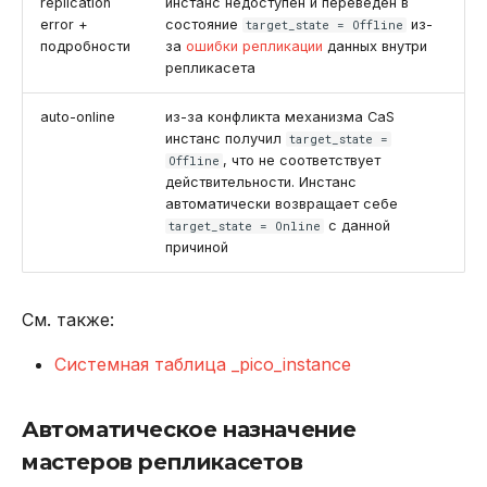
replication
инстанс недоступен и переведен в
error +
состояние
из-
target_state = Offline
подробности
за
ошибки репликации
данных внутри
репликасета
auto-online
из-за конфликта механизма CaS
инстанс получил
target_state =
, что не соответствует
Offline
действительности. Инстанс
автоматически возвращает себе
с данной
target_state = Online
причиной
См. также:
Системная таблица _pico_instance
Автоматическое назначение
мастеров репликасетов