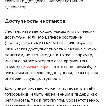
таблицы будет делать непосредственно
губернатор.
Доступность инстансов
Инстанс называется
доступным
или логически
доступным
, если его целевое состояние
(
) не равно
или
.
target_state
Offline
Expelled
Физическая доступность хоть и связана с этим
понятием, но это не одно и то же. Например,
инстанс, адрес которого стал аргументом
команды
, некоторое время будет
picodata expel
считаться логически недоступным, несмотря на
его физическую доступность.
Доступный инстанс может участвовать в raft-
голосовании и быть назначенным в лидеры как
репликасета, так и raft-группы. Соответственно,
недоступный
инстанс такую роль играть не