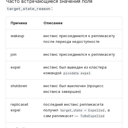
Часто встречающиеся значения поля
:
target_state_reason
Причина
Описание
wakeup
инстанс присоединился к репликасету
после периода недоступности
join
инстанс присоединился к репликасету
expel
инстанс был выведен из кластера
командой
picodata expel
shutdown
инстанс был выключен (процесс
инстанса завершен)
replicaset
последний инстанс репликасета
expel
получил
, а
target_state = Expelled
сам репликасет —
ToBeExpelled