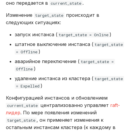
оно передается в
.
current_state
распределение бакетов
DROP INDEX
Использование журнала
Изменение
происходит в
target_state
Автоматическое
аудита
DROP PLUGIN
следующих ситуациях:
изменение
конфигурации vshard
Рекомендации по
запуск инстанса (
)
target_state = Online
DROP PROCEDURE
сайзингу
штатное выключение инстанса (
target_state
Автоматическое
DROP ROLE
)
= Offline
переключение узлов,
Настройка Systemd
аварийное переключение (
target_state =
голосующих в raft
DROP TABLE
)
Offline
Устранение неполадок
Применение изменений
удаление инстанса из кластера (
target_state
DROP USER
кластерной схемы
)
= Expelled
данных
EXPLAIN
Конфигурацией инстансов и обновлением
централизованно управляет
raft-
current_state
GRANT
лидер
. По мере появления изменений
, он применяет изменения к
target_state
INSERT
остальным инстансам кластера (к каждому в