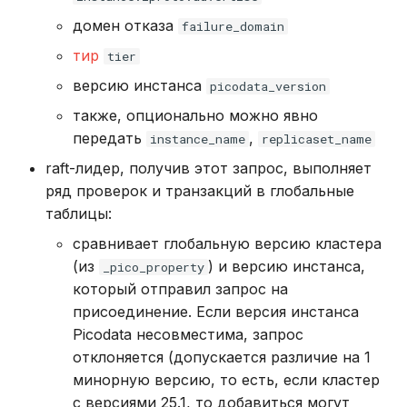
домен отказа
failure_domain
тир
tier
версию инстанса
picodata_version
также, опционально можно явно
передать
,
instance_name
replicaset_name
raft-лидер, получив этот запрос, выполняет
ряд проверок и транзакций в глобальные
таблицы:
сравнивает глобальную версию кластера
(из
) и версию инстанса,
_pico_property
который отправил запрос на
присоединение. Если версия инстанса
Picodata несовместима, запрос
отклоняется (допускается различие на 1
минорную версию, то есть, если кластер
с версиями 25.1, то добавиться могут