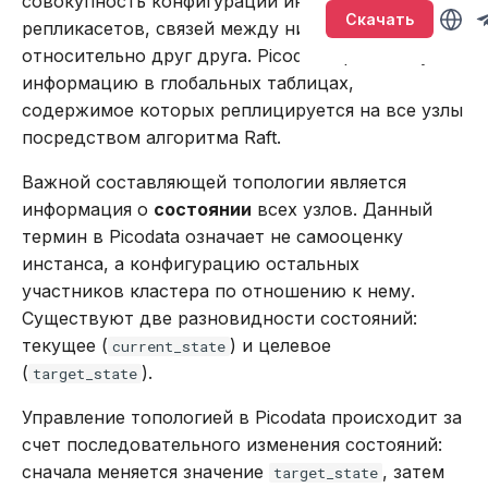
совокупность конфигураций инстансов и
привилегиями
Версионирование
Именование объектов
Sirin
т
Скачать
репликасетов, связей между ними, их состояний
Governor —
Подключение и работа в
BACKUP
LOWER
относительно друг друга. Picodata хранит эту
а
Обновление кластера
централизованное
консоли
Типы данных
Synapse
информацию в глобальных таблицах,
управление кластером
CALL
SUBSTR
т
содержимое которых реплицируется на все узлы
Тестирование
Подключение через
Параметризованные
Ouroboros
ь
производительности
посредством алгоритма Raft.
Доступность инстансов
DBeaver
запросы
CREATE INDEX
SUBSTRING
д
Важной составляющей топологии является
Резервное копирование
Управление состоянием
Работа с данными SQL
Транзакции
CREATE PLUGIN
TRIM
информация о
состоянии
всех узлов. Данный
л
и восстановление
инстансов
термин в Picodata означает не самооценку
Работа в веб-интерфейсе
Совместимость с ANSI
CREATE PROCEDURE
UPPER
я
инстанса, а конфигурацию остальных
Управление доступом
Автоматическое
участников кластера по отношению к нему.
п
назначение мастеров
Команды
CREATE ROLE
Агрегатные функции
Существуют две разновидности состояний:
репликасетов
Аутентификация с
о
текущее (
) и целевое
current_state
помощью LDAP
Использование
CREATE TABLE
Встроенные оконные
и
(
).
target_state
Автоматическое
функции
назначение весов
Подключение к кластеру
Функции и выражения
CREATE USER
с
Управление топологией в Picodata происходит за
шардирования
в Oracle Weblogic
Функции даты и време
счет последовательного изменения состояний:
к
DELETE
сначала меняется значение
, затем
target_state
Первичное
Безопасность кластера
Системные функции
а