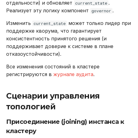
отдельности) и обновляет
.
current_state
REVOKE
Реализует эту логику компонент
.
governor
SELECT
Изменить
может только лидер при
current_state
поддержке кворума, что гарантирует
TRUNCATE TABLE
консистентность принятого решения (и
поддерживает доверие к системе в плане
UPDATE
отказоустойчивости).
VALUES
Все изменения состояний в кластере
регистрируются в
журнале аудита
.
Сценарии управления
топологией
Присоединение (joining) инстанса к
кластеру