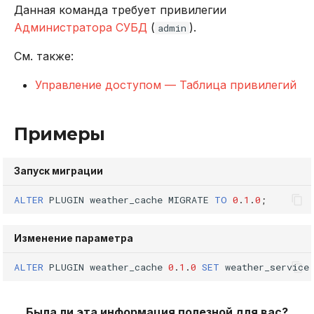
Данная команда требует привилегии
Администратора СУБД
(
).
admin
См. также:
Управление доступом — Таблица привилегий
Примеры
Запуск миграции
ALTER
PLUGIN
weather_cache
MIGRATE
TO
0
.
1
.
0
;
Изменение параметра
ALTER
PLUGIN
weather_cache
0
.
1
.
0
SET
weather_service
Была ли эта информация полезной для вас?