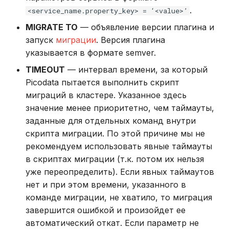
.
<service_name.property_key> = ‘<value>’
Использование журнала
MIGRATE TO
— объявление версии плагина и
аудита
запуск
миграции
. Версия плагина
указывается в формате semver.
Рекомендации по
TIMEOUT
— интервал времени, за который
сайзингу
Picodata пытается выполнить скрипт
миграций в кластере. Указанное здесь
Настройка Systemd
значение менее приоритетно, чем таймауты,
заданные для отдельных команд внутри
Устранение неполадок
скрипта миграции. По этой причине мы не
рекомендуем использовать явные таймауты
в скриптах миграции (т.к. потом их нельзя
уже переопределить). Если явных таймаутов
нет и при этом времени, указанного в
команде миграции, не хватило, то миграция
завершится ошибкой и произойдет ее
автоматический откат. Если параметр не