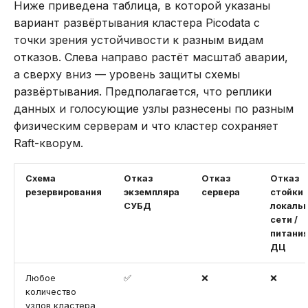
Ниже приведена таблица, в которой указаны
вариант развёртывания кластера Picodata с
точки зрения устойчивости к разным видам
отказов. Слева направо растёт масштаб аварии,
а сверху вниз — уровень защиты схемы
развёртывания. Предполагается, что реплики
данных и голосующие узлы разнесены по разным
физическим серверам и что кластер сохраняет
Raft-кворум.
Схема
Отказ
Отказ
Отказ
резервирования
экземпляра
сервера
стойки 
СУБД
локаль
сети /
питания
ДЦ
Любое
✅
❌
❌
количество
узлов кластера