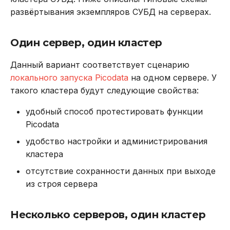
развёртывания экземпляров СУБД на серверах.
DROP INDEX
Использование журнала
аудита
DROP PLUGIN
Один сервер, один кластер
Рекомендации по
DROP PROCEDURE
Данный вариант соответствует сценарию
сайзингу
локального запуска Picodata
на одном сервере. У
DROP ROLE
такого кластера будут следующие свойства:
Настройка Systemd
удобный способ протестировать функции
DROP TABLE
Устранение неполадок
Picodata
DROP USER
удобство настройки и администрирования
кластера
EXPLAIN
отсутствие сохранности данных при выходе
из строя сервера
GRANT
Несколько серверов, один кластер
INSERT