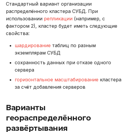
Стандартный вариант организации
REVOKE
распределённого кластера СУБД. При
использовании
репликации
(например, с
SELECT
фактором 2), кластер будет иметь следующие
свойства:
TRUNCATE TABLE
шардирование
таблиц по разным
UPDATE
экземплярам СУБД
сохранность данных при отказе одного
VALUES
сервера
горизонтальное масштабирование
кластера
за счёт добавления серверов
Варианты
геораспределённого
развёртывания