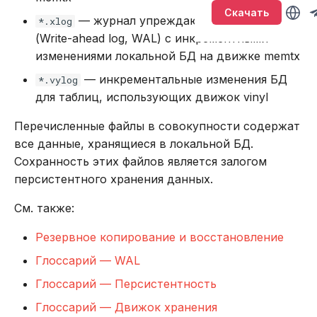
привилегиями
Версионирование
Именование объектов
Sirin
т
Скачать
— журнал упреждающей записи
Подключение и работа в
*.xlog
BACKUP
LOWER
а
Обновление кластера
консоли
(Write-ahead log, WAL) c инкрементными
Типы данных
Synapse
изменениями локальной БД на движке memtx
CALL
SUBSTR
т
Тестирование
Подключение через
Параметризованные
Ouroboros
— инкрементальные изменения БД
*.vylog
ь
производительности
DBeaver
запросы
CREATE INDEX
SUBSTRING
для таблиц, использующих движок vinyl
д
Резервное копирование
Работа с данными SQL
Транзакции
Перечисленные файлы в совокупности содержат
CREATE PLUGIN
TRIM
л
и восстановление
все данные, хранящиеся в локальной БД.
Работа в веб-интерфейсе
Совместимость с ANSI
CREATE PROCEDURE
UPPER
Сохранность этих файлов является залогом
я
Управление доступом
персистентного хранения данных.
п
Команды
CREATE ROLE
Агрегатные функции
См. также:
Аутентификация с
о
помощью LDAP
Использование
CREATE TABLE
Встроенные оконные
Резервное копирование и восстановление
и
функции
Глоссарий — WAL
Подключение к кластеру
Функции и выражения
CREATE USER
с
в Oracle Weblogic
Функции даты и време
Глоссарий — Персистентность
к
DELETE
Глоссарий — Движок хранения
Безопасность кластера
Системные функции
а