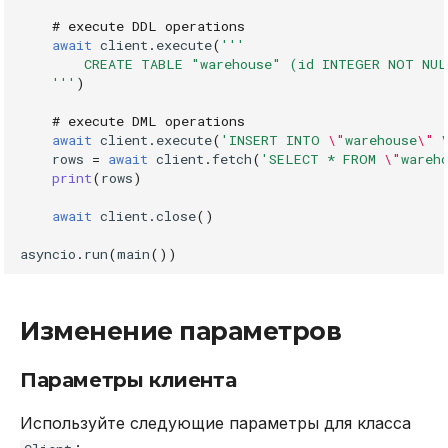
REVOKE
# execute DDL operations
await
client
.
execute
(
'''
        CREATE TABLE "warehouse" (id INTEGER NOT NU
SELECT
    '''
)
TRUNCATE TABLE
# execute DML operations
await
client
.
execute
(
'INSERT INTO 
\"
warehouse
\"
 
rows
=
await
client
.
fetch
(
'SELECT * FROM 
\"
wareh
UPDATE
print
(
rows
)
VALUES
await
client
.
close
()
asyncio
.
run
(
main
())
Изменение параметров
Параметры клиента
Используйте следующие параметры для класса