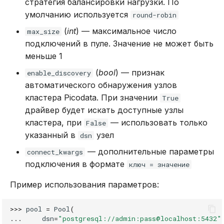
стратегия балансировки нагрузки. По
умолчанию используется
round-robin
(
int
) — максимальное число
max_size
подключений в пуле. Значение не может быть
меньше 1
(
bool
) — признак
enable_discovery
автоматического обнаружения узлов
кластера Picodata. При значении
True
драйвер будет искать доступные узлы
кластера, при
— использовать только
False
указанный в
узел
dsn
— дополнительные параметры
connect_kwargs
подключения в формате
ключ = значение
Пример использования параметров:
>>>
pool
=
Pool
(
...
dsn
=
"postgresql://admin:pass@localhost:5432"