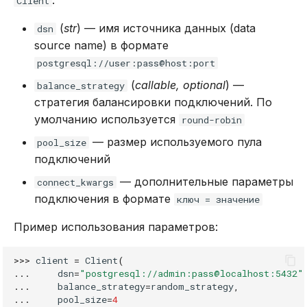
:
Client
(
str
) — имя источника данных (data
dsn
source name) в формате
postgresql://user:pass@host:port
(
callable, optional
) —
balance_strategy
стратегия балансировки подключений. По
умолчанию используется
round-robin
— размер используемого пула
pool_size
подключений
— дополнительные параметры
connect_kwargs
подключения в формате
ключ = значение
Пример использования параметров:
>>>
client
=
Client
(
...
dsn
=
"postgresql://admin:pass@localhost:5432"
...
balance_strategy
=
random_strategy
,
...
pool_size
=
4