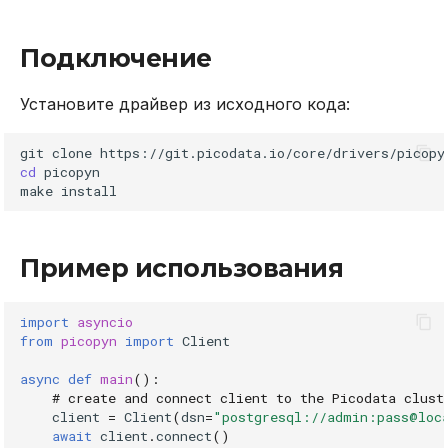
DROP INDEX
Использование журнала
Подключение
аудита
DROP PLUGIN
Установите драйвер из исходного кода:
Рекомендации по
DROP PROCEDURE
сайзингу
git
clone
DROP ROLE
cd
picopyn

Настройка Systemd
make
DROP TABLE
Устранение неполадок
Пример использования
DROP USER
EXPLAIN
import
asyncio
from
picopyn
import
Client
GRANT
async
def
main
():
# create and connect client to the Picodata clust
INSERT
client
=
Client
(
dsn
=
"postgresql://admin:pass@loc
await
client
.
connect
()