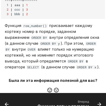
---+-----+-------
1
|
aaa
|
1
2
|
ccc
|
3
3
|
bbb
|
2
Функция
присваивает каждому
row_number()
кортежу номер в порядке, заданном
выражением
внутри определения окна
ORDER BY
(в данном случае
). При этом,
ORDER BY y
ORDER
внутри
влияет только на нумерацию
BY
OVER
кортежей, но не изменяет порядок итогового
вывода, который определяется
в
ORDER BY
операторе
(в данном случае
).
SELECT
ORDER BY x
Была ли эта информация полезной для вас?
Вперед