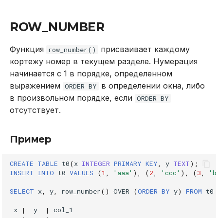
REVOKE
ROW_NUMBER
SELECT
Функция
присваивает каждому
row_number()
TRUNCATE TABLE
кортежу номер в текущем разделе. Нумерация
начинается с 1 в порядке, определенном
UPDATE
выражением
в определении окна, либо
ORDER BY
в произвольном порядке, если
ORDER BY
VALUES
отсутствует.
Пример
CREATE
TABLE
t0
(
x
INTEGER
PRIMARY
KEY
,
y
TEXT
);
INSERT
INTO
t0
VALUES
(
1
,
'aaa'
),
(
2
,
'ccc'
),
(
3
,
'b
SELECT
x
,
y
,
row_number
()
OVER
(
ORDER
BY
y
)
FROM
t0
x
|
y
|
col_1