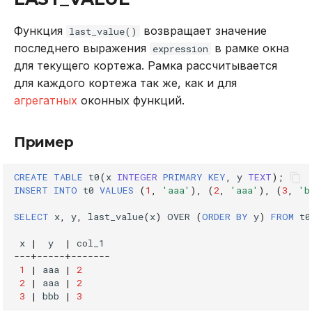
DROP INDEX
Функция
возвращает значение
Использование журнала
last_value()
аудита
последнего выражения
в рамке окна
expression
DROP PLUGIN
для текущего кортежа. Рамка рассчитывается
Рекомендации по
для каждого кортежа так же, как и для
DROP PROCEDURE
сайзингу
агрегатных
оконных функций.
DROP ROLE
Настройка Systemd
Пример
DROP TABLE
Устранение неполадок
CREATE
TABLE
t0
(
x
INTEGER
PRIMARY
KEY
,
y
TEXT
);
DROP USER
INSERT
INTO
t0
VALUES
(
1
,
'aaa'
),
(
2
,
'aaa'
),
(
3
,
'b
SELECT
x
,
y
,
last_value
(
x
)
OVER
(
ORDER
BY
y
)
FROM
t0
EXPLAIN
x
|
y
|
col_1
GRANT
---+-----+-------
1
|
aaa
|
2
2
|
aaa
|
2
INSERT
3
|
bbb
|
3