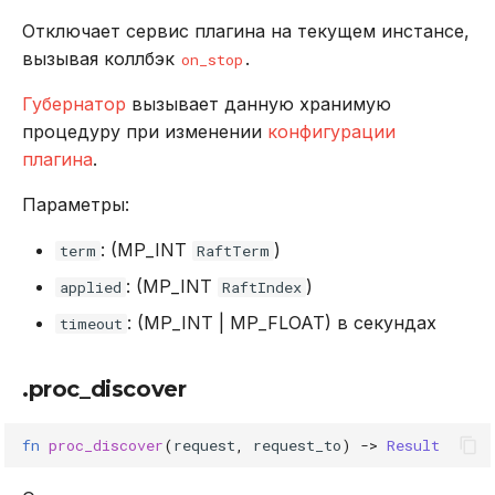
Отключает сервис плагина на текущем инстансе,
вызывая коллбэк
.
on_stop
Губернатор
вызывает данную хранимую
процедуру при изменении
конфигурации
плагина
.
Параметры:
: (MP_INT
)
term
RaftTerm
: (MP_INT
)
applied
RaftIndex
: (MP_INT | MP_FLOAT) в секундах
timeout
.proc_discover
fn
proc_discover
(
request
,
request_to
)
->
Result