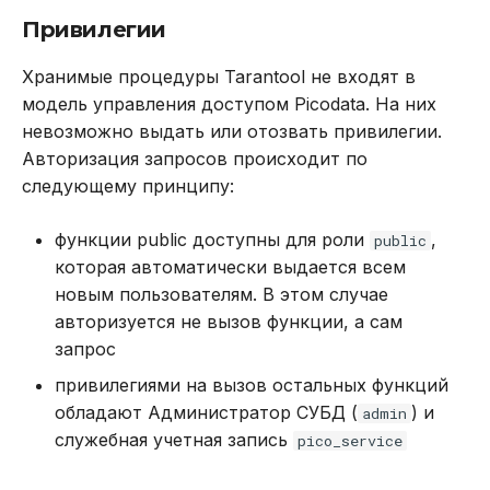
.proc_raft_join
REVOKE
Привилегии
.proc_raft_promote
SELECT
Хранимые процедуры Tarantool не входят в
модель управления доступом Picodata. На них
.proc_raft_snapshot_next_chunk
TRUNCATE TABLE
невозможно выдать или отозвать привилегии.
Авторизация запросов происходит по
.proc_read_index
UPDATE
следующему принципу:
.proc_replication
VALUES
функции public доступны для роли
,
public
которая автоматически выдается всем
.proc_replication_demote
новым пользователям. В этом случае
авторизуется не вызов функции, а сам
.proc_replication_sync
запрос
привилегиями на вызов остальных функций
.proc_rpc_dispatch
обладают Администратор СУБД (
) и
admin
служебная учетная запись
pico_service
.proc_runtime_info