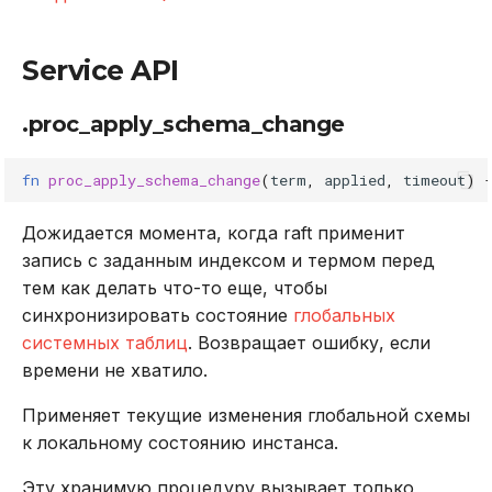
Service API
.proc_apply_schema_change
fn
proc_apply_schema_change
(
term
,
applied
,
timeout
)
Дожидается момента, когда raft применит
запись с заданным индексом и термом перед
тем как делать что-то еще, чтобы
синхронизировать состояние
глобальных
системных таблиц
. Возвращает ошибку, если
времени не хватило.
Применяет текущие изменения глобальной схемы
к локальному состоянию инстанса.
Эту хранимую процедуру вызывает только