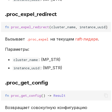
.proc_expel_redirect
fn
proc_expel_redirect
(
cluster_name
,
instance_uuid
)
Вызывает
на текущем
raft-лидере
.
.proc_expel
Параметры:
: (MP_STR)
cluster_name
: (MP_STR)
instance_uuid
.proc_get_config
fn
proc_get_config
()
->
Result
Возвращает совокупную конфигурацию