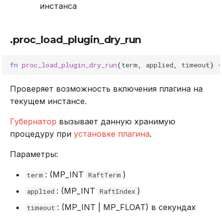
инстанса
.proc_load_plugin_dry_run
fn
proc_load_plugin_dry_run
(
term
,
applied
,
timeout
)
-
Проверяет возможность включения плагина на
текущем инстансе.
Губернатор
вызывает данную хранимую
процедуру при
установке плагина
.
Параметры:
: (MP_INT
)
term
RaftTerm
: (MP_INT
)
applied
RaftIndex
: (MP_INT | MP_FLOAT) в секундах
timeout