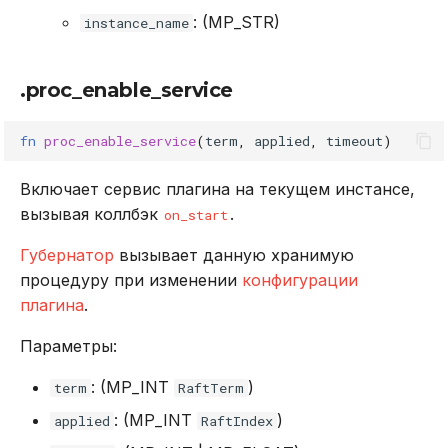
: (MP_STR)
instance_name
.proc_enable_service
fn
proc_enable_service
(
term
,
applied
,
timeout
)
Включает сервис плагина на текущем инстансе,
вызывая коллбэк
.
on_start
Губернатор
вызывает данную хранимую
процедуру при изменении
конфигурации
плагина
.
Параметры:
: (MP_INT
)
term
RaftTerm
: (MP_INT
)
applied
RaftIndex