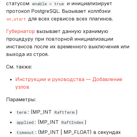
статусом
и инициализирует
enable = true
протокол PostgreSQL. Вызывает коллбэки
для всех сервисов всех плагинов.
on_start
Губернатор
вызывает данную хранимую
процедуру при повторной инициализации
инстансов после их временного выключения или
выхода из строя.
См. также:
Инструкции и руководства — Добавление
узлов
Параметры:
: (MP_INT
)
term
RaftTerm
: (MP_INT
)
applied
RaftIndex
: (MP_INT | MP_FLOAT) в секундах
timeout