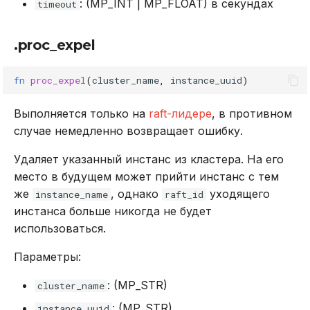
: (MP_INT | MP_FLOAT) в секундах
timeout
.proc_expel
fn
proc_expel
(
cluster_name
,
instance_uuid
)
Выполняется только на
raft-лидере
, в противном
случае немедленно возвращает ошибку.
Удаляет указанный инстанс из кластера. На его
место в будущем может прийти инстанс с тем
же
, однако
уходящего
instance_name
raft_id
инстанса больше никогда не будет
использоваться.
Параметры:
: (MP_STR)
cluster_name
: (MP_STR)
instance_uuid