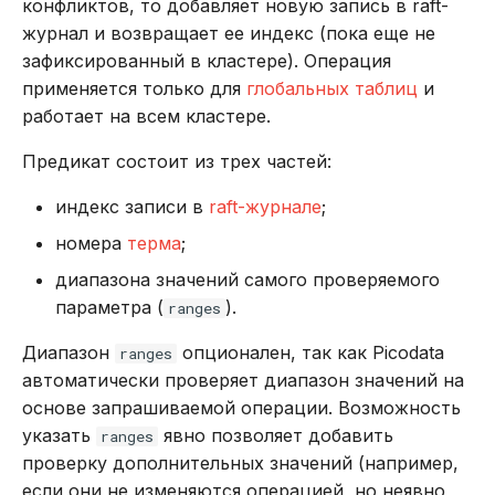
конфликтов, то добавляет новую запись в raft-
журнал и возвращает ее индекс (пока еще не
зафиксированный в кластере). Операция
применяется только для
глобальных таблиц
и
работает на всем кластере.
Предикат состоит из трех частей:
индекс записи в
raft-журнале
;
номера
терма
;
диапазона значений самого проверяемого
параметра (
).
ranges
Диапазон
опционален, так как Picodata
ranges
автоматически проверяет диапазон значений на
основе запрашиваемой операции. Возможность
указать
явно позволяет добавить
ranges
проверку дополнительных значений (например,
если они не изменяются операцией, но неявно