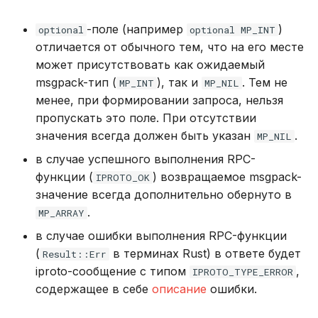
.proc_expel_redirect
DROP INDEX
-поле (например
)
optional
optional MP_INT
Использование журнала
отличается от обычного тем, что на его месте
аудита
.proc_get_config
DROP PLUGIN
может присутствовать как ожидаемый
msgpack-тип (
), так и
. Тем не
Рекомендации по
MP_INT
MP_NIL
.proc_get_index
DROP PROCEDURE
сайзингу
менее, при формировании запроса, нельзя
пропускать это поле. При отсутствии
.proc_get_vclock
DROP ROLE
Настройка Systemd
значения всегда должен быть указан
.
MP_NIL
.proc_get_vshard_config
DROP TABLE
в случае успешного выполнения RPC-
Устранение неполадок
функции (
) возвращаемое msgpack-
IPROTO_OK
.proc_instance_info
DROP USER
значение всегда дополнительно обернуто в
.
MP_ARRAY
.proc_load_plugin_dry_run
EXPLAIN
в случае ошибки выполнения RPC-функции
(
в терминах Rust) в ответе будет
Result::Err
.proc_raft_info
GRANT
iproto-сообщение с типом
,
IPROTO_TYPE_ERROR
содержащее в себе
описание
ошибки.
.proc_raft_interact
INSERT