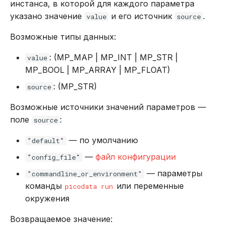
инстанса, в которой для каждого параметра
указано значение
и его источник
.
value
source
Возможные типы данных:
: (MP_MAP | MP_INT | MP_STR |
value
MP_BOOL | MP_ARRAY | MP_FLOAT)
: (MP_STR)
source
Возможные источники значений параметров —
поле
:
source
— по умолчанию
"default"
—
файл конфигурации
"config_file"
— параметры
"commandline_or_environment"
команды
или переменные
picodata run
окружения
Возвращаемое значение: