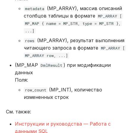
(MP_ARRAY), массив описаний
metadata
столбцов таблицы в формате
MP_ARRAY [
MP_MAP { name = MP_STR, type = MP_STR },
...]
(MP_ARRAY), результат выполнения
rows
читающего запроса в формате
MP_ARRAY [
MP_ARRAY row, ...]
(MP_MAP
) при модификации
DmlResult
данных
Поля:
(MP_INT), количество
row_count
измененных строк
См. также:
Инструкции и руководства — Работа с
данными SQL