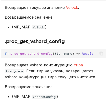
Возвращает текущее значение
Vclock
.
Возвращаемое значение:
(MP_MAP
)
Vclock
.proc_get_vshard_config
fn
proc_get_vshard_config
(
tier_name
)
->
Result
Возвращает Vshard-конфигурацию
тира
. Если тир не указан, возвращается
tier_name
Vshard-конфигурация тира текущего инстанса.
Возвращаемое значение:
(MP_MAP
)
VshardConfig