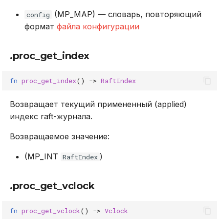
(MP_MAP) — словарь, повторяющий
config
формат
файла конфигурации
.proc_get_index
fn
proc_get_index
()
->
RaftIndex
Возвращает текущий примененный (applied)
индекс raft-журнала.
Возвращаемое значение:
(MP_INT
)
RaftIndex
.proc_get_vclock
fn
proc_get_vclock
()
->
Vclock