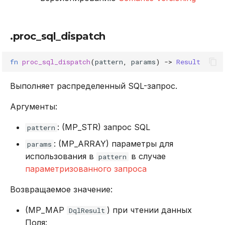
.proc_sql_dispatch
fn
proc_sql_dispatch
(
pattern
,
params
)
->
Result
Выполняет распределенный SQL-запрос.
Аргументы:
: (MP_STR) запрос SQL
pattern
: (MP_ARRAY) параметры для
params
использования в
в случае
pattern
параметризованного запроса
Возвращаемое значение:
(MP_MAP
) при чтении данных
DqlResult
Поля: