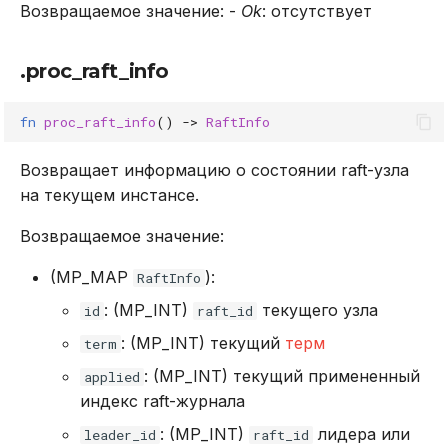
Возвращаемое значение: -
Ok
: отсутствует
.proc_raft_info
fn
proc_raft_info
()
->
RaftInfo
Возвращает информацию о состоянии raft-узла
на текущем инстансе.
Возвращаемое значение:
(MP_MAP
):
RaftInfo
: (MP_INT)
текущего узла
id
raft_id
: (MP_INT) текущий
терм
term
: (MP_INT) текущий примененный
applied
индекс raft-журнала
: (MP_INT)
лидера или
leader_id
raft_id