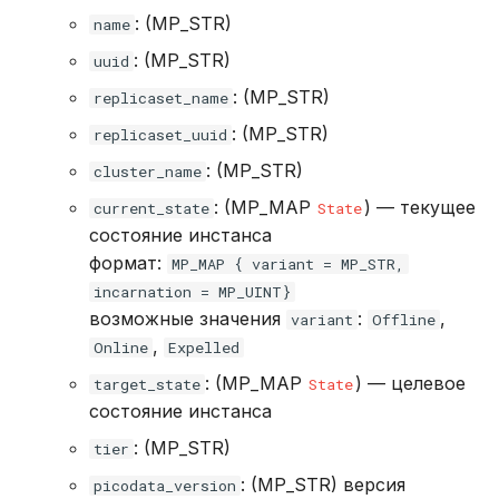
: (MP_STR)
name
: (MP_STR)
uuid
: (MP_STR)
replicaset_name
: (MP_STR)
replicaset_uuid
: (MP_STR)
cluster_name
: (MP_MAP
) — текущее
current_state
State
состояние инстанса
формат:
MP_MAP { variant = MP_STR,
incarnation = MP_UINT}
возможные значения
:
,
variant
Offline
,
Online
Expelled
: (MP_MAP
) — целевое
target_state
State
состояние инстанса
: (MP_STR)
tier
: (MP_STR) версия
picodata_version