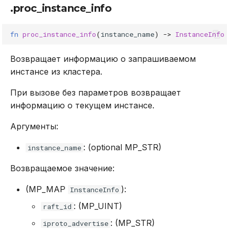
.proc_instance_info
fn
proc_instance_info
(
instance_name
)
->
InstanceInfo
Возвращает информацию о запрашиваемом
инстансе из кластера.
При вызове без параметров возвращает
информацию о текущем инстансе.
Аргументы:
: (optional MP_STR)
instance_name
Возвращаемое значение:
(MP_MAP
):
InstanceInfo
: (MP_UINT)
raft_id
: (MP_STR)
iproto_advertise