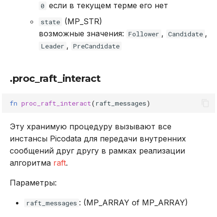
если в текущем терме его нет
0
(MP_STR)
state
возможные значения:
,
,
Follower
Candidate
,
Leader
PreCandidate
.proc_raft_interact
fn
proc_raft_interact
(
raft_messages
)
Эту хранимую процедуру вызывают все
инстансы Picodata для передачи внутренних
сообщений друг другу в рамках реализации
алгоритма
raft
.
Параметры:
: (MP_ARRAY of MP_ARRAY)
raft_messages