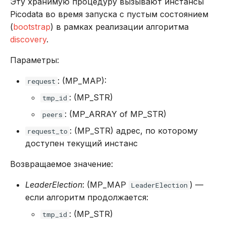
Эту хранимую процедуру вызывают инстансы
Picodata во время запуска с пустым состоянием
(
bootstrap
) в рамках реализации алгоритма
discovery
.
Параметры:
: (MP_MAP):
request
: (MP_STR)
tmp_id
: (MP_ARRAY of MP_STR)
peers
: (MP_STR) адрес, по которому
request_to
доступен текущий инстанс
Возвращаемое значение:
LeaderElection
: (MP_MAP
) —
LeaderElection
если алгоритм продолжается:
: (MP_STR)
tmp_id