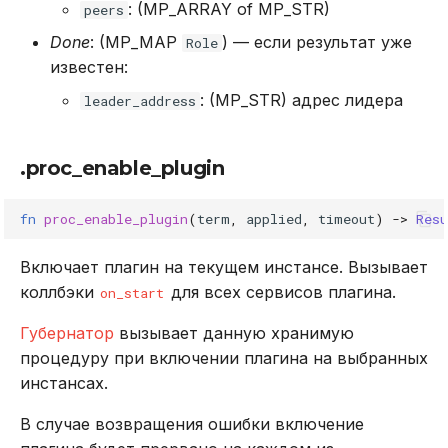
: (MP_ARRAY of MP_STR)
peers
Done
: (MP_MAP
) — если результат уже
Role
известен:
: (MP_STR) адрес лидера
leader_address
.proc_enable_plugin
fn
proc_enable_plugin
(
term
,
applied
,
timeout
)
->
Resu
Включает плагин на текущем инстансе. Вызывает
коллбэки
для всех сервисов плагина.
on_start
Губернатор
вызывает данную хранимую
процедуру при включении плагина на выбранных
инстансах.
В случае возвращения ошибки включение