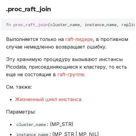
.proc_raft_join
fn
proc_raft_join
(
cluster_name
,
instance_name
,
repli
Выполняется только на
raft-лидере
, в противном
случае немедленно возвращает ошибку.
Эту хранимую процедуру вызывают инстансы
Picodata, присоединяющиеся к кластеру, то есть
еще не состоящие в
raft-группе
.
См. также:
Жизненный цикл инстанса
Параметры:
: (MP_STR)
cluster_name
: (MP_STR | MP_NIL)
instance_name