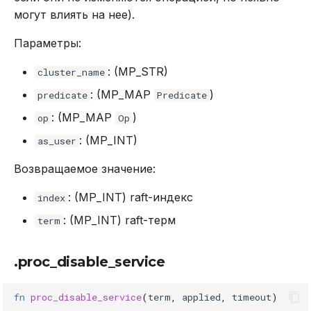
могут влиять на нее).
Параметры:
: (MP_STR)
cluster_name
: (MP_MAP
)
predicate
Predicate
: (MP_MAP
)
op
Op
: (MP_INT)
as_user
Возвращаемое значение:
: (MP_INT) raft-индекс
index
: (MP_INT) raft-терм
term
.proc_disable_service
fn
proc_disable_service
(
term
,
applied
,
timeout
)