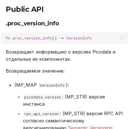
.proc_runtime_info_v2
Public API
.proc_sharding
.proc_version_info
.proc_sharding_bootstrap
fn
proc_version_info
()
->
VersionInfo
.proc_sql_execute
Возвращает информацию о версиях Picodata и
отдельных ее компонентах.
.proc_update_instance
Возвращаемое значение:
.proc_wait_bucket_count
(MP_MAP
):
VersionInfo
.proc_wait_index
: (MP_STR) версия
picodata_version
.proc_wait_vclock
инстанса
: (MP_STR) версия RPC API
rpc_api_version
согласно семантическому
версионированию
Semantic Versioning