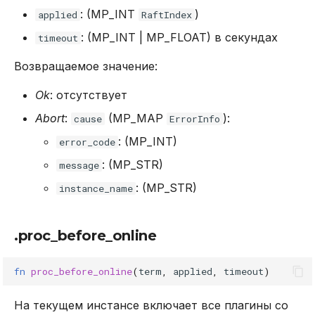
: (MP_INT
)
applied
RaftIndex
: (MP_INT | MP_FLOAT) в секундах
timeout
Возвращаемое значение:
Ok
: отсутствует
Abort
:
(MP_MAP
):
cause
ErrorInfo
: (MP_INT)
error_code
: (MP_STR)
message
: (MP_STR)
instance_name
.proc_before_online
fn
proc_before_online
(
term
,
applied
,
timeout
)
На текущем инстансе включает все плагины со