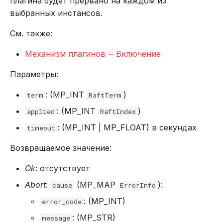
плагина будет прервано на каждом из
выбранных инстансов.
См. также:
Механизм плагинов ~ Включение
Параметры:
: (MP_INT
)
term
RaftTerm
: (MP_INT
)
applied
RaftIndex
: (MP_INT | MP_FLOAT) в секундах
timeout
Возвращаемое значение:
Ok
: отсутствует
Abort
:
(MP_MAP
):
cause
ErrorInfo
: (MP_INT)
error_code
: (MP_STR)
message