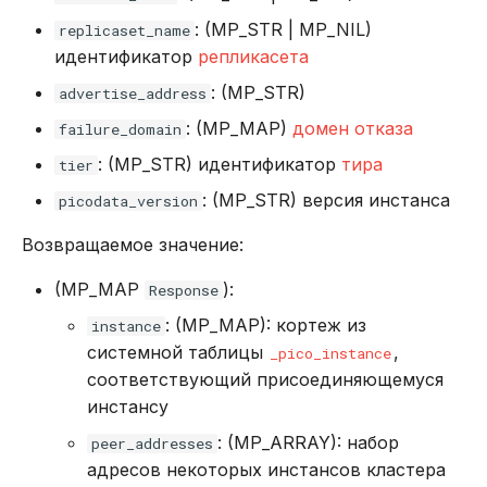
: (MP_STR | MP_NIL)
replicaset_name
идентификатор
репликасета
: (MP_STR)
advertise_address
: (MP_MAP)
домен отказа
failure_domain
: (MP_STR) идентификатор
тира
tier
: (MP_STR) версия инстанса
picodata_version
Возвращаемое значение:
(MP_MAP
):
Response
: (MP_MAP): кортеж из
instance
системной таблицы
,
_pico_instance
соответствующий присоединяющемуся
инстансу
: (MP_ARRAY): набор
peer_addresses
адресов некоторых инстансов кластера