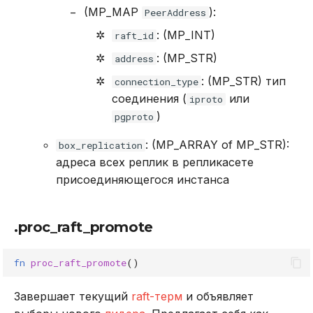
(MP_MAP
):
PeerAddress
: (MP_INT)
raft_id
: (MP_STR)
address
: (MP_STR) тип
connection_type
соединения (
или
iproto
)
pgproto
: (MP_ARRAY of MP_STR):
box_replication
адреса всех реплик в репликасете
присоединяющегося инстанса
.proc_raft_promote
fn
proc_raft_promote
()
Завершает текущий
raft-терм
и объявляет