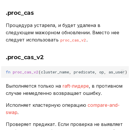
.proc_cas
Процедура устарела, и будет удалена в
следующем мажорном обновлении. Вместо нее
следует использовать
.
proc_cas_v2
.proc_cas_v2
fn
proc_cas_v2
(
cluster_name
,
predicate
,
op
,
as_user
)
Выполняется только на
raft-лидере
, в противном
случае немедленно возвращает ошибку.
Исполняет кластерную операцию
compare-and-
swap
.
Проверяет предикат. Если проверка не выявляет