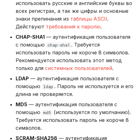
использовать русские и английские буквы во
всех регистрах, а так же цифры и основные
Использование журнала
знаки препинания из
таблицы ASCII
.
аудита
Действуют
требования к паролю
.
Рекомендации по
CHAP-SHA1
— аутентификация пользователя
сайзингу
с помощью
. Требуется
chap-sha1
использовать пароль не короче 8 символов.
Настройка Systemd
Рекомендуется использовать этот метод
только для
системных пользователей
.
Устранение неполадок
LDAP
— аутентификация пользователя с
помощью
. Пароль не используется и его
ldap
длина не проверяется.
MD5
— аутентификация пользователя с
помощью
(используется по умолчанию).
md5
Требуется использовать пароль не короче 8
символов.
SCRAM-SHA256
— аутентификация