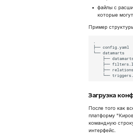
файлы с расши
которые могут
Пример структуры
.

├──
config.yaml

└──
├──
├──
├──
└──
Загрузка кон
После того как в
платформу "Киров
командную строк
интерфейс.