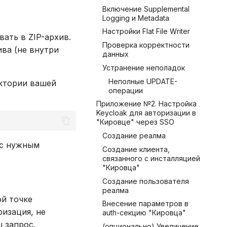
Включение Supplemental
Logging и Metadata
Настройки Flat File Writer
ать в ZIP-архив.
Проверка корректности
ва (не внутри
данных
Устранение неполадок
Неполные UPDATE-
ктории вашей
операции
Приложение №2. Настройка
Keycloak для авторизации в
"Кировце" через SSO
Создание реалма
c нужным
Создание клиента,
связанного с инсталляцией
"Кировца"
Создание пользователя
реалма
ой точке
Внесение параметров в
изация, не
auth-секцию "Кировца"
 запрос.
(опционально) Увеличение