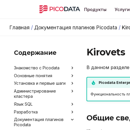
Продукты
Услуги
Главная
/
Документация плагинов Picodata
/
Kir
Kirovets
Содержание
В данном разделе 
Знакомство с Picodata
Основные понятия
Общее описание продукта
Picodata Enterp
Установка и первые шаги
Преимущества Picodata
Типы таблиц
Администрирование
Сценарии использования
Установка Picodata
Функциональность пл
кластера
Picodata
Запуск Picodata
Язык SQL
Обратная связь и
Конфигурирование
Создание кластера
получение помощи
Разработка
Мониторинг
Команды и термины SQL
Обзор методов
Развёртывание кластера
Общие све
Лицензирование
конфигурирования
Документация плагинов
через Kubernetes Operator
Развертывание кластера
Data Control Language
Инструментарий
Получение данных о
Picodata
Версионирование
через Ansible
разработчика
Аргументы командной
кластере
Добавление узлов
Data Definition Language
строки