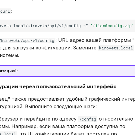
:
curl
ovets.local/kirovets/api/v1/config
-F
'file=@config.zip'
: URL-адрес вашей платформы 
/kirovets/api/v1/config
а для загрузки конфигурации. Замените
kirovets.local
истемы.
изацией:
урации через пользовательский интерфейс
ец" также предоставляет удобный графический инте
гурацией. Выполните следующие шаги:
браузер и перейдите по адресу
относительно 
/config
рмы. Например, если ваша платформа доступна по
, то UI конфигурации будет доступен по
s.local