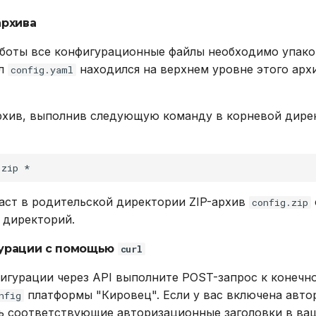
архива
боты все конфигурационные файлы необходимо упаков
йл
находился на верхнем уровне этого архи
config.yaml
рхив, выполнив следующую команду в корневой дире
.zip
аст в родительской директории ZIP-архив
config.zip
 директорий.
гурации с помощью
curl
фигурации через API выполните POST-запрос к конечн
платформы "Кировец". Если у вас включена автор
nfig
ь соответствующие авторизационные заголовки в ваш