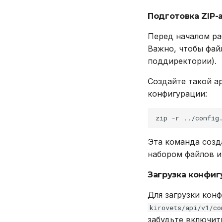
Подготовка ZIP-
Перед началом ра
Важно, чтобы фа
поддиректории).
Создайте такой а
конфигурации:
zip
-r
../config
Эта команда созд
набором файлов и
Загрузка конфи
Для загрузки кон
kirovets/api/v1/co
забудьте включит