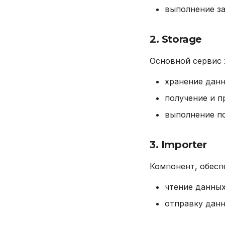
выполнение за
INSERT
REVOKE
2. Storage
SELECT
TRUNCATE TABLE
Основной сервис 
UPDATE
VALUES
хранение данн
получение и 
выполнение по
3. Importer
Компонент, обес
чтение данных
отправку дан