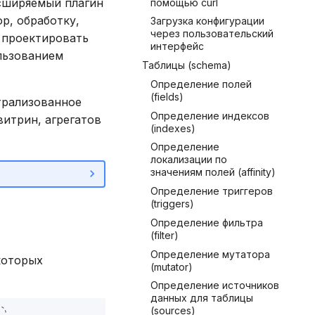
асширяемый плагин
помощью curl
р, обработку,
Загрузка конфигурации
через пользовательский
 проектировать
интерфейс
льзованием
Таблицы (schema)
Определение полей
(fields)
трализованное
Определение индексов
итрин, агрегатов
(indexes)
Определение
локализации по
значениям полей (affinity)
Определение триггеров
(triggers)
Определение фильтра
(filter)
Определение мутатора
которых
(mutator)
Определение источников
данных для таблицы
(sources)