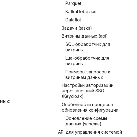
Parquet
KafkaDebezium
Dataflot
Задачи (tasks)
Витрины данных (api)
SQL-обработчик для
витрины
Lua-обработчик для
витрины
Примеры запросов к
витринам данных
Настройки авторизации
через внешний SSO
(Keycloak)
ных:
Особенности процесса
обновления конфигурации
Обновление схемы
данных (schema)
API для управления системой