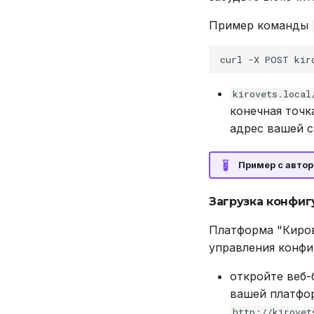
Пример команды
curl
-X
POST
kir
kirovets.local
конечная точк
адрес вашей с
Пример с автор
Загрузка конфиг
Платформа "Киров
управления конфи
откройте веб-
вашей платфо
http://kirovet