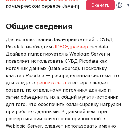
Версионирование
источников
Именование объектов
Sirin
т
Скачать
коммерческом сервере Java-приложений.
Подключение и работа в
Описание системных
BACKUP
LOWER
а
консоли
таблиц
Типы данных
Synapse
CALL
SUBSTR
Общие сведения
т
Подключение через
Интерфейс RPC API
Параметризованные
Ouroboros
ь
DBeaver
запросы
CREATE INDEX
SUBSTRING
Для использования Java-приложений с СУБД
Файберы, потоки и
д
Picodata необходим
JDBC-драйвер
Picodata.
Работа с данными SQL
многозадачность
Транзакции
CREATE PLUGIN
TRIM
Драйвер импортируется в Weblogic Server и
л
позволяет использовать СУБД Picodata как
Работа в веб-интерфейсе
Совместимость с ANSI
CREATE PROCEDURE
UPPER
я
источник данных (Data Source). Поскольку
кластер Picodata — распределённая система, то
п
Команды
CREATE ROLE
Агрегатные функции
для каждого
репликасета
кластера следует
о
создать по отдельному источнику данных и
Использование
CREATE TABLE
Встроенные оконные
затем объединить их в общий мульти-источник
и
функции
для того, что обеспечить балансировку нагрузки
Функции и выражения
CREATE USER
с
при работе с данными. В дальнейшем, при
Функции даты и време
к
развёртывании клиентских приложений в
DELETE
Weblogic Server, следует использовать именно
Системные функции
а