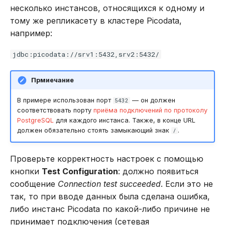
несколько инстансов, относящихся к одному и
тому же репликасету в кластере Picodata,
например:
jdbc:picodata://srv1:5432,srv2:5432/
Прмиечание
В примере использован порт
— он должен
5432
соответствовать порту
приёма подключений по протоколу
PostgreSQL
для каждого инстанса. Также, в конце URL
должен обязательно стоять замыкающий знак
.
/
Проверьте корректность настроек с помощью
кнопки
Test Configuration
: должно появиться
сообщение
Connection test succeeded
. Если это не
так, то при вводе данных была сделана ошибка,
либо инстанс Picodata по какой-либо причине не
принимает подключения (сетевая