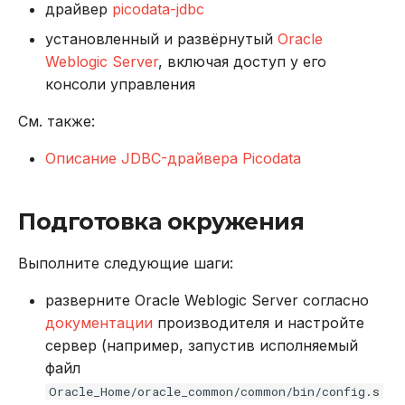
драйвер
picodata-jdbc
REVOKE
установленный и развёрнутый
Oracle
SELECT
Weblogic Server
, включая доступ у его
консоли управления
TRUNCATE TABLE
См. также:
UPDATE
Описание JDBC-драйвера Picodata
VALUES
Подготовка окружения
Выполните следующие шаги:
разверните Oracle Weblogic Server согласно
документации
производителя и настройте
сервер (например, запустив исполняемый
файл
Oracle_Home/oracle_common/common/bin/config.s