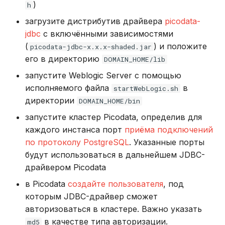
)
h
загрузите дистрибутив драйвера
picodata-
jdbc
с включёнными зависимостями
(
) и положите
picodata-jdbc-x.x.x-shaded.jar
его в директорию
DOMAIN_HOME/lib
запустите Weblogic Server с помощью
исполняемого файла
в
startWebLogic.sh
директории
DOMAIN_HOME/bin
запустите кластер Picodata, определив для
каждого инстанса порт
приёма подключений
по протоколу PostgreSQL
. Указанные порты
будут использоваться в дальнейшем JDBC-
драйвером Picodata
в Picodata
создайте пользователя
, под
которым JDBC-драйвер сможет
авторизоваться в кластере. Важно указать
в качестве типа авторизации.
md5