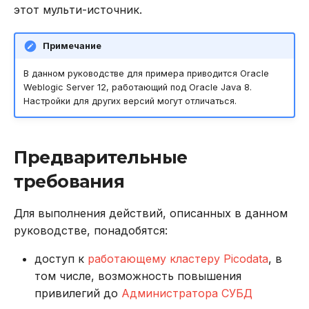
этот мульти-источник.
DROP INDEX
Примечание
DROP PLUGIN
В данном руководстве для примера приводится Oracle
DROP PROCEDURE
Weblogic Server 12, работающий под Oracle Java 8.
Настройки для других версий могут отличаться.
DROP ROLE
DROP TABLE
Предварительные
требования
DROP USER
Для выполнения действий, описанных в данном
EXPLAIN
руководстве, понадобятся:
GRANT
доступ к
работающему кластеру Picodata
, в
том числе, возможность повышения
INSERT
привилегий до
Администратора СУБД