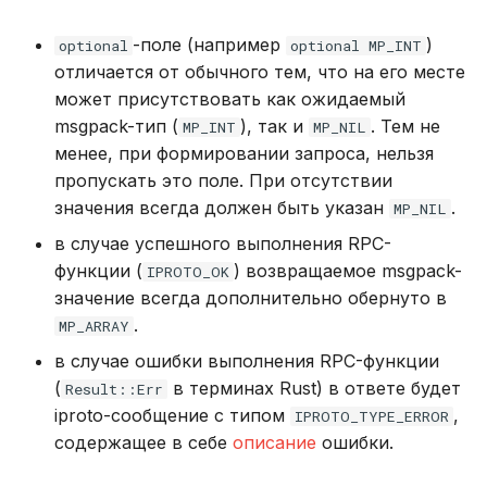
.proc_expel_redirect
DROP INDEX
-поле (например
)
optional
optional MP_INT
Использование журнала
отличается от обычного тем, что на его месте
аудита
.proc_get_config
DROP PLUGIN
может присутствовать как ожидаемый
msgpack-тип (
), так и
. Тем не
Рекомендации по
MP_INT
MP_NIL
.proc_get_index
DROP PROCEDURE
сайзингу
менее, при формировании запроса, нельзя
пропускать это поле. При отсутствии
.proc_get_vclock
DROP ROLE
Настройка Systemd
значения всегда должен быть указан
.
MP_NIL
.proc_get_vshard_config
DROP TABLE
в случае успешного выполнения RPC-
Устранение неполадок
функции (
) возвращаемое msgpack-
IPROTO_OK
.proc_instance_info
DROP USER
значение всегда дополнительно обернуто в
.
MP_ARRAY
.proc_load_plugin_dry_run
EXPLAIN
в случае ошибки выполнения RPC-функции
(
в терминах Rust) в ответе будет
Result::Err
.proc_raft_info
GRANT
iproto-сообщение с типом
,
IPROTO_TYPE_ERROR
содержащее в себе
описание
ошибки.
.proc_raft_interact
INSERT