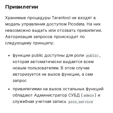
.proc_raft_join
REVOKE
Привилегии
.proc_raft_promote
SELECT
Хранимые процедуры Tarantool не входят в
модель управления доступом Picodata. На них
.proc_raft_snapshot_next_chunk
TRUNCATE TABLE
невозможно выдать или отозвать привилегии.
Авторизация запросов происходит по
.proc_read_index
UPDATE
следующему принципу:
.proc_replication
VALUES
функции public доступны для роли
,
public
которая автоматически выдается всем
.proc_replication_demote
новым пользователям. В этом случае
авторизуется не вызов функции, а сам
.proc_replication_sync
запрос
привилегиями на вызов остальных функций
.proc_rpc_dispatch
обладают Администратор СУБД (
) и
admin
служебная учетная запись
pico_service
.proc_runtime_info