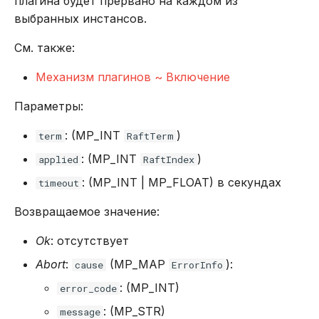
плагина будет прервано на каждом из
выбранных инстансов.
См. также:
Механизм плагинов ~ Включение
Параметры:
: (MP_INT
)
term
RaftTerm
: (MP_INT
)
applied
RaftIndex
: (MP_INT | MP_FLOAT) в секундах
timeout
Возвращаемое значение:
Ok
: отсутствует
Abort
:
(MP_MAP
):
cause
ErrorInfo
: (MP_INT)
error_code
: (MP_STR)
message