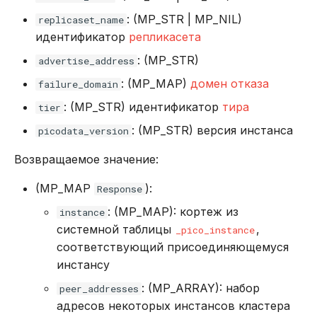
: (MP_STR | MP_NIL)
replicaset_name
идентификатор
репликасета
: (MP_STR)
advertise_address
: (MP_MAP)
домен отказа
failure_domain
: (MP_STR) идентификатор
тира
tier
: (MP_STR) версия инстанса
picodata_version
Возвращаемое значение:
(MP_MAP
):
Response
: (MP_MAP): кортеж из
instance
системной таблицы
,
_pico_instance
соответствующий присоединяющемуся
инстансу
: (MP_ARRAY): набор
peer_addresses
адресов некоторых инстансов кластера