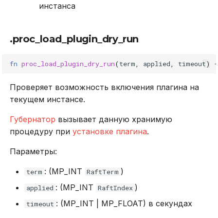
инстанса
.proc_load_plugin_dry_run
fn
proc_load_plugin_dry_run
(
term
,
applied
,
timeout
)
-
Проверяет возможность включения плагина на
текущем инстансе.
Губернатор
вызывает данную хранимую
процедуру при
установке плагина
.
Параметры:
: (MP_INT
)
term
RaftTerm
: (MP_INT
)
applied
RaftIndex
: (MP_INT | MP_FLOAT) в секундах
timeout