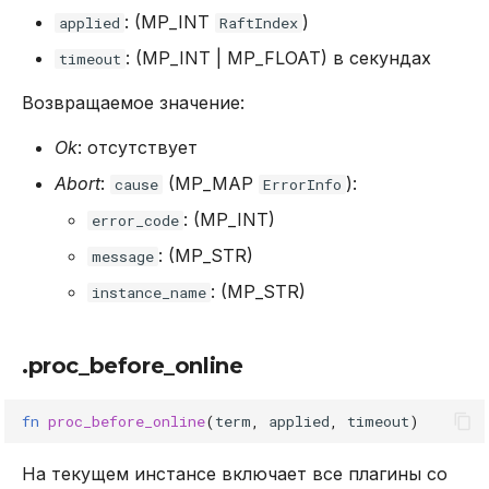
: (MP_INT
)
applied
RaftIndex
: (MP_INT | MP_FLOAT) в секундах
timeout
Возвращаемое значение:
Ok
: отсутствует
Abort
:
(MP_MAP
):
cause
ErrorInfo
: (MP_INT)
error_code
: (MP_STR)
message
: (MP_STR)
instance_name
.proc_before_online
fn
proc_before_online
(
term
,
applied
,
timeout
)
На текущем инстансе включает все плагины со