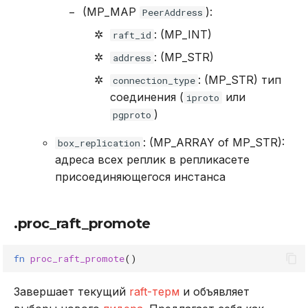
(MP_MAP
):
PeerAddress
: (MP_INT)
raft_id
: (MP_STR)
address
: (MP_STR) тип
connection_type
соединения (
или
iproto
)
pgproto
: (MP_ARRAY of MP_STR):
box_replication
адреса всех реплик в репликасете
присоединяющегося инстанса
.proc_raft_promote
fn
proc_raft_promote
()
Завершает текущий
raft-терм
и объявляет