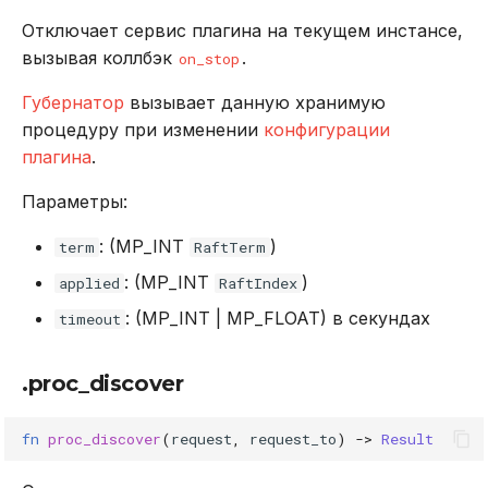
Отключает сервис плагина на текущем инстансе,
вызывая коллбэк
.
on_stop
Губернатор
вызывает данную хранимую
процедуру при изменении
конфигурации
плагина
.
Параметры:
: (MP_INT
)
term
RaftTerm
: (MP_INT
)
applied
RaftIndex
: (MP_INT | MP_FLOAT) в секундах
timeout
.proc_discover
fn
proc_discover
(
request
,
request_to
)
->
Result