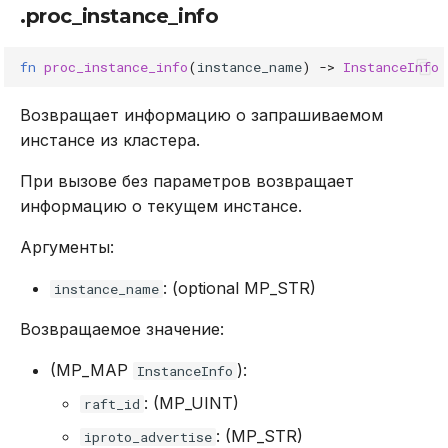
.proc_instance_info
fn
proc_instance_info
(
instance_name
)
->
InstanceInfo
Возвращает информацию о запрашиваемом
инстансе из кластера.
При вызове без параметров возвращает
информацию о текущем инстансе.
Аргументы:
: (optional MP_STR)
instance_name
Возвращаемое значение:
(MP_MAP
):
InstanceInfo
: (MP_UINT)
raft_id
: (MP_STR)
iproto_advertise