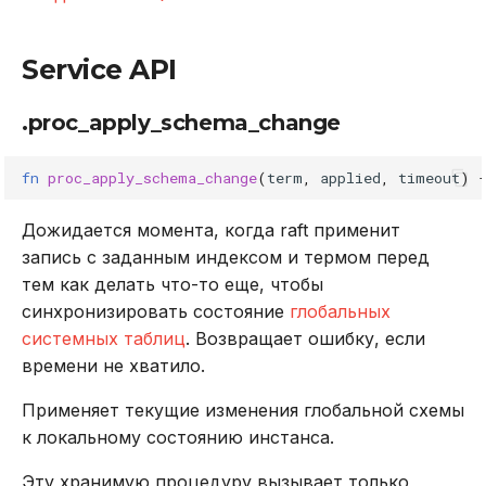
Service API
.proc_apply_schema_change
fn
proc_apply_schema_change
(
term
,
applied
,
timeout
)
Дожидается момента, когда raft применит
запись с заданным индексом и термом перед
тем как делать что-то еще, чтобы
синхронизировать состояние
глобальных
системных таблиц
. Возвращает ошибку, если
времени не хватило.
Применяет текущие изменения глобальной схемы
к локальному состоянию инстанса.
Эту хранимую процедуру вызывает только