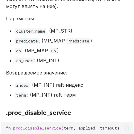
могут влиять на нее).
Параметры:
: (MP_STR)
cluster_name
: (MP_MAP
)
predicate
Predicate
: (MP_MAP
)
op
Op
: (MP_INT)
as_user
Возвращаемое значение:
: (MP_INT) raft-индекс
index
: (MP_INT) raft-терм
term
.proc_disable_service
fn
proc_disable_service
(
term
,
applied
,
timeout
)