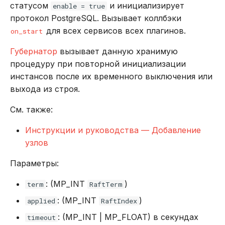
статусом
и инициализирует
enable = true
протокол PostgreSQL. Вызывает коллбэки
для всех сервисов всех плагинов.
on_start
Губернатор
вызывает данную хранимую
процедуру при повторной инициализации
инстансов после их временного выключения или
выхода из строя.
См. также:
Инструкции и руководства — Добавление
узлов
Параметры:
: (MP_INT
)
term
RaftTerm
: (MP_INT
)
applied
RaftIndex
: (MP_INT | MP_FLOAT) в секундах
timeout