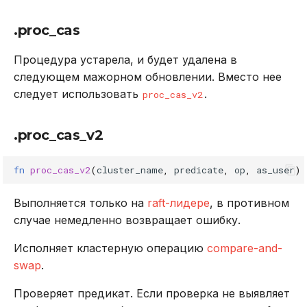
.proc_cas
Процедура устарела, и будет удалена в
следующем мажорном обновлении. Вместо нее
следует использовать
.
proc_cas_v2
.proc_cas_v2
fn
proc_cas_v2
(
cluster_name
,
predicate
,
op
,
as_user
)
Выполняется только на
raft-лидере
, в противном
случае немедленно возвращает ошибку.
Исполняет кластерную операцию
compare-and-
swap
.
Проверяет предикат. Если проверка не выявляет