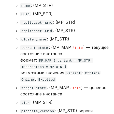
: (MP_STR)
name
: (MP_STR)
uuid
: (MP_STR)
replicaset_name
: (MP_STR)
replicaset_uuid
: (MP_STR)
cluster_name
: (MP_MAP
) — текущее
current_state
State
состояние инстанса
формат:
MP_MAP { variant = MP_STR,
incarnation = MP_UINT}
возможные значения
:
,
variant
Offline
,
Online
Expelled
: (MP_MAP
) — целевое
target_state
State
состояние инстанса
: (MP_STR)
tier
: (MP_STR) версия
picodata_version