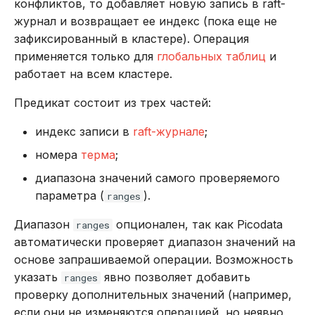
конфликтов, то добавляет новую запись в raft-
журнал и возвращает ее индекс (пока еще не
зафиксированный в кластере). Операция
применяется только для
глобальных таблиц
и
работает на всем кластере.
Предикат состоит из трех частей:
индекс записи в
raft-журнале
;
номера
терма
;
диапазона значений самого проверяемого
параметра (
).
ranges
Диапазон
опционален, так как Picodata
ranges
автоматически проверяет диапазон значений на
основе запрашиваемой операции. Возможность
указать
явно позволяет добавить
ranges
проверку дополнительных значений (например,
если они не изменяются операцией, но неявно