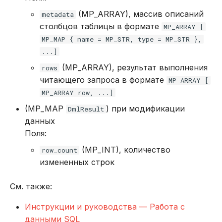
(MP_ARRAY), массив описаний
metadata
столбцов таблицы в формате
MP_ARRAY [
MP_MAP { name = MP_STR, type = MP_STR },
...]
(MP_ARRAY), результат выполнения
rows
читающего запроса в формате
MP_ARRAY [
MP_ARRAY row, ...]
(MP_MAP
) при модификации
DmlResult
данных
Поля:
(MP_INT), количество
row_count
измененных строк
См. также:
Инструкции и руководства — Работа с
данными SQL