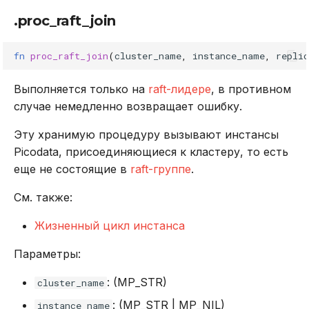
.proc_raft_join
fn
proc_raft_join
(
cluster_name
,
instance_name
,
repli
Выполняется только на
raft-лидере
, в противном
случае немедленно возвращает ошибку.
Эту хранимую процедуру вызывают инстансы
Picodata, присоединяющиеся к кластеру, то есть
еще не состоящие в
raft-группе
.
См. также:
Жизненный цикл инстанса
Параметры:
: (MP_STR)
cluster_name
: (MP_STR | MP_NIL)
instance_name