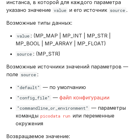
инстанса, в которой для каждого параметра
указано значение
и его источник
.
value
source
Возможные типы данных:
: (MP_MAP | MP_INT | MP_STR |
value
MP_BOOL | MP_ARRAY | MP_FLOAT)
: (MP_STR)
source
Возможные источники значений параметров —
поле
:
source
— по умолчанию
"default"
—
файл конфигурации
"config_file"
— параметры
"commandline_or_environment"
команды
или переменные
picodata run
окружения
Возвращаемое значение: