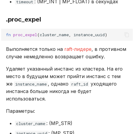
: (MP_INT | MP_FLOAT) в секундах
timeout
.proc_expel
fn
proc_expel
(
cluster_name
,
instance_uuid
)
Выполняется только на
raft-лидере
, в противном
случае немедленно возвращает ошибку.
Удаляет указанный инстанс из кластера. На его
место в будущем может прийти инстанс с тем
же
, однако
уходящего
instance_name
raft_id
инстанса больше никогда не будет
использоваться.
Параметры:
: (MP_STR)
cluster_name
: (MP_STR)
instance_uuid