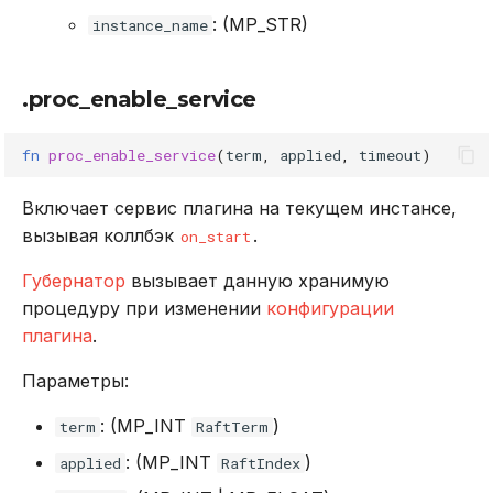
: (MP_STR)
instance_name
.proc_enable_service
fn
proc_enable_service
(
term
,
applied
,
timeout
)
Включает сервис плагина на текущем инстансе,
вызывая коллбэк
.
on_start
Губернатор
вызывает данную хранимую
процедуру при изменении
конфигурации
плагина
.
Параметры:
: (MP_INT
)
term
RaftTerm
: (MP_INT
)
applied
RaftIndex