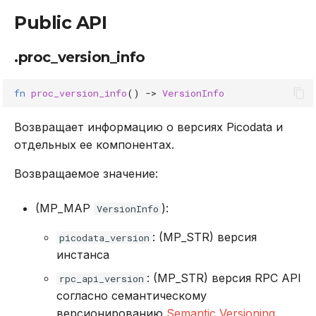
.proc_runtime_info_v2
Public API
.proc_sharding
.proc_version_info
.proc_sharding_bootstrap
fn
proc_version_info
()
->
VersionInfo
.proc_sql_execute
Возвращает информацию о версиях Picodata и
отдельных ее компонентах.
.proc_update_instance
Возвращаемое значение:
.proc_wait_bucket_count
(MP_MAP
):
VersionInfo
.proc_wait_index
: (MP_STR) версия
picodata_version
.proc_wait_vclock
инстанса
: (MP_STR) версия RPC API
rpc_api_version
согласно семантическому
версионированию
Semantic Versioning