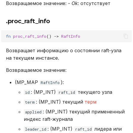
Возвращаемое значение: -
Ok
: отсутствует
.proc_raft_info
fn
proc_raft_info
()
->
RaftInfo
Возвращает информацию о состоянии raft-узла
на текущем инстансе.
Возвращаемое значение:
(MP_MAP
):
RaftInfo
: (MP_INT)
текущего узла
id
raft_id
: (MP_INT) текущий
терм
term
: (MP_INT) текущий примененный
applied
индекс raft-журнала
: (MP_INT)
лидера или
leader_id
raft_id