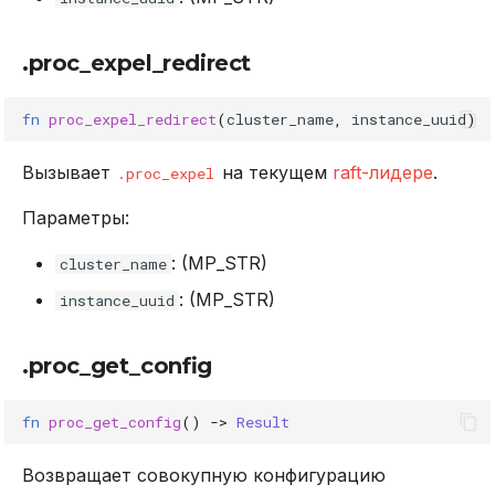
.proc_expel_redirect
fn
proc_expel_redirect
(
cluster_name
,
instance_uuid
)
Вызывает
на текущем
raft-лидере
.
.proc_expel
Параметры:
: (MP_STR)
cluster_name
: (MP_STR)
instance_uuid
.proc_get_config
fn
proc_get_config
()
->
Result
Возвращает совокупную конфигурацию