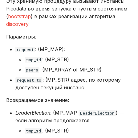
Эту хранимую процедуру вызывают инстансы
Picodata во время запуска с пустым состоянием
(
bootstrap
) в рамках реализации алгоритма
discovery
.
Параметры:
: (MP_MAP):
request
: (MP_STR)
tmp_id
: (MP_ARRAY of MP_STR)
peers
: (MP_STR) адрес, по которому
request_to
доступен текущий инстанс
Возвращаемое значение:
LeaderElection
: (MP_MAP
) —
LeaderElection
если алгоритм продолжается:
: (MP_STR)
tmp_id