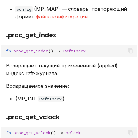
(MP_MAP) — словарь, повторяющий
config
формат
файла конфигурации
.proc_get_index
fn
proc_get_index
()
->
RaftIndex
Возвращает текущий примененный (applied)
индекс raft-журнала.
Возвращаемое значение:
(MP_INT
)
RaftIndex
.proc_get_vclock
fn
proc_get_vclock
()
->
Vclock