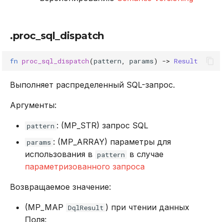
.proc_sql_dispatch
fn
proc_sql_dispatch
(
pattern
,
params
)
->
Result
Выполняет распределенный SQL-запрос.
Аргументы:
: (MP_STR) запрос SQL
pattern
: (MP_ARRAY) параметры для
params
использования в
в случае
pattern
параметризованного запроса
Возвращаемое значение:
(MP_MAP
) при чтении данных
DqlResult
Поля: