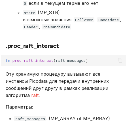
если в текущем терме его нет
0
(MP_STR)
state
возможные значения:
,
,
Follower
Candidate
,
Leader
PreCandidate
.proc_raft_interact
fn
proc_raft_interact
(
raft_messages
)
Эту хранимую процедуру вызывают все
инстансы Picodata для передачи внутренних
сообщений друг другу в рамках реализации
алгоритма
raft
.
Параметры:
: (MP_ARRAY of MP_ARRAY)
raft_messages