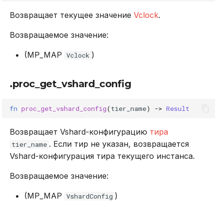
Возвращает текущее значение
Vclock
.
Возвращаемое значение:
(MP_MAP
)
Vclock
.proc_get_vshard_config
fn
proc_get_vshard_config
(
tier_name
)
->
Result
Возвращает Vshard-конфигурацию
тира
. Если тир не указан, возвращается
tier_name
Vshard-конфигурация тира текущего инстанса.
Возвращаемое значение:
(MP_MAP
)
VshardConfig