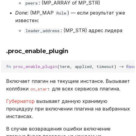
: (MP_ARRAY of MP_STR)
peers
Done
: (MP_MAP
) — если результат уже
Role
известен:
: (MP_STR) адрес лидера
leader_address
.proc_enable_plugin
fn
proc_enable_plugin
(
term
,
applied
,
timeout
)
->
Resu
Включает плагин на текущем инстансе. Вызывает
коллбэки
для всех сервисов плагина.
on_start
Губернатор
вызывает данную хранимую
процедуру при включении плагина на выбранных
инстансах.
В случае возвращения ошибки включение