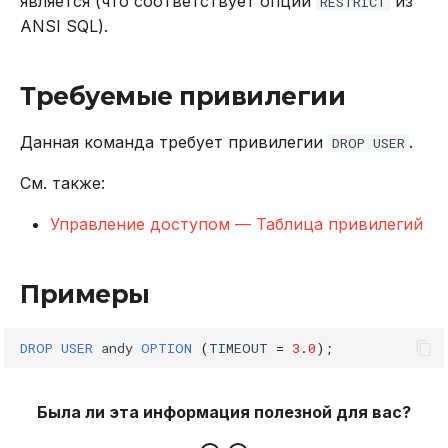
является (что соответствует опции
из
RESTRICT
ANSI SQL).
Использование журнала
аудита
Требуемые привилегии
Рекомендации по
сайзингу
Данная команда требует привилегии
.
DROP USER
См. также:
Настройка Systemd
Управление доступом — Таблица привилегий
Устранение неполадок
Примеры
DROP
USER
andy
OPTION
(
TIMEOUT
=
3
.
0
);
Была ли эта информация полезной для вас?