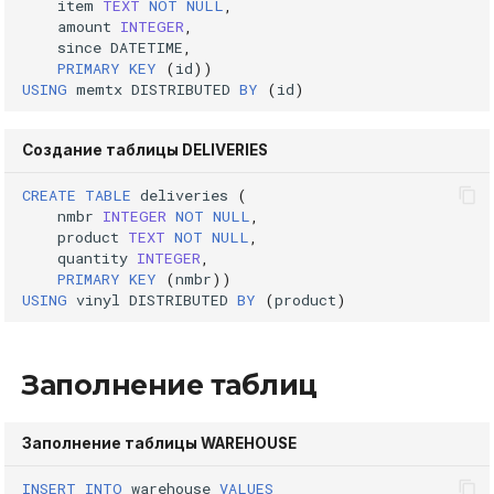
item
TEXT
NOT
NULL
,
REVOKE
amount
INTEGER
,
since
DATETIME
,
PRIMARY
KEY
(
id
))
SELECT
USING
memtx
DISTRIBUTED
BY
(
id
)
TRUNCATE TABLE
Создание таблицы DELIVERIES
UPDATE
CREATE
TABLE
deliveries
(
nmbr
INTEGER
NOT
NULL
,
VALUES
product
TEXT
NOT
NULL
,
quantity
INTEGER
,
PRIMARY
KEY
(
nmbr
))
USING
vinyl
DISTRIBUTED
BY
(
product
)
Заполнение таблиц
Заполнение таблицы WAREHOUSE
INSERT
INTO
warehouse
VALUES