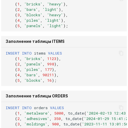
(
1
,
'bricks'
,
'heavy'
),
(
2
,
'bars'
,
'light'
),
(
3
,
'blocks'
,
'heavy'
),
(
4
,
'piles'
,
'light'
),
(
5
,
'panels'
,
'light'
);
Заполнение таблицы ITEMS
INSERT
INTO
items
VALUES
(
1
,
'bricks'
,
1123
),
(
2
,
'panels'
,
998
),
(
3
,
'piles'
,
177
),
(
4
,
'bars'
,
90211
),
(
5
,
'blocks'
,
16
);
Заполнение таблицы ORDERS
INSERT
INTO
orders
VALUES
(
1
,
'metalware'
,
5000
,
to_date
(
'2024-02-13 12:43
(
2
,
'adhesives'
,
350
,
to_date
(
'2024-01-29 15:41:2
(
3
,
'moldings'
,
900
,
to_date
(
'2023-11-11 13:01:5