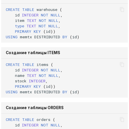
DROP INDEX
CREATE
TABLE
warehouse
(
Использование журнала
id
INTEGER
NOT
NULL
,
аудита
item
TEXT
NOT
NULL
,
DROP PLUGIN
type
TEXT
NOT
NULL
,
PRIMARY
KEY
(
id
))
Рекомендации по
DROP PROCEDURE
USING
memtx
DISTRIBUTED
BY
(
id
)
сайзингу
DROP ROLE
Создание таблицы ITEMS
Настройка Systemd
DROP TABLE
CREATE
TABLE
items
(
Устранение неполадок
id
INTEGER
NOT
NULL
,
name
TEXT
NOT
NULL
,
DROP USER
stock
INTEGER
,
PRIMARY
KEY
(
id
))
EXPLAIN
USING
memtx
DISTRIBUTED
BY
(
id
)
GRANT
Создание таблицы ORDERS
CREATE
TABLE
orders
(
INSERT
id
INTEGER
NOT
NULL
,