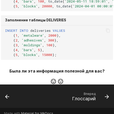
(
4
,
'bars'
,
100
,
to_date
(
'2024-05-11 18:59:01'
,
'
(
5
,
'blocks'
,
20000
,
to_date
(
'2024-04-01 00:00:01
Заполнение таблицы DELIVERIES
INSERT
INTO
deliveries
VALUES
(
1
,
'metalware'
,
2000
),
(
2
,
'adhesives'
,
300
),
(
3
,
'moldings'
,
100
),
(
4
,
'bars'
,
5
),
(
5
,
'blocks'
,
15000
);
Была ли эта информация полезной для вас?
Вперед
Глоссарий
Made with
Material for MkDocs