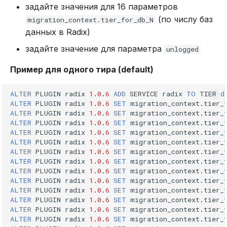
задайте значения для 16 параметров
pttl
(по числу баз
migration_context.tier_for_db_N
scan
данных в Radix)
задайте значение для параметра
unlogged
ttl
Пример для одного тира (default)
type
ALTER
PLUGIN
radix
1
.
0
.
6
ADD
SERVICE
radix
TO
TIER
d
ALTER
PLUGIN
radix
1
.
0
.
6
SET
migration_context
.
tier_
unlink
ALTER
PLUGIN
radix
1
.
0
.
6
SET
migration_context
.
tier_
ALTER
PLUGIN
radix
1
.
0
.
6
SET
migration_context
.
tier_
Хэш-команды
ALTER
PLUGIN
radix
1
.
0
.
6
SET
migration_context
.
tier_
ALTER
PLUGIN
radix
1
.
0
.
6
SET
migration_context
.
tier_
ALTER
PLUGIN
radix
1
.
0
.
6
SET
migration_context
.
tier_
hdel
ALTER
PLUGIN
radix
1
.
0
.
6
SET
migration_context
.
tier_
ALTER
PLUGIN
radix
1
.
0
.
6
SET
migration_context
.
tier_
hexists
ALTER
PLUGIN
radix
1
.
0
.
6
SET
migration_context
.
tier_
ALTER
PLUGIN
radix
1
.
0
.
6
SET
migration_context
.
tier_
ALTER
PLUGIN
radix
1
.
0
.
6
SET
migration_context
.
tier_
hget
ALTER
PLUGIN
radix
1
.
0
.
6
SET
migration_context
.
tier_
ALTER
PLUGIN
radix
1
.
0
.
6
SET
migration_context
.
tier_