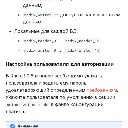
данным,
script exists
— доступ на запись ко всем
radix_writer
данным.
script flush
Локальные для каждой БД:
script load
…
radix_reader_0
radix_reader_15
…
Команды для
radix_writer_0
radix_writer_15
транзакций
Настройка пользователя для авторизации
discard
В Radix 1.0.6 и новее необходимо указать
пользователя и задать ему пароль,
exec
удовлетворяющий определённым
требованиям
.
Укажите пользователя по умолчанию в секции
multi
в файле конфигурации
authorization_mode
плагина.
unwatch
watch
Внимание!