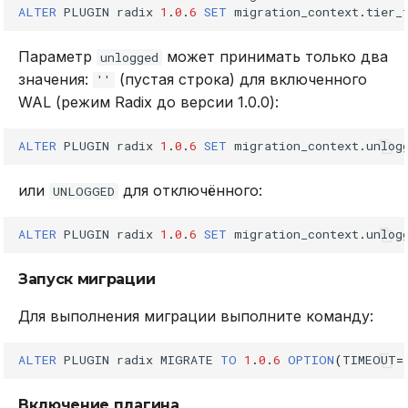
ALTER
PLUGIN
radix
1
.
0
.
6
SET
migration_context
.
tier_
sadd
Параметр
может принимать только два
unlogged
значения:
(пустая строка) для включенного
''
scard
WAL (режим Radix до версии 1.0.0):
sdiff
ALTER
PLUGIN
radix
1
.
0
.
6
SET
migration_context
.
unlog
sdiffstore
или
для отключённого:
UNLOGGED
sinter
ALTER
PLUGIN
radix
1
.
0
.
6
SET
migration_context
.
unlog
sintercard
Запуск миграции
sinterstore
Для выполнения миграции выполните команду:
sismember
ALTER
PLUGIN
radix
MIGRATE
TO
1
.
0
.
6
OPTION
(
TIMEOUT
=
smembers
Включение плагина