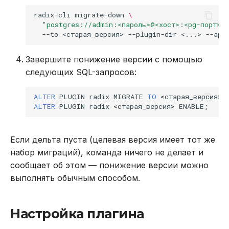
radix-cli
migrate-down
\
rpoplpush
"postgres://admin:<пароль>@<хост>:<pg-порт>/p
--to
<старая_версия>
--plugin-dir
<...>
rpush
Завершите понижение версии с помощью
rpushx
следующих SQL-запросов:
Команды управления
ALTER
PLUGIN
radix
MIGRATE
TO
<
старая
_версия
>
;
ALTER
PLUGIN
radix
<
старая
_версия
>
ENABLE
;
подпиской (Pub/Sub)
psubscribe
Если дельта пуста (целевая версия имеет тот же
набор миграций), команда ничего не делает и
publish
сообщает об этом — понижение версии можно
выполнять обычным способом.
pubsub channels
pubsub numpat
Настройка плагина