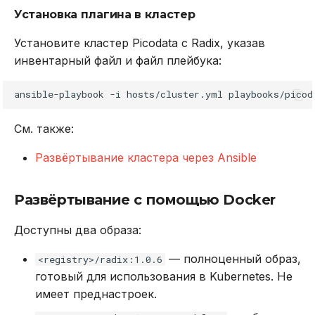
Установка плагина в кластер
max_defer_actions_per_iteration
Установите кластер Picodata с Radix, указав
authorization_mode
инвентарный файл и файл плейбука:
eviction
ansible-playbook
-i
hosts/cluster.yml
policy
См. также:
max_samples
Развёртывание кластера через Ansible
lfu_decay_time
Развёртывание с помощью Docker
lfu_log_factor
Доступны два образа:
watermark
— полноценный образ,
<registry>/radix:1.0.6
готовый для использования в Kubernetes. Не
tenacity
имеет преднастроек.