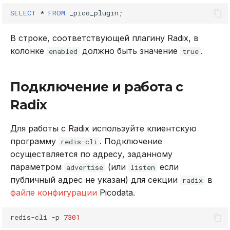
SELECT
*
FROM
_pico_plugin
;
bzmpop
В строке, соответствующей плагину Radix, в
bzpopmax
колонке
должно быть значение
.
enabled
true
bzpopmin
Подключение и работа с
zadd
Radix
zcard
Для работы с Radix используйте клиентскую
программу
. Подключение
redis-cli
zcount
осуществляется по адресу, заданному
параметром
(или
если
advertise
listen
zdiff
публичный адрес не указан) для секции
в
radix
файле конфигурации
Picodata.
zdiffstore
redis-cli
-p
7301
zincrby