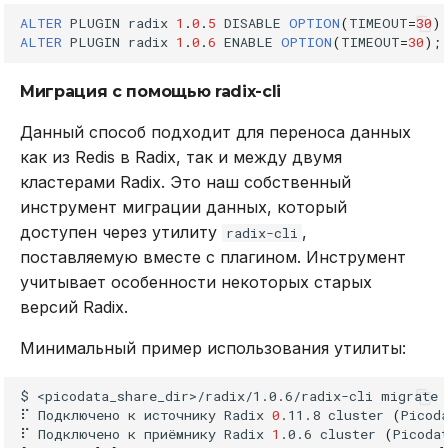
zrange
ALTER
PLUGIN
radix
1
.
0
.
5
DISABLE
OPTION
(
TIMEOUT
=
30
)
ALTER
PLUGIN
radix
1
.
0
.
6
ENABLE
OPTION
(
TIMEOUT
=
30
);
zrangebylex
Миграция с помощью radix-cli
zrangebyscore
Данный способ подходит для переноса данных
как из Redis в Radix, так и между двумя
zrangestore
кластерами Radix. Это наш собственный
инструмент миграции данных, который
zrank
доступен через утилиту
,
radix-cli
поставляемую вместе с плагином. Инструмент
zrem
учитывает особенности некоторых старых
версий Radix.
zremrangebylex
Минимальный пример использования утилиты:
zremrangebyrank
$
<picodata_share_dir>/radix/1.0.6/radix-cli
migrate
zremrangebyscore
⠏
Подключено
к
источнику
Radix
0
.11.8
cluster
(
Picod
⠏
Подключено
к
приёмнику
Radix
1
.0.6
cluster
(
Picoda