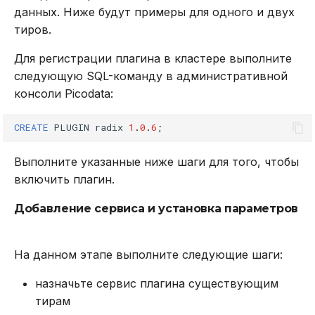
данных. Ниже будут примеры для одного и двух
exists
тиров.
expire
Для регистрации плагина в кластере выполните
следующую SQL-команду в административной
expireat
консоли Picodata:
expiretime
CREATE
PLUGIN
radix
1
.
0
.
6
;
keys
Выполните указанные ниже шаги для того, чтобы
включить плагин.
persist
Добавление сервиса и установка параметров
pexpire
На данном этапе выполните следующие шаги:
pexpireat
назначьте сервис плагина существующим
pexpiretime
тирам