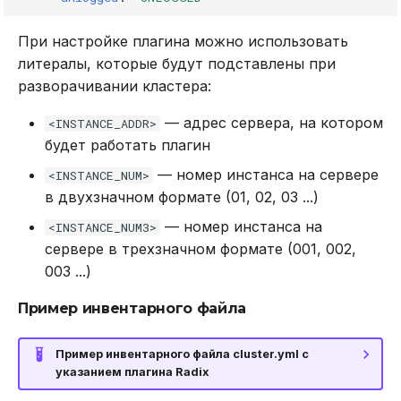
max_output_buffer_size
При настройке плагина можно использовать
литералы, которые будут подставлены при
redis_compatibility
разворачивании кластера:
enabled_deprecated_commands
— адрес сервера, на котором
<INSTANCE_ADDR>
будет работать плагин
enforce_one_slot_transactions
— номер инстанса на сервере
<INSTANCE_NUM>
в двухзначном формате (01, 02, 03 ...)
push_result_includes_popped_items
— номер инстанса на
<INSTANCE_NUM3>
disable_scatter_gather
сервере в трехзначном формате (001, 002,
003 ...)
include_radix_section_in_info_by_default
Пример инвентарного файла
cluster_mode
Пример инвентарного файла cluster.yml с
указанием плагина Radix
sentinel_enabled