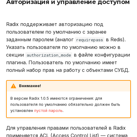
Авторизация и управление доступом
psetex
Radix поддерживает авторизацию под
set
пользователем по умолчанию с заранее
заданным паролем (аналог
в Redis).
requirepass
setex
Указать пользователя по умолчанию можно в
секции
в файле конфигурации
authorization_mode
setnx
плагина. Пользователь по умолчанию имеет
полный набор прав на работу с объектами СУБД.
strlen
Внимание!
Команды для получения
информации о Sentinel
В версии Radix 1.0.5 имеются ограничения: для
пользователя по умолчанию обязательно должен быть
sentinel get-master-
установлен
пустой пароль
.
addr-by-name
Для управления правами пользователей в Radix
sentinel master
применяется ACL (Access Control List) — система