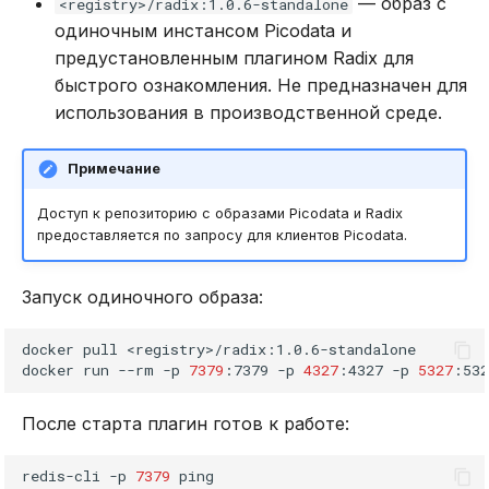
— образ с
<registry>/radix:1.0.6-standalone
latency_monitor_threshold_ms
одиночным инстансом Picodata и
предустановленным плагином Radix для
slowlog_log_slower_than_us
быстрого ознакомления. Не предназначен для
использования в производственной среде.
slowlog_max_len
Примечание
debug
Доступ к репозиторию с образами Picodata и Radix
pico_commands_enabled
предоставляется по запросу для клиентов Picodata.
Поддерживаемые
Запуск одиночного образа:
команды
docker
pull
<registry>/radix:1.0.6-standalone

Управление доступом
docker
run
--rm
-p
7379
:7379
-p
4327
:4327
-p
5327
:532
Категории ACL
После старта плагин готов к работе:
acl cat
redis-cli
-p
7379