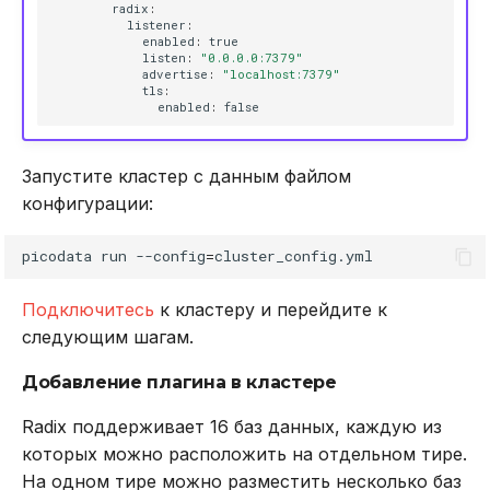
radix
:
listener
:
client setname
enabled
:
true
listen
:
"0.0.0.0:7379"
advertise
:
"localhost:7379"
client unblock
tls
:
enabled
:
false
client unpause
Запустите кластер с данным файлом
hello
конфигурации:
reset
picodata
run
--config
=
select
Подключитесь
к кластеру и перейдите к
следующим шагам.
Общие команды
Добавление плагина в кластере
dbsize
Radix поддерживает 16 баз данных, каждую из
которых можно расположить на отдельном тире.
del
На одном тире можно разместить несколько баз