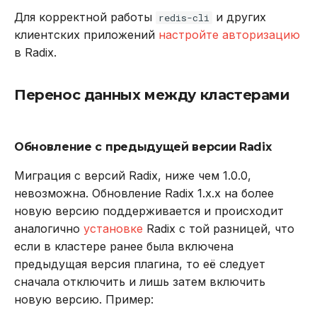
Для корректной работы
и других
redis-cli
zinter
клиентских приложений
настройте авторизацию
в Radix.
zintercard
zinterstore
Перенос данных между кластерами
zlexcount
Обновление с предыдущей версии Radix
zmpop
Миграция с версий Radix, ниже чем 1.0.0,
zmscore
невозможна. Обновление Radix 1.x.x на более
новую версию поддерживается и происходит
zpopmax
аналогично
установке
Radix с той разницей, что
если в кластере ранее была включена
zpopmin
предыдущая версия плагина, то её следует
сначала отключить и лишь затем включить
zrandmember
новую версию. Пример: