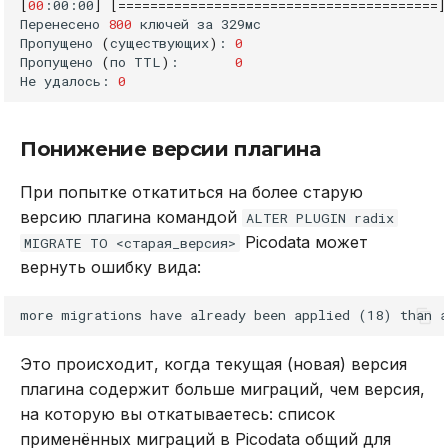
[
00
:00:00
]
[========================================]
zrevrange
Перенесено
800
ключей
за
329мс

Пропущено
(
существующих
)
:
0
zrevrangebylex
Пропущено
(
по
TTL
)
:
0
Не
удалось:
0
zrevrangebyscore
Понижение версии плагина
zrevrank
При попытке откатиться на более старую
zscan
версию плагина командой
ALTER PLUGIN radix
Picodata может
MIGRATE TO <старая_версия>
zscore
вернуть ошибку вида:
zunion
zunionstore
Это происходит, когда текущая (новая) версия
плагина содержит больше миграций, чем версия,
Команды для списков
на которую вы откатываетесь: список
применённых миграций в Picodata общий для