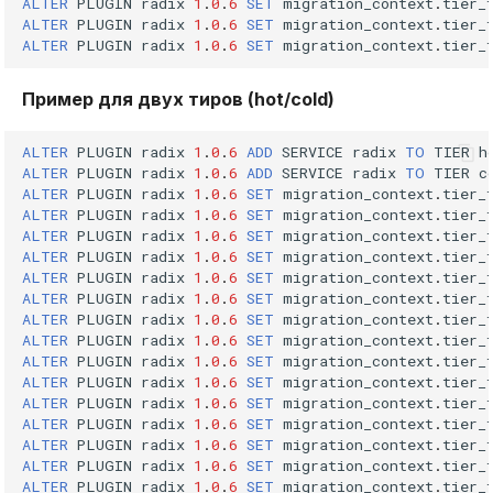
ALTER
PLUGIN
radix
1
.
0
.
6
SET
migration_context
.
tier_
hgetall
ALTER
PLUGIN
radix
1
.
0
.
6
SET
migration_context
.
tier_
ALTER
PLUGIN
radix
1
.
0
.
6
SET
migration_context
.
tier_
hincrby
Пример для двух тиров (hot/cold)
hkeys
ALTER
PLUGIN
radix
1
.
0
.
6
ADD
SERVICE
radix
TO
TIER
h
hlen
ALTER
PLUGIN
radix
1
.
0
.
6
ADD
SERVICE
radix
TO
TIER
c
ALTER
PLUGIN
radix
1
.
0
.
6
SET
migration_context
.
tier_
ALTER
PLUGIN
radix
1
.
0
.
6
SET
migration_context
.
tier_
hmget
ALTER
PLUGIN
radix
1
.
0
.
6
SET
migration_context
.
tier_
ALTER
PLUGIN
radix
1
.
0
.
6
SET
migration_context
.
tier_
hmset
ALTER
PLUGIN
radix
1
.
0
.
6
SET
migration_context
.
tier_
ALTER
PLUGIN
radix
1
.
0
.
6
SET
migration_context
.
tier_
ALTER
PLUGIN
radix
1
.
0
.
6
SET
migration_context
.
tier_
hscan
ALTER
PLUGIN
radix
1
.
0
.
6
SET
migration_context
.
tier_
ALTER
PLUGIN
radix
1
.
0
.
6
SET
migration_context
.
tier_
ALTER
PLUGIN
radix
1
.
0
.
6
SET
migration_context
.
tier_
hset
ALTER
PLUGIN
radix
1
.
0
.
6
SET
migration_context
.
tier_
ALTER
PLUGIN
radix
1
.
0
.
6
SET
migration_context
.
tier_
hvals
ALTER
PLUGIN
radix
1
.
0
.
6
SET
migration_context
.
tier_
ALTER
PLUGIN
radix
1
.
0
.
6
SET
migration_context
.
tier_
ALTER
PLUGIN
radix
1
.
0
.
6
SET
migration_context
.
tier_
Команды для множеств