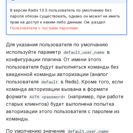
В версии Radix 1.0.5 пользователь по умолчанию без
Команды управления и
пароля обязан существовать, однако он может не иметь
диагностики
прав на доступ к каким-либо данным. См. раздел
Пользователи с пустыми паролями
.
flushall
Для указания пользователя по умолчанию
flushdb
используйте параметр
в
default_user_name
конфигурации плагина. От имени этого
info
пользователя будут выполняться команды без
введенной команды авторизации (аналог
latency graph
пользователя
в Redis). Кроме того, если
default
команда авторизации вызвана в формате
latency help
формате
(например, при работе
AUTH <password>
старых клиентов) будет выполнена попытка
latency histogram
авторизации этого пользователя с паролем из
команды.
latency history
По умолчанию значение
default_user_name