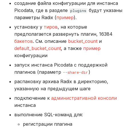
создание файла конфигурации для инстанса
Управление кластером
Picodata, где в разделе
будут указаны
plugins
параметры Radix (
пример
).
cluster getkeysinslot
установку у
тиров
, на которые
предполагается развернуть плагин, 16384
cluster info
бакетов
. См. описание
bucket_count
и
default_bucket_count
, а также
пример
cluster keyslot
конфигурации
cluster myid
запуск инстанса Picodata с поддержкой
плагинов (параметр
)
--share-dir
cluster myshardid
распаковку архива Radix в директорию,
указанную на предыдущем шаге
cluster nodes
подключение к
административной консоли
cluster replicas
инстанса
выполнение SQL-команд для:
cluster shards
регистрации плагина