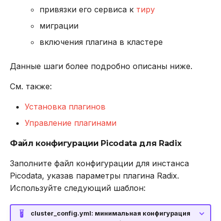
cluster slots
привязки его сервиса к
тиру
миграции
echo
включения плагина в кластере
ping
Данные шаги более подробно описаны ниже.
quit
См. также:
readonly
Установка плагинов
Управление плагинами
Управление
соединениями
Файл конфигурации Picodata для Radix
Заполните файл конфигурации для инстанса
auth
Picodata, указав параметры плагина Radix.
Используйте следующий шаблон:
client getname
client help
cluster_config.yml: минимальная конфигурация