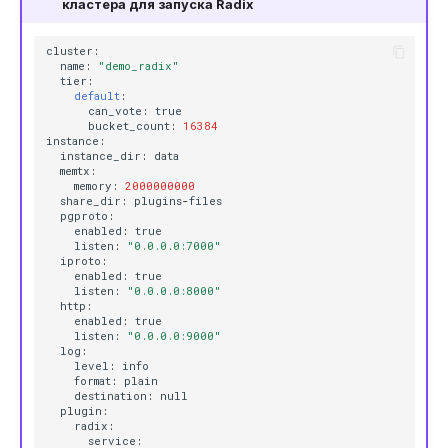
кластера для запуска Radix
client id
cluster
:
name
:
"demo_radix"
client info
tier
:
default
:
can_vote
:
true
bucket_count
:
16384
client kill
instance
:
instance_dir
:
data
memtx
:
client list
memory
:
2000000000
share_dir
:
plugins
-
files
pgproto
:
client no-evict
enabled
:
true
listen
:
"0.0.0.0:7000"
iproto
:
client no-touch
enabled
:
true
listen
:
"0.0.0.0:8000"
http
:
enabled
:
true
client pause
listen
:
"0.0.0.0:9000"
log
:
level
:
info
client reply
format
:
plain
destination
:
null
plugin
:
client setinfo
radix
:
service
: