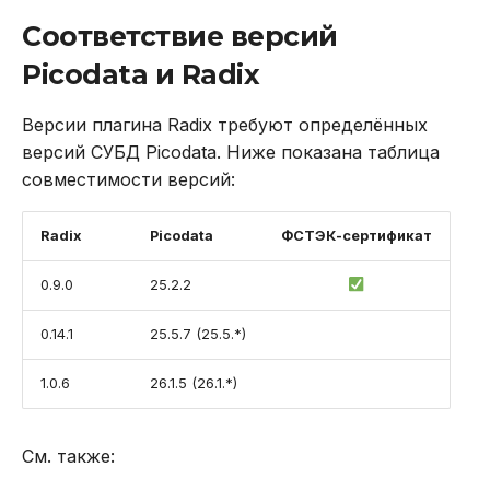
DROP INDEX
Соответствие версий
Использование журнала
Добавление сервиса и
Picodata и Radix
аудита
установка
DROP PLUGIN
параметров
Версии плагина Radix требуют определённых
Рекомендации по
DROP PROCEDURE
версий СУБД Picodata. Ниже показана таблица
сайзингу
Запуск миграции
совместимости версий:
DROP ROLE
Настройка Systemd
Включение плагина
Radix
Picodata
ФСТЭК-сертификат
DROP TABLE
Устранение неполадок
Подключение и работа с
0.9.0
25.2.2
Radix
DROP USER
0.14.1
25.5.7 (25.5.*)
Перенос данных между
EXPLAIN
кластерами
1.0.6
26.1.5 (26.1.*)
GRANT
Обновление с
предыдущей версии
INSERT
См. также:
Radix