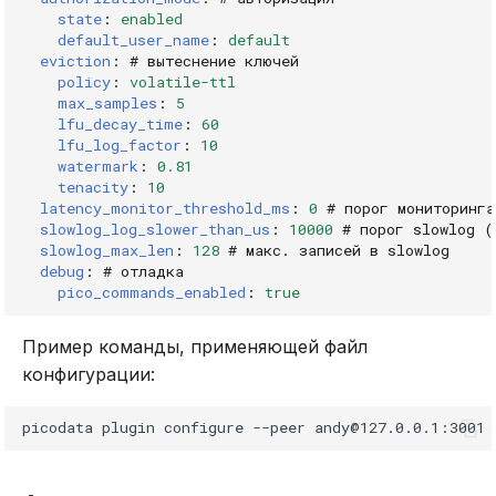
Команды для строк
state
:
enabled
default_user_name
:
default
append
eviction
:
# вытеснение ключей
policy
:
volatile-ttl
max_samples
:
5
get
lfu_decay_time
:
60
lfu_log_factor
:
10
getdel
watermark
:
0.81
tenacity
:
10
latency_monitor_threshold_ms
:
0
# порог мониторинг
getrange
slowlog_log_slower_than_us
:
10000
# порог slowlog (
slowlog_max_len
:
128
# макс. записей в slowlog
incr
debug
:
# отладка
pico_commands_enabled
:
true
incrby
Пример команды, применяющей файл
конфигурации:
incrbyfloat
picodata
plugin
configure
--peer
andy@127.0.0.1:3001
mget
mset