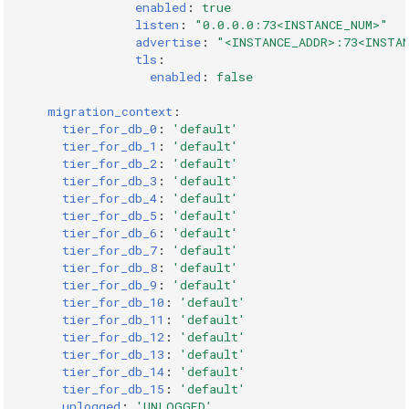
enabled
:
true
Использование LDAP
listen
:
"0.0.0.0:73<INSTANCE_NUM>"
advertise
:
"<INSTANCE_ADDR>:73<INSTA
Использование
tls
:
enabled
:
false
Argus для
синхронизации
migration_context
:
пользователей
tier_for_db_0
:
'default'
tier_for_db_1
:
'default'
tier_for_db_2
:
'default'
Настройка адресов и
tier_for_db_3
:
'default'
TLS
tier_for_db_4
:
'default'
tier_for_db_5
:
'default'
Описание конфигурации
tier_for_db_6
:
'default'
tier_for_db_7
:
'default'
Radix
tier_for_db_8
:
'default'
tier_for_db_9
:
'default'
clients
tier_for_db_10
:
'default'
tier_for_db_11
:
'default'
tier_for_db_12
:
'default'
max_clients
tier_for_db_13
:
'default'
tier_for_db_14
:
'default'
max_input_buffer_size
tier_for_db_15
:
'default'
unlogged
:
'UNLOGGED'