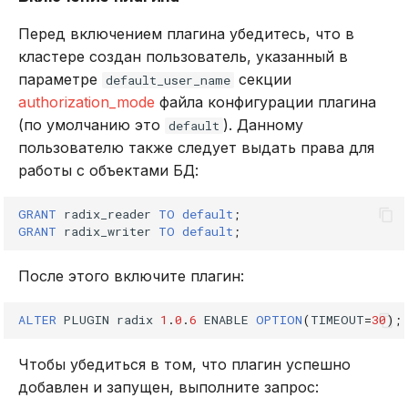
Перед включением плагина убедитесь, что в
smove
кластере создан пользователь, указанный в
параметре
секции
default_user_name
spop
authorization_mode
файла конфигурации плагина
(по умолчанию это
). Данному
default
srandmember
пользователю также следует выдать права для
работы с объектами БД:
srem
GRANT
radix_reader
TO
default
;
sscan
GRANT
radix_writer
TO
default
;
sunion
После этого включите плагин:
sunionstore
ALTER
PLUGIN
radix
1
.
0
.
6
ENABLE
OPTION
(
TIMEOUT
=
30
);
Команды для
Чтобы убедиться в том, что плагин успешно
сортированных
добавлен и запущен, выполните запрос:
множеств