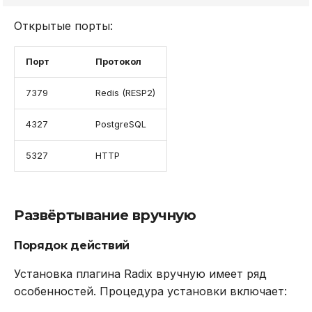
acl dryrun
Открытые порты:
acl getuser
Порт
Протокол
acl list
7379
Redis (RESP2)
acl load
4327
PostgreSQL
5327
HTTP
acl log
acl save
Развёртывание вручную
acl setuser
Порядок действий
acl users
Установка плагина Radix вручную имеет ряд
особенностей. Процедура установки включает:
acl whoami