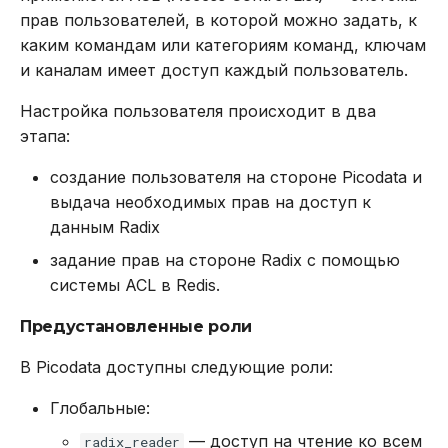
прав пользователей, в которой можно задать, к
sentinel masters
каким командам или категориям команд, ключам
и каналам имеет доступ каждый пользователь.
sentinel myid
Настройка пользователя происходит в два
sentinel replicas
этапа:
создание пользователя на стороне Picodata и
sentinel sentinels
выдача необходимых прав на доступ к
данным Radix
Команды для скриптов
задание прав на стороне Radix с помощью
eval
системы ACL в Redis.
Предустановленные роли
evalro
В Picodata доступны следующие роли:
evalsha
Глобальные:
evalsharo
— доступ на чтение ко всем
radix_reader