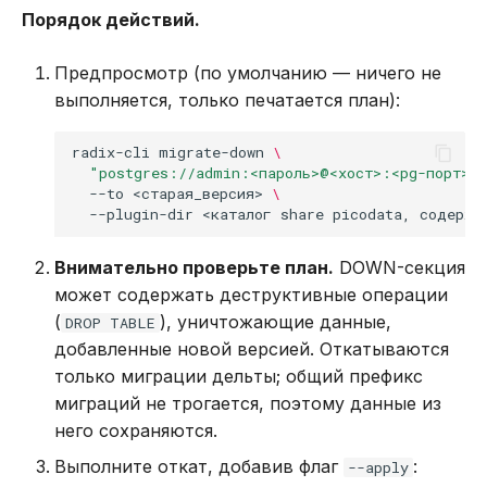
Порядок действий.
lpop
Предпросмотр (по умолчанию — ничего не
выполняется, только печатается план):
lpos
radix-cli
migrate-down
\
lpush
"postgres://admin:<пароль>@<хост>:<pg-порт>/p
--to
<старая_версия>
\
lpushx
--plugin-dir
<каталог
share
picodata,
содержа
lrange
Внимательно проверьте план.
DOWN-секция
может содержать деструктивные операции
lrem
(
), уничтожающие данные,
DROP TABLE
добавленные новой версией. Откатываются
lset
только миграции дельты; общий префикс
миграций не трогается, поэтому данные из
ltrim
него сохраняются.
Выполните откат, добавив флаг
:
--apply
rpop