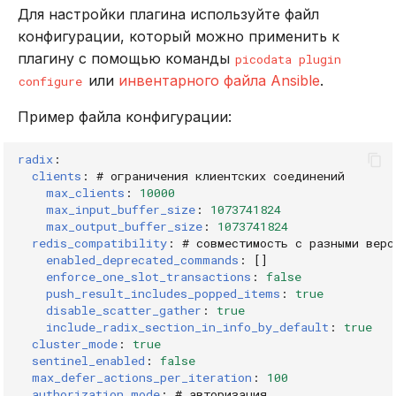
pubsub numsub
Для настройки плагина используйте файл
конфигурации, который можно применить к
pubsub shardchannels
плагину с помощью команды
picodata plugin
или
инвентарного файла Ansible
.
configure
pubsub shardnumsub
Пример файла конфигурации:
punsubscribe
radix
:
clients
:
# ограничения клиентских соединений
spublish
max_clients
:
10000
max_input_buffer_size
:
1073741824
ssubscribe
max_output_buffer_size
:
1073741824
redis_compatibility
:
# совместимость с разными верс
enabled_deprecated_commands
:
[]
subscribe
enforce_one_slot_transactions
:
false
push_result_includes_popped_items
:
true
sunsubscribe
disable_scatter_gather
:
true
include_radix_section_in_info_by_default
:
true
cluster_mode
:
true
unsubscribe
sentinel_enabled
:
false
max_defer_actions_per_iteration
:
100
authorization_mode
:
# авторизация