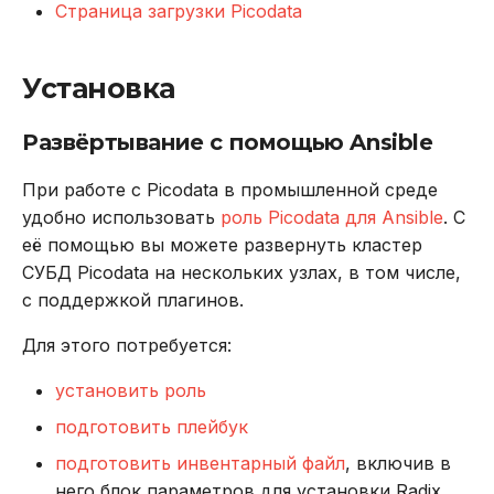
Страница загрузки Picodata
REVOKE
Миграция с помощью
radix-cli
SELECT
Установка
Понижение версии
TRUNCATE TABLE
Развёртывание с помощью Ansible
плагина
UPDATE
При работе с Picodata в промышленной среде
Настройка плагина
удобно использовать
роль Picodata для Ansible
. С
VALUES
её помощью вы можете развернуть кластер
Авторизация и
СУБД Picodata на нескольких узлах, в том числе,
управление доступом
с поддержкой плагинов.
Предустановленные
Для этого потребуется:
роли
установить роль
Настройка
подготовить плейбук
пользователя для
подготовить инвентарный файл
, включив в
авторизации
него блок параметров для установки Radix