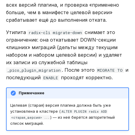
blmove
всех версий плагина, и проверка «применено
больше, чем в манифесте целевой версии»
blmpop
срабатывает ещё до выполнения отката.
blpop
Утилита
снимает это
radix-cli migrate-down
ограничение: она откатывает DOWN-секции
brpoplpush
«лишних» миграций (дельты между текущим
набором и набором целевой версии) и удаляет
brpop
их записи из служебной таблицы
. После этого
и
_pico_plugin_migration
MIGRATE TO
lindex
последующий
проходят корректно.
ENABLE
linsert
Примечание
llen
Целевая (старая) версия плагина должна быть уже
установлена в кластере (
ALTER PLUGIN radix ADD
) — из неё берётся авторитетный
<старая_версия> ...
lmove
список миграций.
lmpop