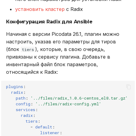
Пользователи с
установить кластер
с Radix
пустыми паролями
Конфигурация Radix для Ansible
Разделение доступов
Начиная с версии Picodata 26.1, плагин можно
по БД
настроить, указав его параметры для тиров
(блок
), которые, в свою очередь,
tiers
Примеры управления
привязаны к сервису плагина. Добавьте в
доступом
инвентарный файл блок параметров,
относящийся к Radix:
Выдача прав
пользователю в
plugins
:
Radix
radix
:
path
:
'../files/radix_1.0.6-centos_el8.tar.gz'
Изменение
config
:
'../files/radix-config.yml'
services
:
конфигурации Radix
radix
:
через SQL-запросы в
tiers
:
Picodata
-
default
:
listener
: