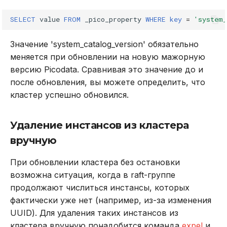
SELECT
value
FROM
_pico_property
WHERE
key
=
'system_
Значение 'system_catalog_version' обязательно
меняется при обновлении на новую мажорную
версию Picodata. Сравнивая это значение до и
после обновления, вы можете определить, что
кластер успешно обновился.
Удаление инстансов из кластера
вручную
При обновлении кластера без остановки
возможна ситуация, когда в raft-группе
продолжают числиться инстансы, которых
фактически уже нет (например, из-за изменения
UUID). Для удаления таких инстансов из
кластера вручную понадобится команда
expel
и