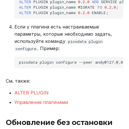
ALTER
PLUGIN
plugin_name
0
.
2
.
0
ADD
SERVICE
plug
ALTER
PLUGIN
plugin_name
MIGRATE
TO
0
.
2
.
0
;
ALTER
PLUGIN
plugin_name
0
.
2
.
0
ENABLE
;
Если у плагина есть настраиваемые
параметры, которые необходимо задать,
используйте команду
picodata plugin
. Пример:
configure
picodata
plugin
configure
--peer
andy@127.0.0.1
См. также:
ALTER PLUGIN
Управление плагинами
Обновление без остановки