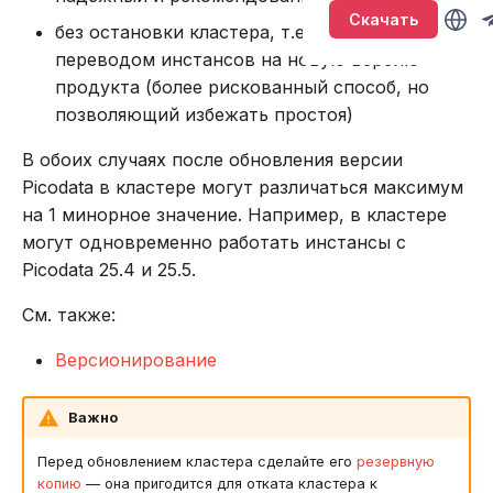
Версионирование
включение плагинов
Именование объектов
Sirin
т
Скачать
без остановки кластера, т.е. с поэтапным
Подключение и работа в
Описание системных
BACKUP
LOWER
а
консоли
Обновление без
таблиц
переводом инстансов на новую версию
Типы данных
Synapse
остановки кластера
продукта (более рискованный способ, но
CALL
SUBSTR
т
Подключение через
Интерфейс RPC API
Параметризованные
Ouroboros
позволяющий избежать простоя)
ь
DBeaver
Действия после
запросы
CREATE INDEX
SUBSTRING
В обоих случаях после обновления версии
обновления кластера
Файберы, потоки и
д
Picodata в кластере могут различаться максимум
Работа с данными SQL
многозадачность
Транзакции
CREATE PLUGIN
TRIM
на 1 минорное значение. Например, в кластере
л
Проверка
могут одновременно работать инстансы с
гетерогенности
Работа в веб-интерфейсе
Совместимость с ANSI
CREATE PROCEDURE
UPPER
я
Picodata 25.4 и 25.5.
кластера
п
Команды
CREATE ROLE
Агрегатные функции
См. также:
Проверка применения
о
нового набора
Использование
CREATE TABLE
Встроенные оконные
Версионирование
и
системных таблиц
функции
Функции и выражения
CREATE USER
с
Важно
Удаление инстансов из
Функции даты и време
к
кластера вручную
Перед обновлением кластера сделайте его
резервную
DELETE
копию
— она пригодится для отката кластера к
Системные функции
а