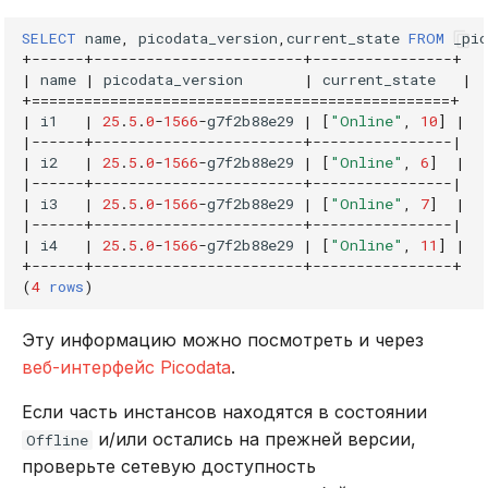
SELECT
name
,
picodata_version
,
current_state
FROM
_pic
+
------+------------------------+----------------+
|
name
|
picodata_version
|
current_state
|
+================================================+
|
i1
|
25
.
5
.
0
-
1566
-
g7f2b88e29
|
[
"Online"
,
10
]
|
|
------+------------------------+----------------|
|
i2
|
25
.
5
.
0
-
1566
-
g7f2b88e29
|
[
"Online"
,
6
]
|
|
------+------------------------+----------------|
|
i3
|
25
.
5
.
0
-
1566
-
g7f2b88e29
|
[
"Online"
,
7
]
|
|
------+------------------------+----------------|
|
i4
|
25
.
5
.
0
-
1566
-
g7f2b88e29
|
[
"Online"
,
11
]
|
+
------+------------------------+----------------+
(
4
rows
)
Эту информацию можно посмотреть и через
веб-интерфейс Picodata
.
Если часть инстансов находятся в состоянии
и/или остались на прежней версии,
Offline
проверьте сетевую доступность