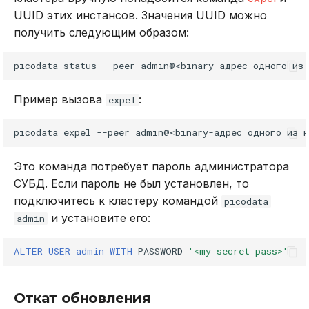
UUID этих инстансов. Значения UUID можно
получить следующим образом:
picodata
status
--peer
admin@<binary-адрес
одного
из
Пример вызова
:
expel
picodata
expel
--peer
admin@<binary-адрес
одного
из
н
Это команда потребует пароль администратора
СУБД. Если пароль не был установлен, то
подключитесь к кластеру командой
picodata
и установите его:
admin
ALTER
USER
admin
WITH
PASSWORD
'<my secret pass>'
Откат обновления