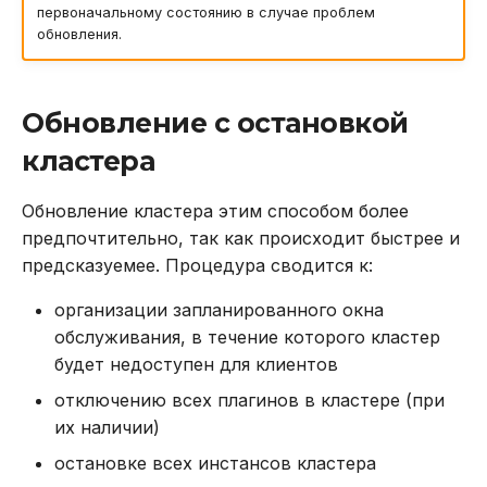
первоначальному состоянию в случае проблем
Откат обновления
DROP INDEX
обновления.
DROP PLUGIN
Обновление с остановкой
DROP PROCEDURE
кластера
DROP ROLE
Обновление кластера этим способом более
предпочтительно, так как происходит быстрее и
DROP TABLE
предсказуемее. Процедура сводится к:
DROP USER
организации запланированного окна
обслуживания, в течение которого кластер
EXPLAIN
будет недоступен для клиентов
GRANT
отключению всех плагинов в кластере (при
их наличии)
INSERT
остановке всех инстансов кластера