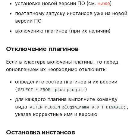
установке новой версии ПО (см.
ниже
)
REVOKE
поэтапному запуску инстансов уже на новой
SELECT
версии ПО
включению плагинов (при их наличии)
TRUNCATE TABLE
Отключение плагинов
UPDATE
Если в кластере включены плагины, то перед
VALUES
обновлением их необходимо отключить:
определите состав плагинов и их версии
(
)
SELECT * FROM _pico_plugin;
для каждого плагина выполните команду
вида
,
ALTER PLUGIN plugin_name 0.0.1 DISABLE;
указав корректные имя и версию
Остановка инстансов