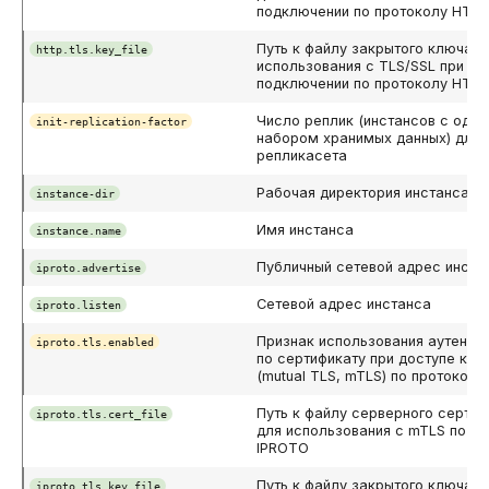
подключении по протоколу HTT
Путь к файлу закрытого ключа д
http.tls.key_file
использования с TLS/SSL при
подключении по протоколу HTT
Число реплик (инстансов с оди
init-replication-factor
набором хранимых данных) для
репликасета
Рабочая директория инстанса
instance-dir
Имя инстанса
instance.name
Публичный сетевой адрес инста
iproto.advertise
Сетевой адрес инстанса
iproto.listen
Признак использования аутенти
iproto.tls.enabled
по сертификату при доступе к и
(mutual TLS, mTLS) по протокол
Путь к файлу серверного сертиф
iproto.tls.cert_file
для использования с mTLS по п
IPROTO
Путь к файлу закрытого ключа д
iproto.tls.key_file