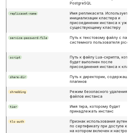
PostgreSQL
Имя репликасета. Используется
replicaset-name
инициализации кластера и
присоединении инстанса к уже
существующему кластеру
Путь к текстовому файлу с паро
service-password-file
системного пользователя pico_s
Путь к файлу Lua-скрипта, кото
script
будет выполнен после
присоединения инстанса к клас
Путь к директории, содержащей
share-dir
плагинов
Режим безопасного удаления р
shredding
файлов инстанса
Имя тира, которому будет
tier
принадлежать инстанс
Признак использования аутенти
tls-auth
по сертификату при доступе к ин
на котором включен и настроен