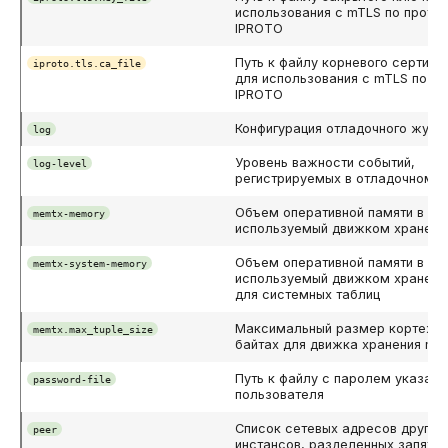
использования с mTLS по прото
IPROTO
Путь к файлу корневого сертифи
iproto.tls.ca_file
для использования с mTLS по п
IPROTO
Конфигурация отладочного журн
log
Уровень важности событий,
log-level
регистрируемых в отладочном 
Объем оперативной памяти в ба
memtx-memory
используемый движком хранени
Объем оперативной памяти в ба
memtx-system-memory
используемый движком хранени
для системных таблиц
Максимальный размер кортежа
memtx.max_tuple_size
байтах для движка хранения me
Путь к файлу с паролем указанн
password-file
пользователя
Список сетевых адресов других
peer
инстансов, разделенных запяты