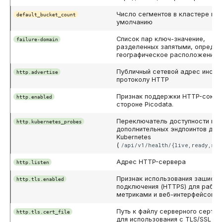
REVOKE
Число сегментов в кластере по
default_bucket_count
умолчанию
SELECT
Список пар ключ-значение,
failure-domain
разделенных запятыми, опреде
географическое расположение 
TRUNCATE TABLE
Публичный сетевой адрес инста
http.advertise
протоколу HTTP
UPDATE
Признак поддержки HTTP-сокет
http.enabled
стороне Picodata.
VALUES
Переключатель доступности на
http.kubernetes_probes
дополнительных эндпоинтов для
Kubernetes
(
/api/v1/health/{live,ready,sta
Адрес HTTP-сервера
http.listen
Признак использования зашифр
http.tls.enabled
подключения (HTTPS) для работ
метриками и веб-интерфейсом
Путь к файлу серверного сертиф
http.tls.cert_file
для использования с TLS/SSL пр