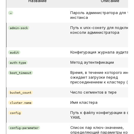
Название
Описание
DROP INDEX
Использование журнала
Пароль администратора для тек
—
инстанса
аудита
DROP PLUGIN
Путь к unix-сокету для подключе
admin-sock
консоли администратора
Рекомендации по
DROP PROCEDURE
сайзингу
DROP ROLE
Конфигурация журнала аудита
audit
Настройка Systemd
Метод аутентификации
auth-type
DROP TABLE
Устранение неполадок
Время, в течение которого инст
boot_timeout
ожидает загрузки перед
DROP USER
присоединением к кластеру (с)
Число сегментов в тире
bucket_count
EXPLAIN
Имя кластера
cluster.name
GRANT
Путь к файлу конфигурации в фо
config
YAML
INSERT
Список пар ключ-значение,
config-parameter
определяющий параметры конфи