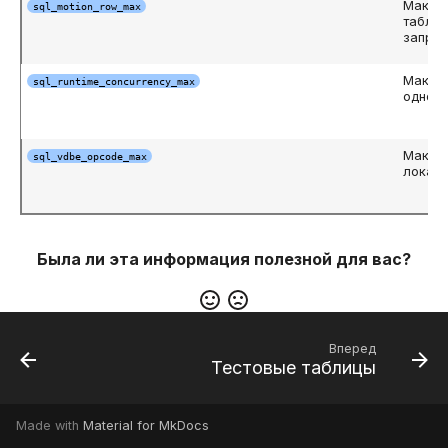
Максим
sql_motion_row_max
таблиц
запро
Максим
sql_runtime_concurrency_max
однов
Максим
sql_vdbe_opcode_max
локаль
Была ли эта информация полезной для вас?
Вперед
Тестовые таблицы
Made with
Material for MkDocs