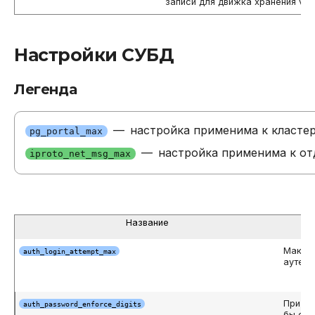
записи для движка хранения viny
Настройки СУБД
Легенда
—
настройка применима к класте
pg_portal_max
—
настройка применима к от
iproto_net_msg_max
Название
Макси
auth_login_attempt_max
аутент
Призна
auth_password_enforce_digits
бы одн