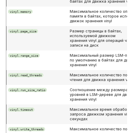
байтах для движка хранения viny
Максимальное количество опер
vinyl.memory
памяти в байтах, которое испол
движок хранения vinyl
Размер страницы в байтах,
vinyl.page_size
используемой движком
хранения vinyl для операций чтен
записи на диск
Максимальный размер LSM-под
vinyl.range_size
по умолчанию в байтах для дви
хранения vinyl
Максимальное количество пото
vinyl.read_threads
чтения для движка хранения viny
Соотношение между размерами
vinyl.run_size_ratio
уровней в LSM-дереве для движ
хранения vinyl
Максимальное время обработк
vinyl.timeout
запроса движком хранения vinyl
секундах
Максимальное количество пото
vinyl.write_threads