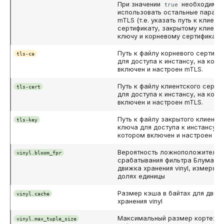
При значении
необходимо
true
использовать остальные парам
mTLS (т.е. указать путь к клиен
сертификату, закрытому клиент
ключу и корневому сертификату)
Путь к файлу корневого сертифи
tls-ca
для доступа к инстансу, на кот
включен и настроен mTLS.
Путь к файлу клиентского серти
tls-cert
для доступа к инстансу, на кот
включен и настроен mTLS.
Путь к файлу закрытого клиентс
tls-key
ключа для доступа к инстансу, 
котором включен и настроен mT
Вероятность ложноположительн
vinyl.bloom_fpr
срабатывания фильтра Блума д
движка хранения vinyl, измеряе
долях единицы
Размер кэша в байтах для движ
vinyl.cache
хранения vinyl
Максимальный размер кортежа
vinyl.max_tuple_size