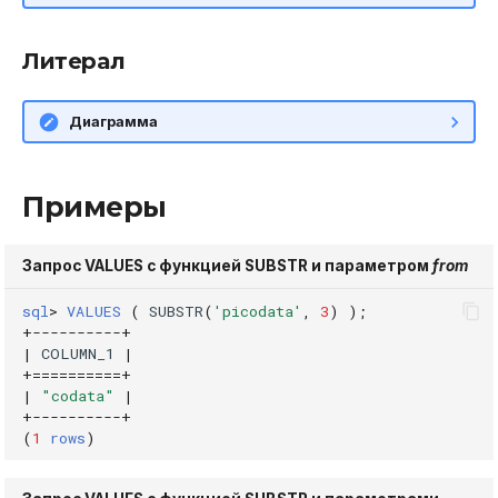
DROP INDEX
Использование журнала
Литерал
аудита
DROP PLUGIN
Диаграмма
Рекомендации по
DROP PROCEDURE
сайзингу
DROP ROLE
Примеры
Настройка Systemd
DROP TABLE
Устранение неполадок
Запрос VALUES с функцией SUBSTR и параметром
from
DROP USER
sql
>
VALUES
(
SUBSTR
(
'picodata'
,
3
)
);
+
----------+
EXPLAIN
|
COLUMN_1
|
+==========+
|
"codata"
|
GRANT
+
----------+
(
1
rows
)
INSERT