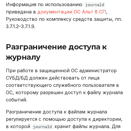
Информация по использованию
journald
DROP INDEX
приведена в
документации ОС Альт 8 СП
,
Использование журнала
Руководство по комплексу средств защиты, пп.
аудита
DROP PLUGIN
3.7.1.2–3.7.1.9.
Рекомендации по
DROP PROCEDURE
сайзингу
Разграничение доступа к
DROP ROLE
Настройка Systemd
журналу
DROP TABLE
Устранение неполадок
При работе в защищенной ОС администратор
СУБД/БД должен действовать от лица
DROP USER
соответствующего служебного пользователя в
ОС, которому разрешен доступ к файлу журнала
EXPLAIN
событий.
GRANT
Разграничение доступа к файлам журнала
регулируется с помощью доступа к директории,
INSERT
в которой
хранит файлы журнала. Для
journald