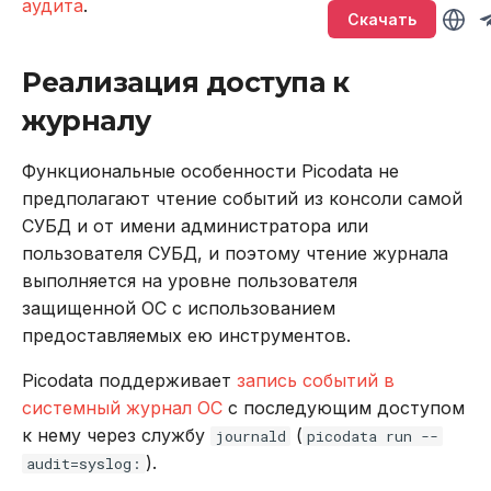
привилегиями
Версионирование
аудита
.
Именование объектов
Sirin
т
Скачать
Подключение и работа в
Описание системных
BACKUP
LOWER
а
Обновление кластера
консоли
таблиц
Типы данных
Synapse
Реализация доступа к
CALL
SUBSTR
т
Тестирование
Подключение через
Интерфейс RPC API
Параметризованные
Ouroboros
журналу
ь
производительности
DBeaver
запросы
CREATE INDEX
SUBSTRING
Файберы, потоки и
Функциональные особенности Picodata не
д
Резервное копирование
Работа с данными SQL
многозадачность
Транзакции
CREATE PLUGIN
TRIM
предполагают чтение событий из консоли самой
л
и восстановление
СУБД и от имени администратора или
Работа в веб-интерфейсе
Совместимость с ANSI
CREATE PROCEDURE
UPPER
пользователя СУБД, и поэтому чтение журнала
я
Управление доступом
выполняется на уровне пользователя
п
Команды
CREATE ROLE
Агрегатные функции
защищенной ОС с использованием
Аутентификация с
о
предоставляемых ею инструментов.
помощью LDAP
Использование
CREATE TABLE
Встроенные оконные
и
Picodata поддерживает
запись событий в
функции
Подключение к кластеру
системный журнал ОС
с последующим доступом
Функции и выражения
CREATE USER
с
в Oracle Weblogic
к нему через службу
(
Функции даты и време
journald
picodata run --
к
).
DELETE
audit=syslog:
Безопасность кластера
Системные функции
а