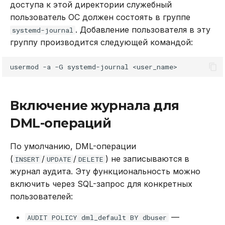
доступа к этой директории служебный
REVOKE
пользователь ОС должен состоять в группе
. Добавление пользователя в эту
systemd-journal
SELECT
группу производится следующей командой:
TRUNCATE TABLE
usermod
-a
-G
systemd-journal
UPDATE
Включение журнала для
VALUES
DML-операций
По умолчанию, DML-операции
(
/
/
) не записываются в
INSERT
UPDATE
DELETE
журнал аудита. Эту функциональность можно
включить через SQL-запрос для конкретных
пользователей:
—
AUDIT POLICY dml_default BY dbuser