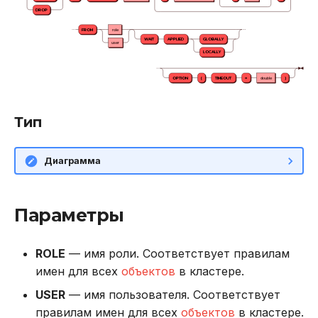
DROP
Использование журнала
FROM
role
WAIT
APPLIED
GLOBALLY
user
аудита
LOCALLY
OPTION
(
TIMEOUT
=
double
)
Рекомендации по
сайзингу
Тип
Настройка Systemd
Диаграмма
Устранение неполадок
Параметры
ROLE
— имя роли. Соответствует правилам
имен для всех
объектов
в кластере.
USER
— имя пользователя. Соответствует
правилам имен для всех
объектов
в кластере.