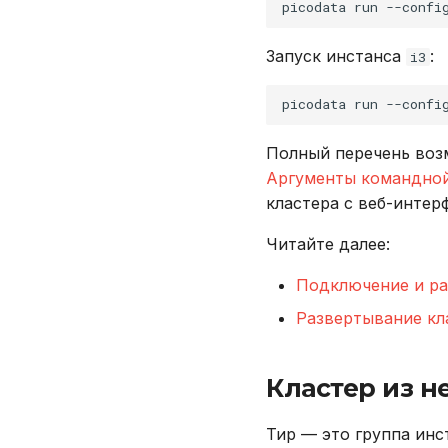
picodata
run
--confi
Запуск инстанса
:
i3
picodata
run
--confi
Полный перечень воз
Аргументы командной
кластера с веб-инте
Читайте далее:
Подключение и ра
Развертывание кла
Кластер из н
Тир — это группа ин