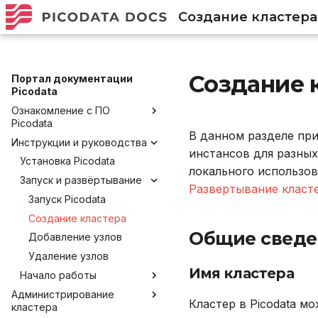
Создание кластера
Создание 
Портал документации
Picodata
Ознакомление с ПО
Picodata
В данном разделе при
Инструкции и руководства
Общее описание продукта
инстансов для разны
Преимущества Picodata
Установка Picodata
локального использов
Глоссарий
Запуск и развёртывание
Развертывание класте
Обратная связь и
Запуск Picodata
получение помощи
Создание кластера
Лицензирование
Общие сведе
Добавление узлов
Политика версионирования
Удаление узлов
Имя кластера
Начало работы
Администрирование
Подключение и работа в
Кластер в Picodata 
кластера
консоли