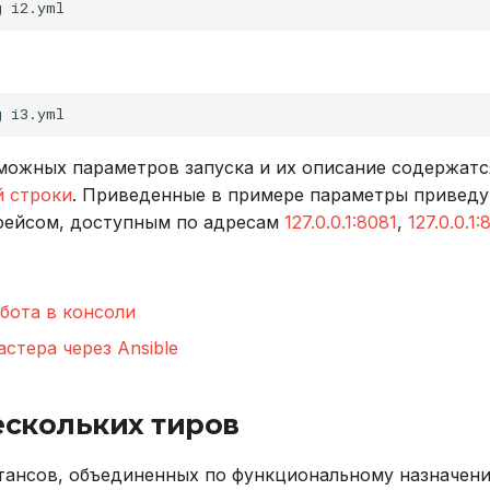
g
g
можных параметров запуска и их описание содержатс
 строки
. Приведенные в примере параметры приведу
рфейсом, доступным по адресам
127.0.0.1:8081
,
127.0.0.1:
бота в консоли
стера через Ansible
ескольких тиров
стансов, объединенных по функциональному назначен