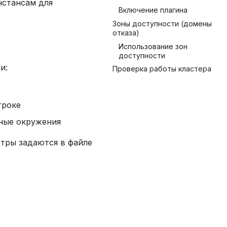
нстансам для
Включение плагина
Зоны доступности (домены
отказа)
Использование зон
доступности
и:
Проверка работы кластера
троке
ные окружения
тры задаются в файле