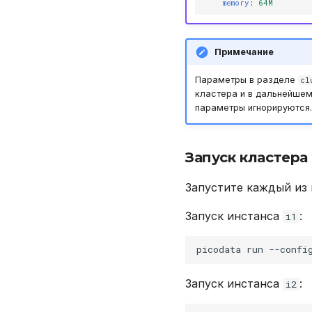
memory
:
64M
Примечание
Параметры в разделе
cl
кластера и в дальнейшем
параметры игнорируются.
Запуск кластера
Запустите каждый из
Запуск инстанса
:
i1
picodata
run
--confi
Запуск инстанса
:
i2