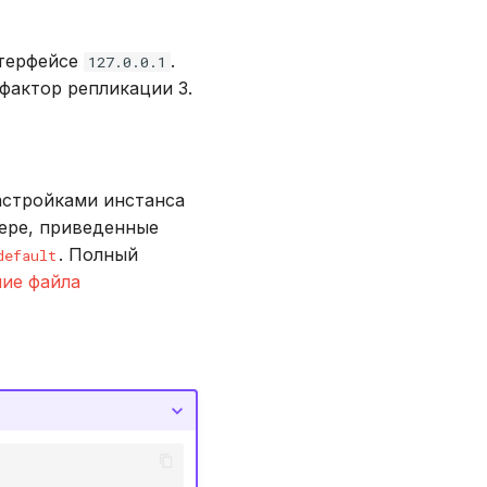
нтерфейсе
.
127.0.0.1
фактор репликации 3.
астройками инстанса
тере, приведенные
. Полный
default
ие файла