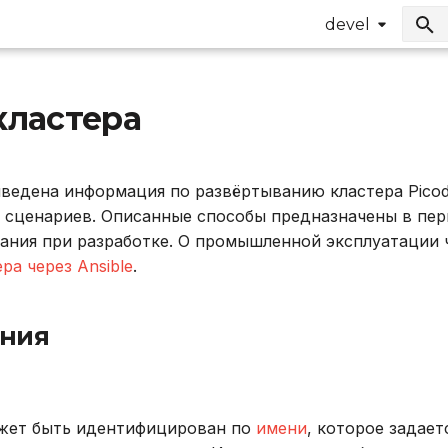
devel
кластера
ведена информация по развёртыванию кластера Picod
х сценариев. Описанные способы предназначены в пер
ания при разработке. О промышленной эксплуатации 
ра через Ansible
.
ния
может быть идентифицирован по
имени
, которое задае