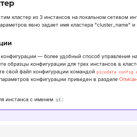
стер
тим кластер из 3 инстансов на локальном сетевом и
раметров явно задает имя кластера "cluster_name" и 
ции
 конфигурации — более удобный способ управления н
йте образцы конфигурации для трех инстансов в клас
йте свой файл конфигурации командой
picodata config 
параметров конфигурации приведен в разделе
Описан
ля инстанса с именем
:
i1