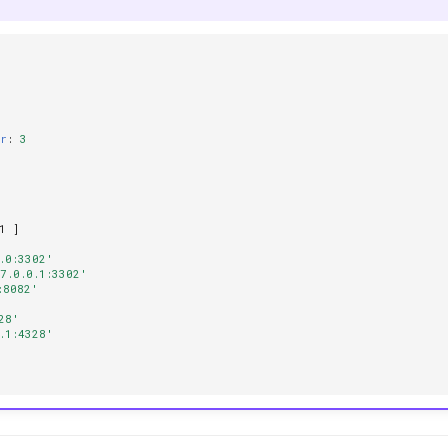
or
:
3
1
]
.0:3302'
7.0.0.1:3302'
:8082'
28'
.1:4328'