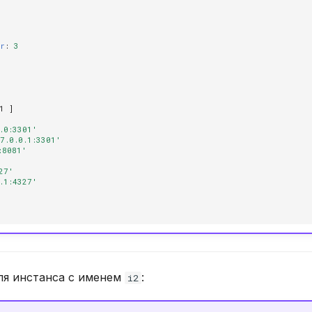
or
:
3
1
]
.0:3301'
7.0.0.1:3301'
:8081'
27'
.1:4327'
ля инстанса с именем
:
i2