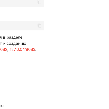
я в разделе
т к созданию
8082
,
127.0.0.1:8083
.
ию.