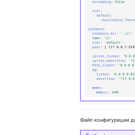
DROP PLUGIN
shredding
:
False
времени
DROP PROCEDURE
tier
:
Системные функции
default
:
DROP ROLE
replication_fact
INSTANCE_UUID
DROP TABLE
PICO_INSTANCE_UUID
instance
:
instance_dir
:
'./i1'
DROP USER
PICO_RAFT_LEADER_ID
name
:
'i1'
EXPLAIN
tier
:
'default'
PICO_RAFT_LEADER_UUID
peer
:
[
127.0.0.1
:
330
GRANT
VERSION
iproto_listen
:
'0.0.0
INSERT
iproto_advertise
:
'12
http_listen
:
'0.0.0.0
REVOKE
pg
:
listen
:
'0.0.0.0:43
SELECT
advertise
:
'127.0.0
TRUNCATE TABLE
memtx
:
UPDATE
memory
:
64M
VALUES
Файл конфигурации д