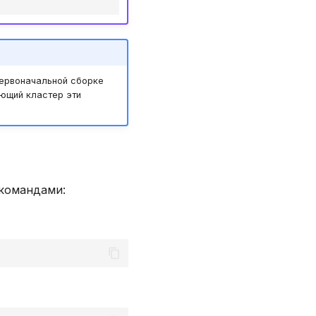
первоначальной сборке
ающий кластер эти
 командами: