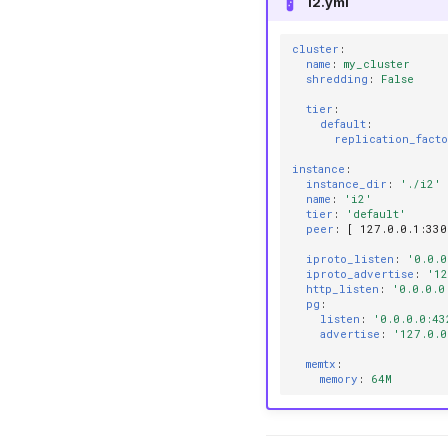
i2.yml
cluster
:
name
:
my_cluster
shredding
:
False
tier
:
default
:
replication_fact
instance
:
instance_dir
:
'./i2'
name
:
'i2'
tier
:
'default'
peer
:
[
127.0.0.1
:
330
iproto_listen
:
'0.0.0
iproto_advertise
:
'12
http_listen
:
'0.0.0.0
pg
:
listen
:
'0.0.0.0:43
advertise
:
'127.0.0
memtx
:
memory
:
64M