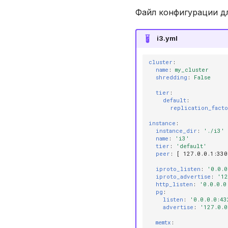
Файл конфигурации д
i3.yml
cluster
:
name
:
my_cluster
shredding
:
False
tier
:
default
:
replication_fact
instance
:
instance_dir
:
'./i3'
name
:
'i3'
tier
:
'default'
peer
:
[
127.0.0.1
:
330
iproto_listen
:
'0.0.0
iproto_advertise
:
'12
http_listen
:
'0.0.0.0
pg
:
listen
:
'0.0.0.0:43
advertise
:
'127.0.0
memtx
: