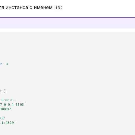
ля инстанса с именем
:
i3
or
:
3
1
]
.0:3303'
7.0.0.1:3303'
:8083'
29'
.1:4329'