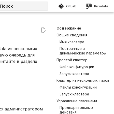
GitLab
Picodata
Инициализация поиска
Содержание
Общие сведения
Имя кластера
ata из нескольких
Постоянные и
динамические параметры
вую очередь для
Простой кластер
читайте в разделе
Файл конфигурации
Запуск кластера
Кластер из нескольких тиров
Файлы конфигурации
Запуск кластера
Управление плагинами
Предварительные
тся администратором
действия