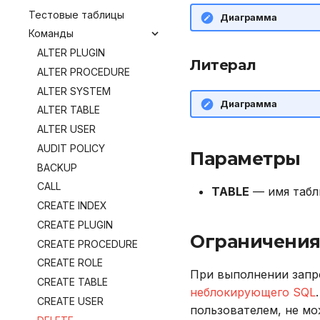
Использование журнала
Тестовые таблицы
аудита
Диаграмма
Команды
Рекомендации по сайзингу
ALTER PLUGIN
Настройка Systemd
Литерал
ALTER PROCEDURE
Устранение неполадок
ALTER SYSTEM
Диаграмма
ALTER TABLE
ALTER USER
AUDIT POLICY
Параметры
BACKUP
CALL
TABLE
— имя табл
CREATE INDEX
CREATE PLUGIN
Ограничени
CREATE PROCEDURE
CREATE ROLE
При выполнении запр
CREATE TABLE
неблокирующего SQL
CREATE USER
пользователем, не мо