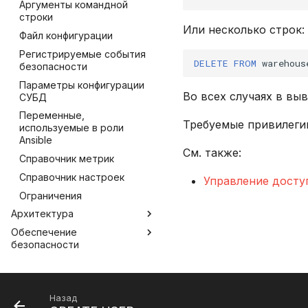
Аргументы командной
ABS
строки
Оконные функции
CASE
Или несколько строк:
Файл конфигурации
Соединение таблиц
CAST
Регистрируемые события
COALESCE
DELETE
FROM
warehous
безопасности
ILIKE
Параметры конфигурации
Во всех случаях в вы
LIKE
СУБД
LOWER
Переменные,
Требуемые привилеги
используемые в роли
SUBSTR
Ansible
См. также:
SUBSTRING
Справочник метрик
TRIM
Справочник настроек
Управление досту
UPPER
Ограничения
Агрегатные функции
Архитектура
Встроенные оконные
Обеспечение
Распределенный SQL
функции
безопасности
Алгоритм discovery
Функции даты и
Работа в защищенной ОС
времени
Жизненный цикл инстанса
Ограничение программной
Системные функции
Рабочие файлы инстанса
среды
Назад
INSTANCE_UUID
Управление топологией