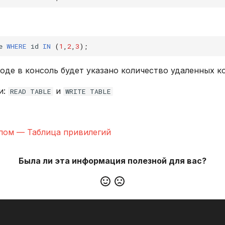
e
WHERE
id
IN
(
1
,
2
,
3
);
воде в консоль будет указано количество удаленных к
и:
и
READ TABLE
WRITE TABLE
пом — Таблица привилегий
Была ли эта информация полезной для вас?