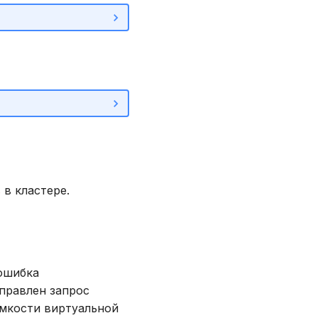
в
в кластере.
 ошибка
тправлен запрос
емкости виртуальной