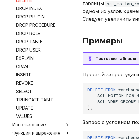
DELETE
таблицы
sql_motion_r
DROP INDEX
одном из узлов хране
DROP PLUGIN
Следует увеличить зн
DROP PROCEDURE
DROP ROLE
Примеры
DROP TABLE
DROP USER
EXPLAIN
Тестовые таблицы
GRANT
Простой запрос удаля
INSERT
REVOKE
DELETE
FROM
warehous
SELECT
SQL_MOTION_ROW_M
TRUNCATE TABLE
SQL_VDBE_OPCODE_
);
UPDATE
VALUES
Запрос с условием по
Использование
Функции и выражения
Общие табличные
DELETE
FROM
warehous
выражения