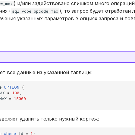
) и/или задействовано слишком много операций
ow_max
ния (
), то запрос будет отработан 
sql_vdbe_opcode_max
ачения указанных параметров в опциях запроса и повт
ет все данные из указанной таблицы:
e
OPTION
(
AX
=
100
,
MAX
=
15000
зволяет удалить только нужный кортеж:
e
where
id
=
1
;