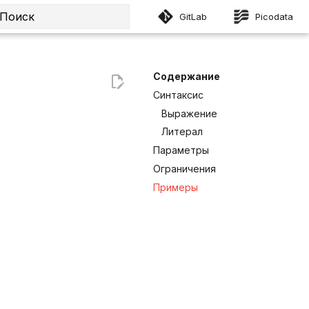
GitLab
Picodata
Инициализация поиска
Содержание
Синтаксис
Выражение
Литерал
Параметры
Ограничения
Примеры