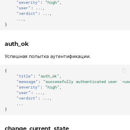
"severity"
:
"high"
,
"user"
:
...
,
"verdict"
:
...
,
...
,
}
auth_ok
Успешная попытка аутентификации.
{
"title"
:
"auth_ok"
,
"message"
:
"successfully authenticated user `<us
"severity"
:
"high"
,
"user"
:
...
,
"verdict"
:
...
,
...
}
change_current_state