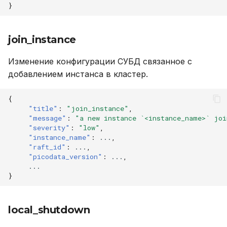
}
join_instance
Изменение конфигурации СУБД связанное с
добавлением инстанса в кластер.
{
"title"
:
"join_instance"
,
"message"
:
"a new instance `<instance_name>` joi
"severity"
:
"low"
,
"instance_name"
:
...
,
"raft_id"
:
...
,
"picodata_version"
:
...
,
...
}
local_shutdown