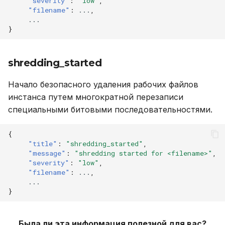
"severity"
:
"low"
,
"filename"
:
...
,
...
}
shredding_started
Начало безопасного удаления рабочих файлов
инстанса путем многократной перезаписи
специальными битовыми последовательностями.
{
"title"
:
"shredding_started"
,
"message"
:
"shredding started for <filename>"
,
"severity"
:
"low"
,
"filename"
:
...
,
...
}
Была ли эта информация полезной для вас?