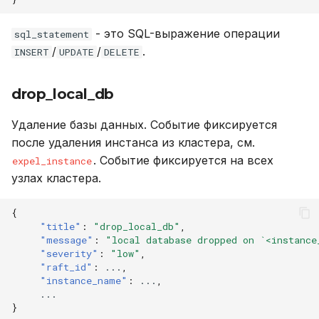
- это SQL-выражение операции
sql_statement
/
/
.
INSERT
UPDATE
DELETE
drop_local_db
Удаление базы данных. Событие фиксируется
после удаления инстанса из кластера, см.
. Событие фиксируется на всех
expel_instance
узлах кластера.
{
"title"
:
"drop_local_db"
,
"message"
:
"local database dropped on `<instance
"severity"
:
"low"
,
"raft_id"
:
...
,
"instance_name"
:
...
,
...
}