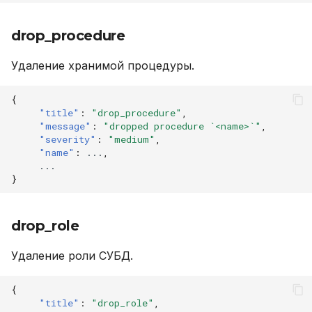
drop_procedure
Удаление хранимой процедуры.
{
"title"
:
"drop_procedure"
,
"message"
:
"dropped procedure `<name>`"
,
"severity"
:
"medium"
,
"name"
:
...
,
...
}
drop_role
Удаление роли СУБД.
{
"title"
:
"drop_role"
,