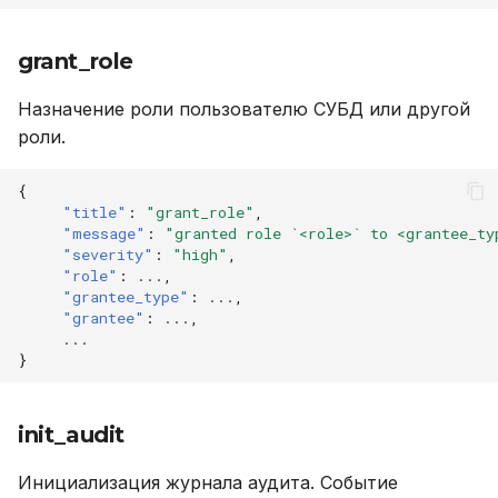
grant_role
Назначение роли пользователю СУБД или другой
роли.
{
"title"
:
"grant_role"
,
"message"
:
"granted role `<role>` to <grantee_ty
"severity"
:
"high"
,
"role"
:
...
,
"grantee_type"
:
...
,
"grantee"
:
...
,
...
}
init_audit
Инициализация журнала аудита. Событие