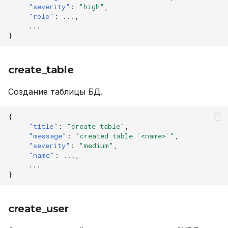
"severity"
:
"high"
,
"role"
:
...
,
...
}
create_table
Создание таблицы БД.
{
"title"
:
"create_table"
,
"message"
:
"created table `<name>`"
,
"severity"
:
"medium"
,
"name"
:
...
,
...
}
create_user