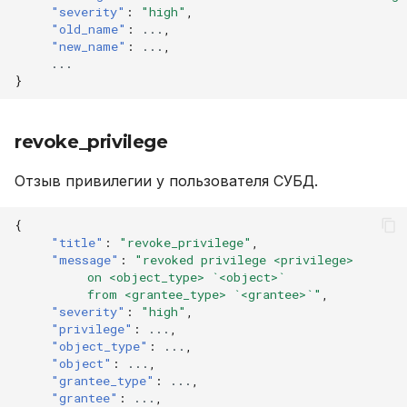
"severity"
:
"high"
,
"old_name"
:
...
,
"new_name"
:
...
,
...
}
revoke_privilege
Отзыв привилегии у пользователя СУБД.
{
"title"
:
"revoke_privilege"
,
"message"
:
"revoked privilege <privilege>
          on <object_type> `<object>`
          from <grantee_type> `<grantee>`"
,
"severity"
:
"high"
,
"privilege"
:
...
,
"object_type"
:
...
,
"object"
:
...
,
"grantee_type"
:
...
,
"grantee"
:
...
,