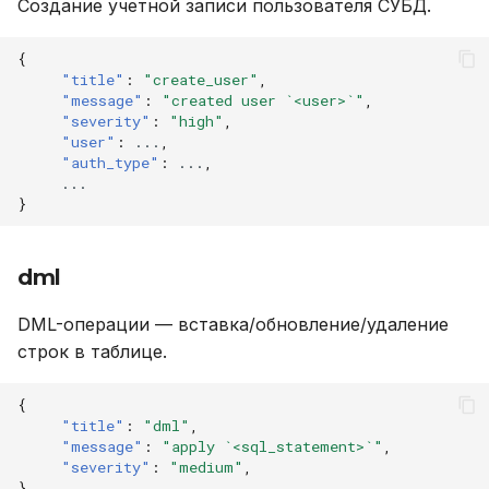
Создание учетной записи пользователя СУБД.
{
"title"
:
"create_user"
,
"message"
:
"created user `<user>`"
,
"severity"
:
"high"
,
"user"
:
...
,
"auth_type"
:
...
,
...
}
dml
DML-операции — вставка/обновление/удаление
строк в таблице.
{
"title"
:
"dml"
,
"message"
:
"apply `<sql_statement>`"
,
"severity"
:
"medium"
,
}