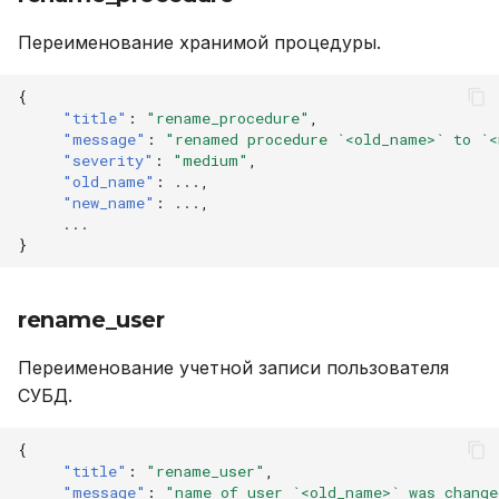
Переименование хранимой процедуры.
{
"title"
:
"rename_procedure"
,
"message"
:
"renamed procedure `<old_name>` to `<
"severity"
:
"medium"
,
"old_name"
:
...
,
"new_name"
:
...
,
...
}
rename_user
Переименование учетной записи пользователя
СУБД.
{
"title"
:
"rename_user"
,
"message"
:
"name of user `<old_name>` was change