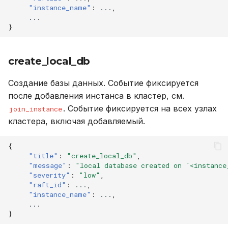
"instance_name"
:
...
,
...
}
create_local_db
Создание базы данных. Событие фиксируется
после добавления инстанса в кластер, см.
. Событие фиксируется на всех узлах
join_instance
кластера, включая добавляемый.
{
"title"
:
"create_local_db"
,
"message"
:
"local database created on `<instance
"severity"
:
"low"
,
"raft_id"
:
...
,
"instance_name"
:
...
,
...
}