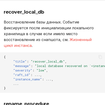
recover_local_db
Восстановление базы данных. Событие
фиксируется после инициализации локального
хранилища в случае если имело место
восстановление из снапшота, см.
Жизненный
цикл инстанса
.
{
"title"
:
"recover_local_db"
,
"message"
:
"local database recovered on `<instan
"severity"
:
"low"
,
"raft_id"
:
...
,
"instance_name"
:
...
,
...
}
rename_procedure