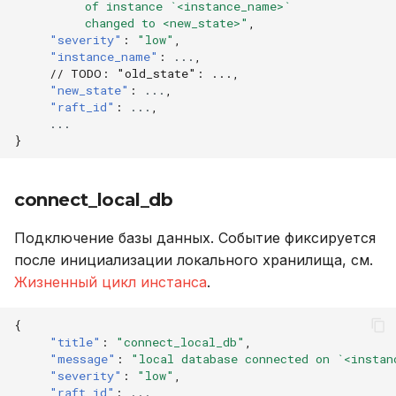
          of instance `<instance_name>`
          changed to <new_state>"
,
"severity"
:
"low"
,
"instance_name"
:
...
,
// TODO: "old_state": ...,
"new_state"
:
...
,
"raft_id"
:
...
,
...
}
connect_local_db
Подключение базы данных. Событие фиксируется
после инициализации локального хранилища, см.
Жизненный цикл инстанса
.
{
"title"
:
"connect_local_db"
,
"message"
:
"local database connected on `<instan
"severity"
:
"low"
,
"raft_id"
:
...
,