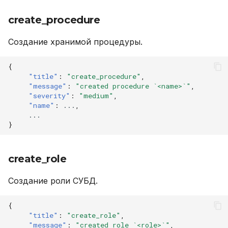
create_procedure
Создание хранимой процедуры.
{
"title"
:
"create_procedure"
,
"message"
:
"created procedure `<name>`"
,
"severity"
:
"medium"
,
"name"
:
...
,
...
}
create_role
Создание роли СУБД.
{
"title"
:
"create_role"
,
"message"
:
"created role `<role>`"
,