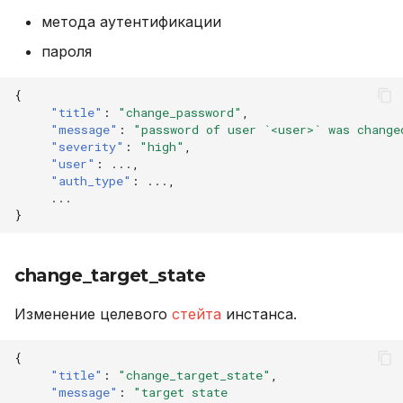
метода аутентификации
пароля
{
"title"
:
"change_password"
,
"message"
:
"password of user `<user>` was change
"severity"
:
"high"
,
"user"
:
...
,
"auth_type"
:
...
,
...
}
change_target_state
Изменение целевого
стейта
инстанса.
{
"title"
:
"change_target_state"
,
"message"
:
"target state