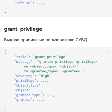
"raft_id"
:
...
,
...
}
grant_privilege
Выдача привилегии пользователю СУБД.
{
"title"
:
"grant_privilege"
,
"message"
:
"granted privilege <privilege>
          on <object_type> `<object>`
          to <grantee_type> `<grantee>`"
,
"severity"
:
"high"
,
"privilege"
:
...
,
"object_type"
:
...
,
"object"
:
...
,
"grantee_type"
:
...
,
"grantee"
:
...
,
...
}