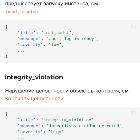
предшествует запуску инстанса, см.
.
local_startup
{
"title"
:
"init_audit"
,
"message"
:
"audit log is ready"
,
"severity"
:
"low"
,
...
}
integrity_violation
Нарушение целостности объектов контроля, см.
Контроль целостности
.
{
"title"
:
"integrity_violation"
,
"message"
:
"integrity violation detected"
,
"severity"
:
"high"
,
...