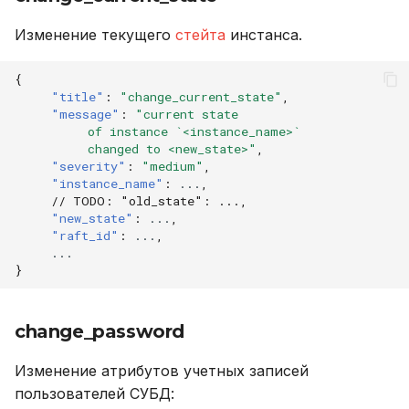
Изменение текущего
стейта
инстанса.
{
"title"
:
"change_current_state"
,
"message"
:
"current state
          of instance `<instance_name>`
          changed to <new_state>"
,
"severity"
:
"medium"
,
"instance_name"
:
...
,
// TODO: "old_state": ...,
"new_state"
:
...
,
"raft_id"
:
...
,
...
}
change_password
Изменение атрибутов учетных записей
пользователей СУБД: