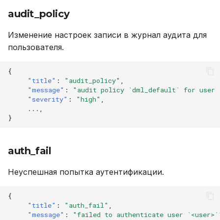
audit_policy
shredding_failed
Изменение настроек записи в журнал аудита для
shredding_finished
пользователя.
shredding_started
{
"title"
:
"audit_policy"
,
"message"
:
"audit policy `dml_default` for user 
"severity"
:
"high"
,
...
,
}
auth_fail
Неуспешная попытка аутентификации.
{
"title"
:
"auth_fail"
,
"message"
:
"failed to authenticate user `<user>`