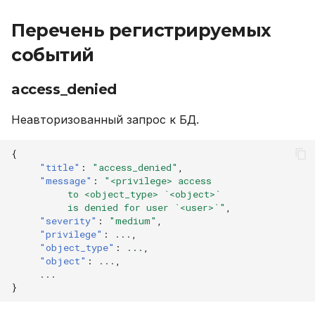
SELECT
Перечень регистрируемых
integrity_violation
TRUNCATE TABLE
событий
join_instance
UPDATE
access_denied
local_shutdown
VALUES
Неавторизованный запрос к БД.
local_startup
{
recover_local_db
"title"
:
"access_denied"
,
"message"
:
"<privilege> access
          to <object_type> `<object>`
rename_procedure
          is denied for user `<user>`"
,
"severity"
:
"medium"
,
"privilege"
:
...
,
rename_user
"object_type"
:
...
,
"object"
:
...
,
revoke_privilege
...
}
revoke_role