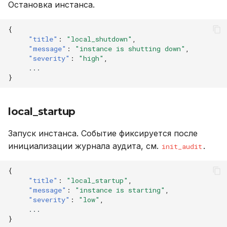
Остановка инстанса.
{
"title"
:
"local_shutdown"
,
"message"
:
"instance is shutting down"
,
"severity"
:
"high"
,
...
}
local_startup
Запуск инстанса. Событие фиксируется после
инициализации журнала аудита, см.
.
init_audit
{
"title"
:
"local_startup"
,
"message"
:
"instance is starting"
,
"severity"
:
"low"
,
...
}