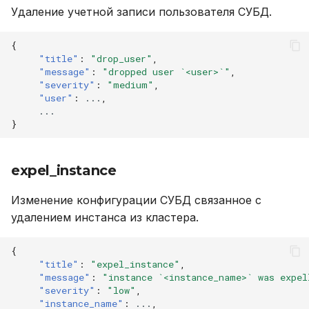
Удаление учетной записи пользователя СУБД.
{
"title"
:
"drop_user"
,
"message"
:
"dropped user `<user>`"
,
"severity"
:
"medium"
,
"user"
:
...
,
...
}
expel_instance
Изменение конфигурации СУБД связанное с
удалением инстанса из кластера.
{
"title"
:
"expel_instance"
,
"message"
:
"instance `<instance_name>` was expel
"severity"
:
"low"
,
"instance_name"
:
...
,