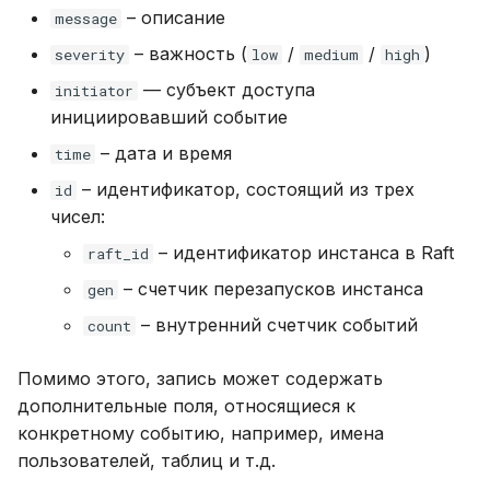
– описание
message
DROP PLUGIN
Настройка Systemd
drop_local_db
– важность (
/
/
)
severity
low
medium
high
DROP PROCEDURE
— субъект доступа
initiator
Устранение неполадок
drop_procedure
инициировавший событие
DROP ROLE
– дата и время
time
drop_role
DROP TABLE
– идентификатор, состоящий из трех
id
drop_table
чисел:
DROP USER
– идентификатор инстанса в Raft
raft_id
drop_user
– счетчик перезапусков инстанса
gen
EXPLAIN
expel_instance
– внутренний счетчик событий
count
GRANT
grant_privilege
Помимо этого, запись может содержать
INSERT
дополнительные поля, относящиеся к
grant_role
конкретному событию, например, имена
REVOKE
пользователей, таблиц и т.д.
init_audit