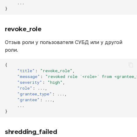
...
}
revoke_role
Отзыв роли у пользователя СУБД или у другой
роли.
{
"title"
:
"revoke_role"
,
"message"
:
"revoked role `<role>` from <grantee_
"severity"
:
"high"
,
"role"
:
...
,
"grantee_type"
:
...
,
"grantee"
:
...
,
...
}
shredding_failed