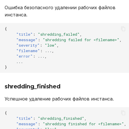
Ошибка безопасного удалении рабочих файлов
инстанса.
{
"title"
:
"shredding_failed"
,
"message"
:
"shredding failed for <filename>"
,
"severity"
:
"low"
,
"filename"
:
...
,
"error"
:
...
,
...
}
shredding_finished
Успешное удаление рабочих файлов инстанса.
{
"title"
:
"shredding_finished"
,
"message"
:
"shredding finished for <filename>"
,