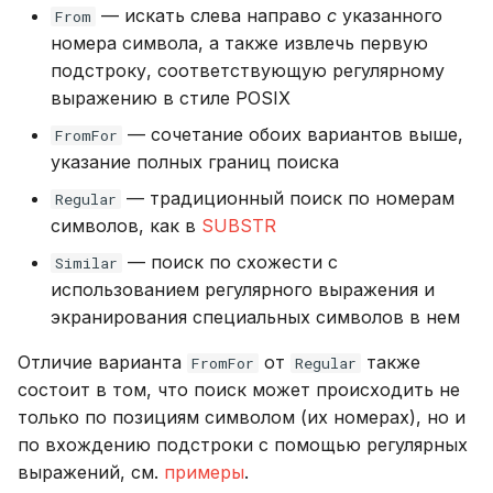
— искать слева направо
с
указанного
From
DROP PLUGIN
номера символа, а также извлечь первую
Настройка Systemd
подстроку, соответствующую регулярному
DROP PROCEDURE
выражению в стиле POSIX
Устранение неполадок
DROP ROLE
— сочетание обоих вариантов выше,
FromFor
указание полных границ поиска
DROP TABLE
— традиционный поиск по номерам
Regular
символов, как в
SUBSTR
DROP USER
— поиск по схожести c
Similar
использованием регулярного выражения и
EXPLAIN
экранирования специальных символов в нем
GRANT
Отличие варианта
от
также
FromFor
Regular
состоит в том, что поиск может происходить не
INSERT
только по позициям символом (их номерах), но и
по вхождению подстроки с помощью регулярных
REVOKE
выражений, см.
примеры
.