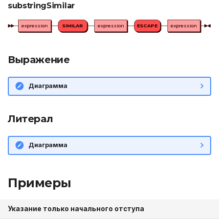
substringSimilar
expression
SIMILAR
expression
ESCAPE
expression
Выражение
Диаграмма
Литерал
Диаграмма
Примеры
Указание только начального отступа