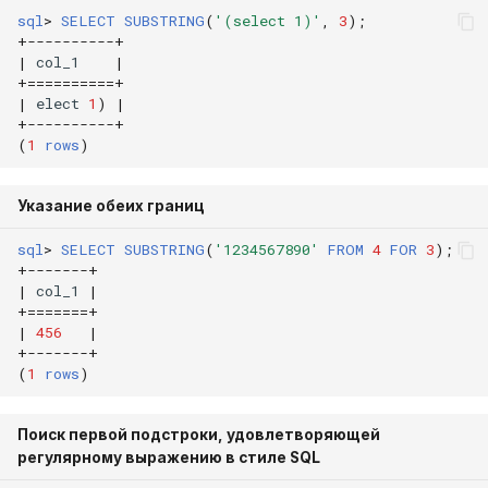
sql
>
SELECT
SUBSTRING
(
'(select 1)'
,
3
);
+
----------+
|
col_1
|
+==========+
|
elect
1
)
|
+
----------+
(
1
rows
)
Указание обеих границ
sql
>
SELECT
SUBSTRING
(
'1234567890'
FROM
4
FOR
3
);
+
-------+
|
col_1
|
+=======+
|
456
|
+
-------+
(
1
rows
)
Поиск первой подстроки, удовлетворяющей
регулярному выражению в стиле SQL