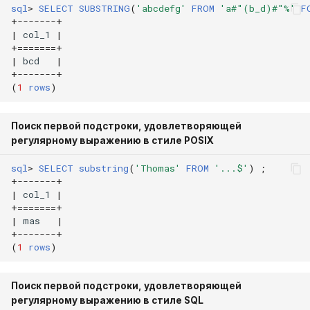
sql
>
SELECT
SUBSTRING
(
'abcdefg'
FROM
'a#"(b_d)#"%'
F
+
-------+
|
col_1
|
+=======+
|
bcd
|
+
-------+
(
1
rows
)
Поиск первой подстроки, удовлетворяющей
регулярному выражению в стиле POSIX
sql
>
SELECT
substring
(
'Thomas'
FROM
'...$'
)
;
+
-------+
|
col_1
|
+=======+
|
mas
|
+
-------+
(
1
rows
)
Поиск первой подстроки, удовлетворяющей
регулярному выражению в стиле SQL