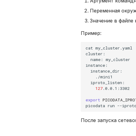
Аргумент командн
Переменная окру
Значение в файле
Пример:
cat
my_cluster.yaml

name:
my_cluster

127
.0.0.1:3302

export
PICODATA_IPRO
picodata
run
--iprot
После запуска сетево