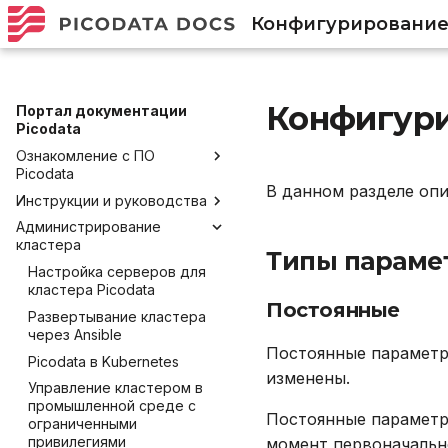
Конфигурировани
Конфигур
Портал документации
Picodata
Ознакомление с ПО
Picodata
В данном разделе опи
Инструкции и руководства
Общее описание продукта
Администрирование
Преимущества Picodata
Установка Picodata
кластера
Глоссарий
Запуск и развёртывание
Типы параме
Настройка серверов для
Обратная связь и
Начало работы
Запуск Picodata
кластера Picodata
получение помощи
Постоянные
Создание кластера
Подключение и работа в
Развертывание кластера
Лицензирование
консоли
Добавление узлов
через Ansible
Постоянные параметры
Политика версионирования
Подключение через
Удаление узлов
Picodata в Kubernetes
DBeaver
изменены.
Управление кластером в
Работа с данными SQL
промышленной среде с
Постоянные параметр
Работа в веб-интерфейсе
ограниченными
привилегиями
момент первоначально