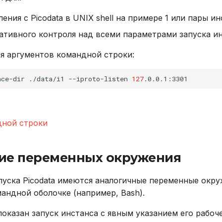
ения с Picodata в UNIX shell на примере 1 или пары и
ативного контроля над всеми параметрами запуска ин
я аргументов командной строки:
nce-dir
./data/i1
--iproto-listen
127
дной строки
ие переменных окружения
пуска Picodata имеются аналогичные переменные окру
андной оболочке (например, Bash).
оказан запуск инстанса с явным указанием его рабоч