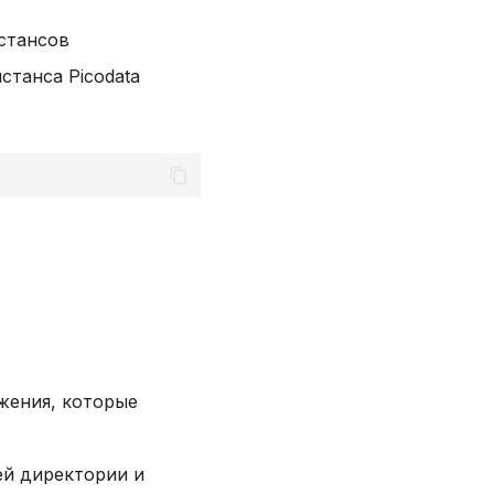
нстансов
станса Picodata
жения, которые
ей директории и