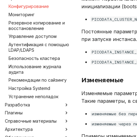
инициализации (boots
Конфигурирование
Мониторинг
PICODATA_CLUSTER_N
Резервное копирование и
восстановление
Постоянные параметр
Управление доступом
при запуске инстанса
Аутентификация с помощью
LDAP/LDAPS
PICODATA_INSTANCE_
Безопасность кластера
PICODATA_INSTANCE_
Использование журнала
аудита
Изменяемые
Рекомендации по сайзингу
Настройка Systemd
Изменяемые параметр
Устранение неполадок
Такие параметры, в с
Разработка
Плагины
Инструментарий
изменяемые без пер
разработчика
Справочные материалы
Argus
изменяемые через п
Внешние коннекторы
Архитектура
Kirovets
Язык SQL
Работа с плагинами
JDBC
Примеры изменяемых 