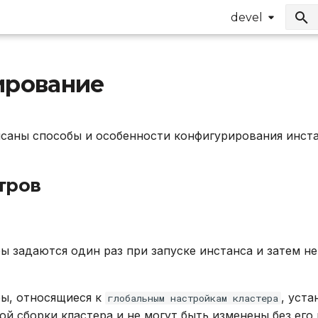
е
devel
ирование
саны способы и особенности конфигурирования инстан
тров
 задаются один раз при запуске инстанса и затем не
ы, относящиеся к
, уст
глобальным настройкам кластера
й сборки кластера и не могут быть изменены без его