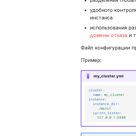
разделения глоба
удобного контрол
инстанса
использования раз
домены отказа
и т
Файл конфигурации п
Пример:
my_cluster.yml
cluster
:
name
:
my_cluster
instance
:
instance_dir
:
./mini1
iproto_listen
:
127.0.0.1:3308