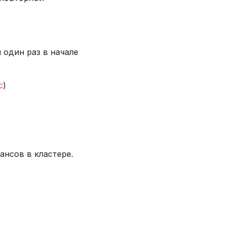
 один раз в начале
с
)
нсов в кластере.