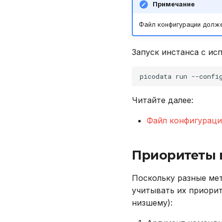
Примечание
Файл конфигурации долж
Запуск инстанса с ис
picodata
run
--confi
Читайте далее:
Файл конфигурац
Приоритеты 
Поскольку разные ме
учитывать их приорит
низшему):