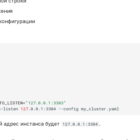
ой строки
жения
 конфигурации
TO_LISTEN
=
"127.0.0.1:3303"
o-listen
127
.0.0.1:3304
--config
й адрес инстанса будет
.
127.0.0.1:3304