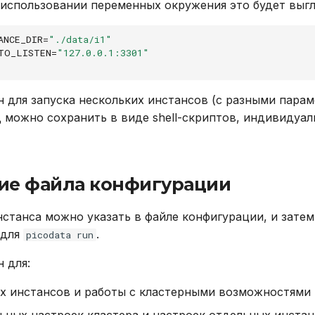
 использовании переменных окружения это будет выгл
ANCE_DIR
=
"./data/i1"
TO_LISTEN
=
"127.0.0.1:3301"
 для запуска нескольких инстансов (с разными пара
 можно сохранить в виде shell-скриптов, индивидуал
ие файла конфигурации
станса можно указать в файле конфигурации, и затем
 для
.
picodata run
 для:
их инстансов и работы с кластерными возможностями 