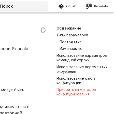
GitLab
Picodata
Инициализация поиска
Содержание
Типы параметров
Постоянные
сов Picodata.
Изменяемые
Использование параметров
командной строки
Использование переменных
окружения
Использование файла
конфигурации
 могут быть
Приоритеты методов
конфигурирования
анавливаются в
 повторной