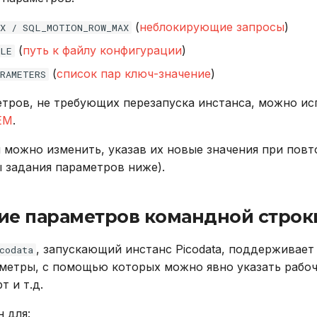
(
неблокирующие запросы
)
AX / SQL_MOTION_ROW_MAX
(
путь к файлу конфигурации
)
ILE
(
список пар ключ-значение
)
RAMETERS
тров, не требующих перезапуска инстанса, можно ис
EM
.
можно изменить, указав их новые значения при повт
ы задания параметров ниже).
ие параметров командной строк
, запускающий инстанс Picodata, поддерживает
codata
метры, с помощью которых можно явно указать рабо
т и т.д.
 для: