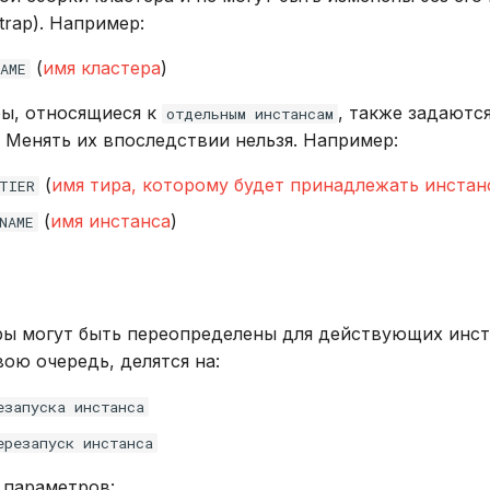
trap). Например:
(
имя кластера
)
AME
ы, относящиеся к
, также задаются
отдельным инстансам
. Менять их впоследствии нельзя. Например:
(
имя тира, которому будет принадлежать инстан
TIER
(
имя инстанса
)
NAME
ы могут быть переопределены для действующих инста
вою очередь, делятся на:
езапуска инстанса
ерезапуск инстанса
параметров: