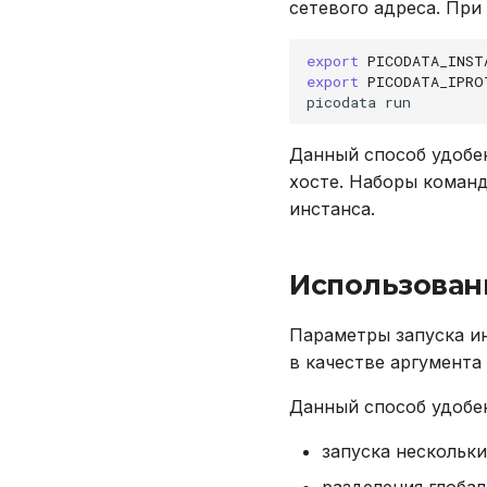
сетевого адреса. При
PICO_RAFT_LEADER_ID
EXPLAIN
PICO_RAFT_LEADER_UUID
GRANT
export
PICODATA_INST
VERSION
export
PICODATA_IPRO
INSERT
picodata
REVOKE
SELECT
Данный способ удобен
TRUNCATE TABLE
хосте. Наборы команд
UPDATE
инстанса.
VALUES
Использован
Параметры запуска ин
в качестве аргумента
Данный способ удобен
запуска нескольк