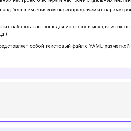
льных настроек кластера и настроек отдельных инста
я над большим списком переопределяемых параметро
ных наборов настроек для инстансов исходя из их наз
.д.)
редставляет собой текстовый файл с YAML-разметкой.