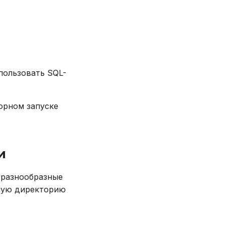
пользовать SQL-
орном запуске
и
 разнообразные
чую директорию