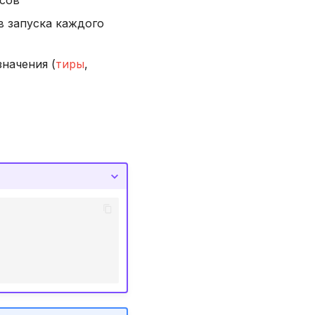
нсов
в запуска каждого
начения (
тиры
,