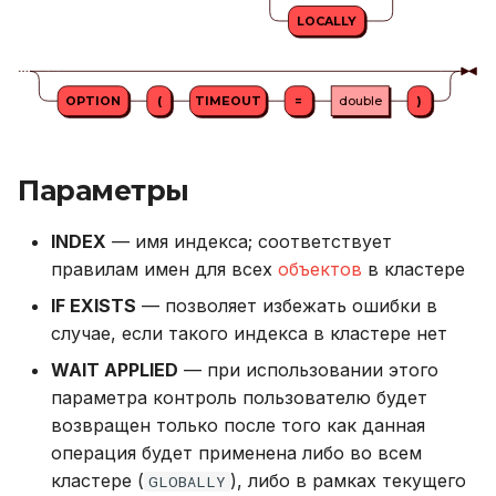
Конфигурирование
версионирования
и
LOCALLY
Описание системных
Внешний модуль аудита
SUBSTR
я
Мониторинг
таблиц
SUBSTRING
п
OPTION
(
TIMEOUT
=
double
)
Резервное копирование
Интерфейс RPC API
о
и восстановление
TRIM
Файберы, потоки и
и
Параметры
Управление доступом
многозадачность
UPPER
с
INDEX
— имя индекса; соответствует
Аутентификация с
Механизм плагинов
Агрегатные функции
к
правилам имен для всех
объектов
в кластере
помощью LDAP/LDAPS
а
Встроенные оконные
IF EXISTS
— позволяет избежать ошибки в
Безопасность кластера
функции
случае, если такого индекса в кластере нет
WAIT APPLIED
— при использовании этого
Использование журнала
Функции даты и времени
параметра контроль пользователю будет
аудита
возвращен только после того как данная
Системные функции
операция будет применена либо во всем
Рекомендации по
кластере (
), либо в рамках текущего
GLOBALLY
сайзингу