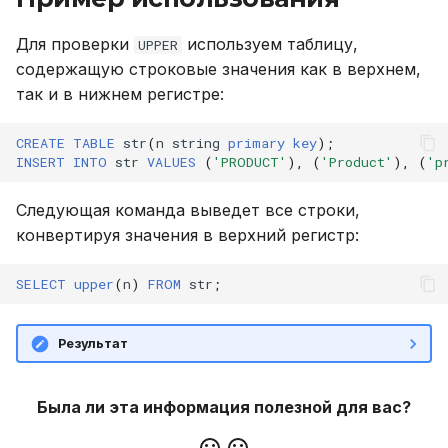
Конфигурирование
версионирования
и
Описание системных
Внешний модуль аудита
CALL
Для проверки
используем таблицу,
UPPER
я
Мониторинг
таблиц
содержащую строковые значения как в верхнем,
CREATE INDEX
п
так и в нижнем регистре:
Резервное копирование
Интерфейс RPC API
о
и восстановление
CREATE PLUGIN
CREATE
TABLE
str
(
n
string
primary
key
);
Файберы, потоки и
и
INSERT
INTO
str
VALUES
(
'PRODUCT'
),
(
'Product'
),
(
'p
Управление доступом
многозадачность
CREATE PROCEDURE
с
Следующая команда выведет все строки,
Аутентификация с
Механизм плагинов
CREATE ROLE
к
конвертируя значения в верхний регистр:
помощью LDAP/LDAPS
а
CREATE TABLE
SELECT
upper
(
n
)
FROM
str
;
Безопасность кластера
CREATE USER
Результат
Использование журнала
аудита
DELETE
Была ли эта информация полезной для вас?
Рекомендации по
DROP INDEX
сайзингу