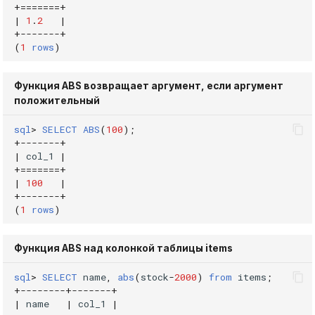
+=======+
DROP INDEX
|
1
.
2
|
Использование журнала
+
-------+
(
1
rows
)
аудита
DROP PLUGIN
Рекомендации по
DROP PROCEDURE
Функция ABS возвращает аргумент, если аргумент
сайзингу
положительный
DROP ROLE
sql
>
SELECT
ABS
(
100
);
Настройка Systemd
+
-------+
DROP TABLE
|
col_1
|
Устранение неполадок
+=======+
|
100
|
DROP USER
+
-------+
(
1
rows
)
EXPLAIN
Функция ABS над колонкой таблицы items
GRANT
sql
>
SELECT
name
,
abs
(
stock
-
2000
)
from
items
;
+
--------+-------+
INSERT
|
name
|
col_1
|