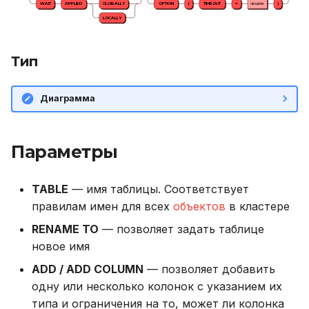
LIKE
WAIT
APPLIED
GLOBALLY
OPTION
(
TIMEOUT
=
double
)
и
Использование журнала
Описание системных
LOCALLY
я
аудита
таблиц
LOWER
Тип
п
Рекомендации по
Интерфейс RPC API
SUBSTR
о
сайзингу
Диаграмма
Файберы, потоки и
SUBSTRING
и
Настройка Systemd
многозадачность
с
TRIM
Параметры
Устранение неполадок
Механизм плагинов
к
UPPER
а
TABLE
— имя таблицы. Соответствует
правилам имен для всех
объектов
в кластере
Дата и время
RENAME TO
— позволяет задать таблице
новое имя
ADD / ADD COLUMN
— позволяет добавить
одну или несколько колонок с указанием их
типа и ограничения на то, может ли колонка