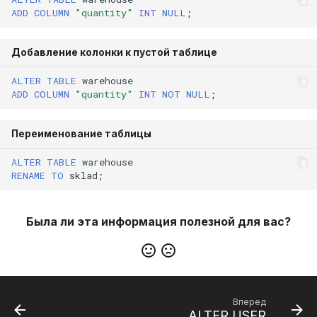
ADD
COLUMN
"quantity"
INT
NULL
;
Добавление колонки к пустой таблице
ALTER
TABLE
warehouse
ADD
COLUMN
"quantity"
INT
NOT
NULL
;
Переименование таблицы
ALTER
TABLE
warehouse
RENAME
TO
sklad
;
Была ли эта информация полезной для вас?
Вперед
ALTER USER